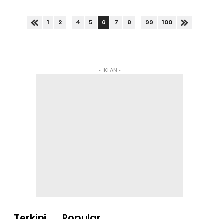
Noor Azmi,9 yang hanya terlantar menderita
penyakitnya itu sejak enam...
...
...
6
1
2
4
5
7
8
99
100
- IKLAN -
Terkini
Popular