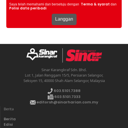
Terma & syarat
Saya telah memahami dan bersetuju dengan
dan
Polisi data peribadi
Sinar Karangkraf Sdn. Bhd.
Lot 1, Jalan Renggam 15/5, Persiaran Selangor,
Seksyen 15, 40000 Shah Alam Selangor, Malaysia
603.5101.7388
603.5101.7333
editorsh@sinarharian.com.my
Berita
Berita
Edisi