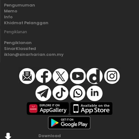
Pengumuman
Memo
Info
Khidmat Pelanggan
Pengiklanan
Pengiklanan
SinarKlassifed
iklan@sinarharian.com.my
Download