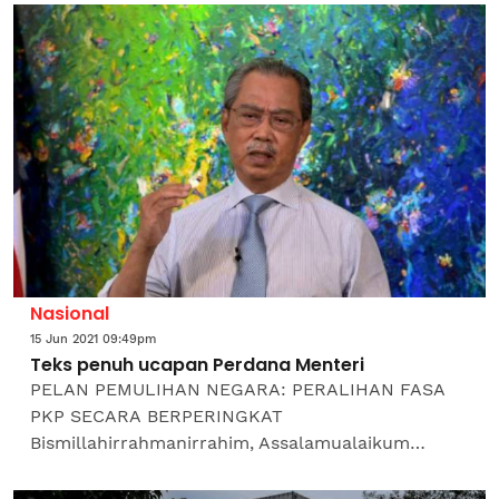
menggerakkan masyarakat yang...
Nasional
15 Jun 2021 09:49pm
Teks penuh ucapan Perdana Menteri
PELAN PEMULIHAN NEGARA: PERALIHAN FASA
PKP SECARA BERPERINGKAT
Bismillahirrahmanirrahim, Assalamualaikum
Warahmatullahi Wabarakatuh dan Salam
Sejahtera, Apa khabar semua? Saya berharap...