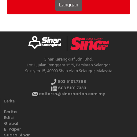
Sinar Karangkraf Sdn. Bhd.
Lot 1, Jalan Renggam 15/5, Persiaran Selangor,
Seksyen 15, 40000 Shah Alam Selangor, Malaysia
603.5101.7388
603.5101.7333
editorsh@sinarharian.com.my
Berita
Berita
Edisi
Global
E-Paper
Suara Sinar