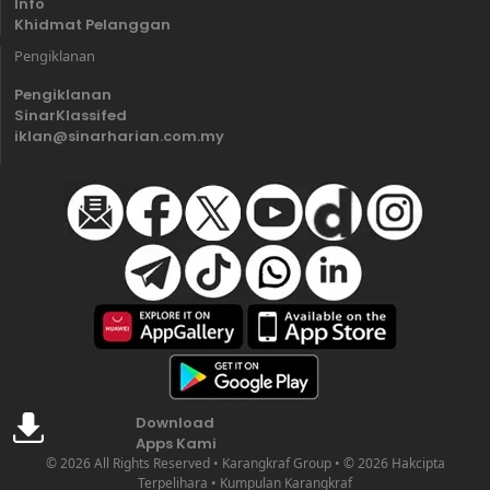
Info
Khidmat Pelanggan
Pengiklanan
Pengiklanan
SinarKlassifed
iklan@sinarharian.com.my
Download
Apps Kami
© 2026 All Rights Reserved • Karangkraf Group • © 2026 Hakcipta
Terpelihara • Kumpulan Karangkraf