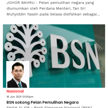
JOHOR BAHRU - Pelan pemulihan negara yang
diumumkan oleh Perdana Menteri, Tan Sri
Muhyiddin Yassin pada Selasa disifatkan sebagai
‘wayang’ kerana baharu diumumkan walaupun
hampir setengah tahun...
Nasional
16 Jun 2021 01:00pm
BSN sokong Pelan Pemulihan Negara
SHAH ALAM - Bank Simpanan Nasional (BSN)