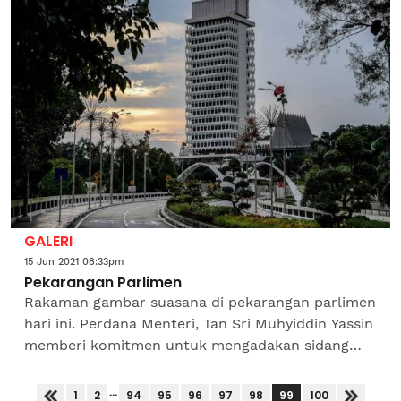
GALERI
15 Jun 2021 08:33pm
Pekarangan Parlimen
Rakaman gambar suasana di pekarangan parlimen
hari ini. Perdana Menteri, Tan Sri Muhyiddin Yassin
memberi komitmen untuk mengadakan sidang
parlimen semasa fasa ketiga Pelan Pemulihan
Negara. - Foto...
...
99
1
2
94
95
96
97
98
100