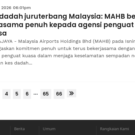
 2026 06:01pm
 dadah juruterbang Malaysia: MAHB be
jasama penuh kepada agensi penguat
sa
JAYA - Malaysia Airports Holdings Bhd (MAHB) pada Isni
askan komitmen penuh untuk terus bekerjasama dengan
i penguat kuasa dalam menjaga keselamatan sempadan n
n kes dadah...
...
4
5
6
65
66
Berita
Umum
Rangkaian Kami