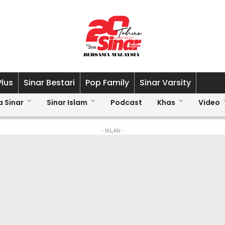
Plus
Sinar Bestari
Pop Family
Sinar Varsity
a Sinar
Sinar Islam
Podcast
Khas
Video
- IKLAN -