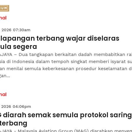
nal
 2026 07:30am
 lapangan terbang wajar diselaras
ula segera
JAYA – Dua tangkapan berkaitan dadah membabitkan ra
sia di Indonesia dalam tempoh singkat memberi isyarat s
aan menilai semula keberkesanan prosedur keselamatan d
an...
nal
 2026 04:06pm
 diarah semak semula protokol sarin
uterbang
JAYA - Malaysia Aviation Group (MAG) diarahkan menye