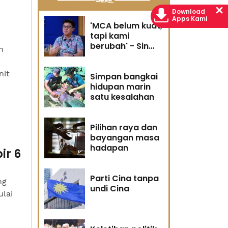
Download
Apps Kami
'MCA belum kuat,
tapi kami
berubah' - Sin
n
Woon
nit
Simpan bangkai
hidupan marin
satu kesalahan
Pilihan raya dan
bayangan masa
hadapan
ir 6
Parti Cina tanpa
ng
undi Cina
ulai