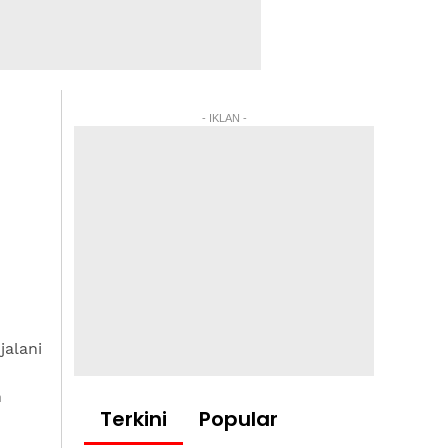
- IKLAN -
jalani
n
Terkini
Popular