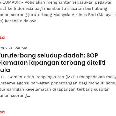
 LUMPUR - Polis akan menghantar sepasukan pegawai
asat ke Indonesia bagi membantu siasatan berhubung
nan seorang juruterbang Malaysia Airlines Bhd (Malaysia
es) kerana didakwa...
sa
 2026 06:46pm
 juruterbang seludup dadah: SOP
elamatan lapangan terbang diteliti
ula
G - Kementerian Pengangkutan (MOT) mengadakan mesy
bersama agensi berkaitan penerbangan bagi meneliti sem
dur saringan keselamatan di lapangan terbang susulan
anan seorang...
sa