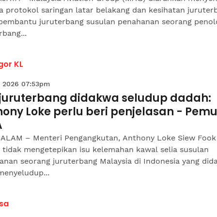
 protokol saringan latar belakang dan kesihatan juruter
 pembantu juruterbang susulan penahanan seorang peno
rbang...
gor KL
 2026 07:53pm
 juruterbang didakwa seludup dadah:
hony Loke perlu beri penjelasan - Pem
A
ALAM – Menteri Pengangkutan, Anthony Loke Siew Fook
 tidak mengetepikan isu kelemahan kawal selia susulan
anan seorang juruterbang Malaysia di Indonesia yang did
menyeludup...
sa