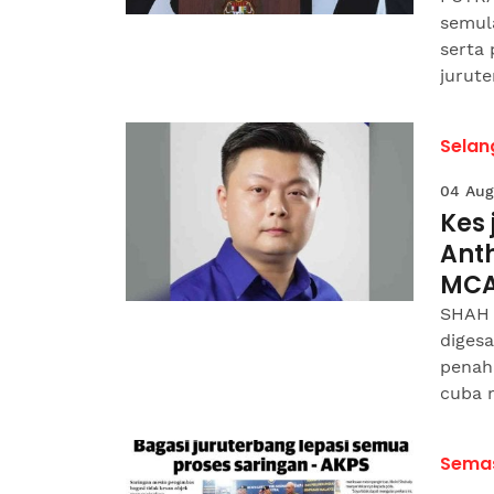
semula
serta
jurute
Selan
04 Aug
Kes
Ant
MC
SHAH 
digesa
penah
cuba 
Sema