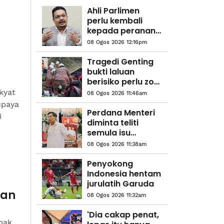
Ahli Parlimen
perlu kembali
kepada peranan
asal- Zainul Rijal
08 Ogos 2026 12:16pm
Tragedi Genting
bukti laluan
berisiko perlu zon
bebas pokok
kyat
08 Ogos 2026 11:46am
upaya
Perdana Menteri
i
diminta teliti
semula isu
penarikan
08 Ogos 2026 11:38am
peruntukan
kepada Ahli
Penyokong
Parlimen
Indonesia hentam
jurulatih Garuda
gan
08 Ogos 2026 11:32am
'Dia cakap penat,
mak