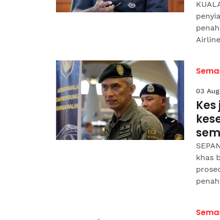
KUALA
penyi
penaha
Airlin
Sema
03 Aug
Kes
kes
sem
SEPAN
khas 
prose
penah
Sema