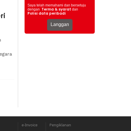
Saya telah memahami dan bersetuju
Terma & syarat
dengan
dan
Polisi data peribadi
ri
n
egara
e-Invoice
Pengiklanan