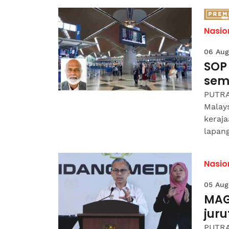
Nasio
06 Aug
SOP
sem
PUTRA
Malay
keraj
lapang
Nasio
05 Aug
MAG
jur
PUTRA