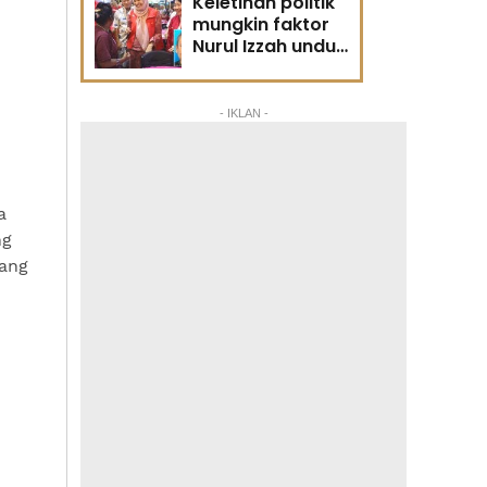
Keletihan politik
mungkin faktor
Nurul Izzah undur
diri -
Penganalisis
politik
- IKLAN -
a
ng
yang