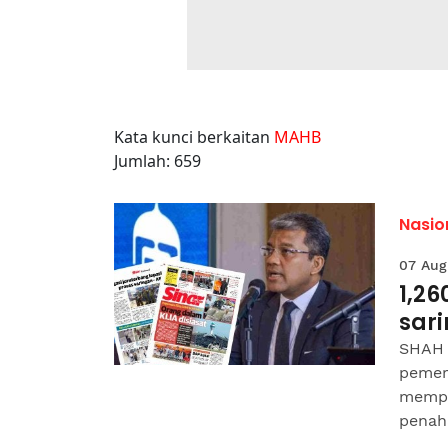
Kata kunci berkaitan
MAHB
Jumlah: 659
Nasio
07 Aug
1,26
sar
SHAH 
pemer
mempe
penah