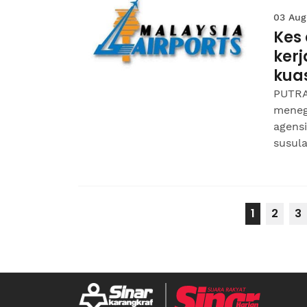
03 Aug
Kes
ker
kua
PUTRA
meneg
agens
susula
1
2
3