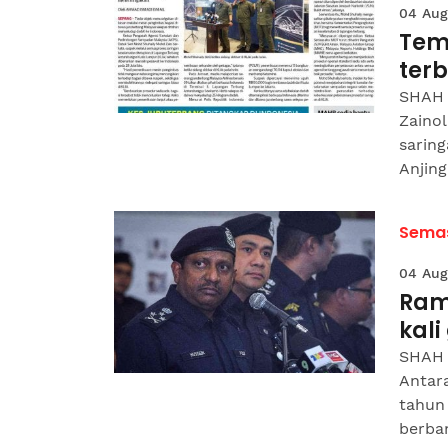
04 Aug
Temp
ter
SHAH 
Zaino
sarin
Anjing
Sema
04 Aug
Ram
kali
SHAH 
Antar
tahun 
berban