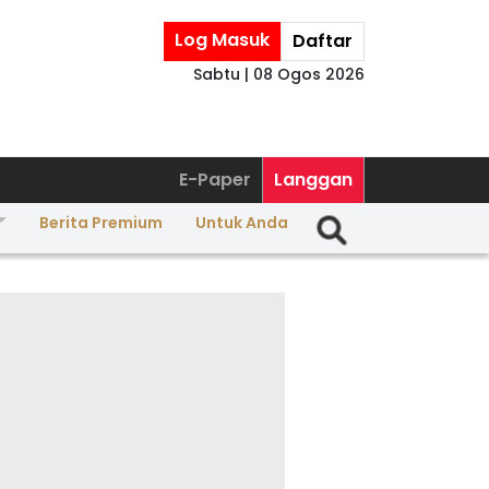
Log Masuk
Daftar
Sabtu | 08 Ogos 2026
E-Paper
Langgan
Berita Premium
Untuk Anda