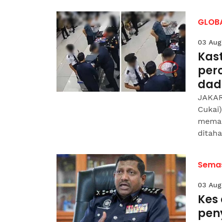
GLOB
03 Aug
Kas
per
dad
JAKAR
Cukai
memap
ditaha
Sema
03 Aug
Kes
pen