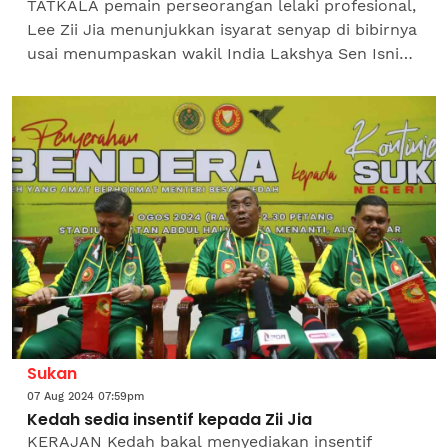
TATKALA pemain perseorangan lelaki profesional,
Lee Zii Jia menunjukkan isyarat senyap di bibirnya
usai menumpaskan wakil India Lakshya Sen Isnin
lepas, jutaan rakyat Malaysia menjerit
kegirangan...
Sukan
07 Aug 2024 07:59pm
Kedah sedia insentif kepada Zii Jia
KERAJAN Kedah bakal menyediakan insentif