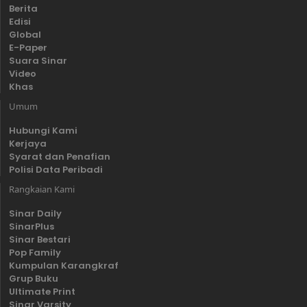
Berita
Edisi
Global
E-Paper
Suara Sinar
Video
Khas
Umum
Hubungi Kami
Kerjaya
Syarat dan Penafian
Polisi Data Peribadi
Rangkaian Kami
Sinar Daily
SinarPlus
Sinar Bestari
Pop Family
Kumpulan Karangkraf
Grup Buku
Ultimate Print
Sinar Varsity