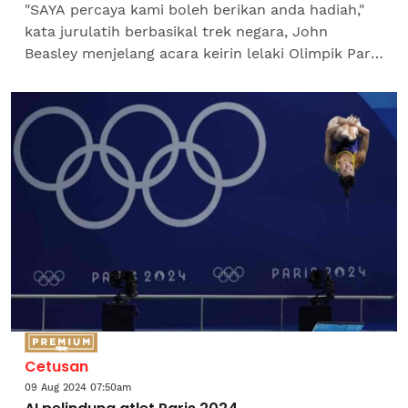
"SAYA percaya kami boleh berikan anda hadiah,"
kata jurulatih berbasikal trek negara, John
Beasley menjelang acara keirin lelaki Olimpik Paris
2024 yang dinanti-nantikan seluruh rakyat
Malaysia di...
Cetusan
09 Aug 2024 07:50am