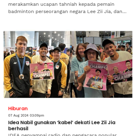
merakamkan ucapan tahniah kepada pemain
badminton perseorangan negara Lee Zii Jia, dan
beregu lelaki negara, Aaron Chia-Soh Wooi Yik di
atas kejayaan mereka...
Hiburan
07 Aug 2024 03:09pm
Idea Nabil gunakan ‘kabel’ dekati Lee Zii Jia
berhasil
IDEA penyampai radio dan pengacara popular,