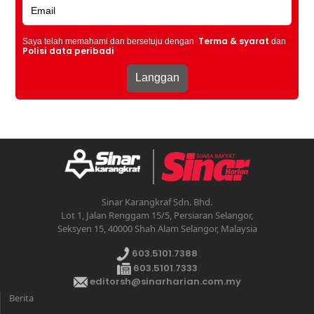
Terma & syarat
Saya telah memahami dan bersetuju dengan
dan
Polisi data peribadi
Sinar Karangkraf Sdn. Bhd.
Lot 1, Jalan Renggam 15/5, Persiaran Selangor,
Seksyen 15, 40000 Shah Alam Selangor, Malaysia
603.5101.7388
603.5101.7333
editorsh@sinarharian.com.my
Berita