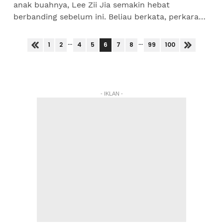
anak buahnya, Lee Zii Jia semakin hebat
berbanding sebelum ini. Beliau berkata, perkara
itu diterjemahkan di Sukan Olimpik Paris 2024
apabila Zii Jia...
...
...
6
1
2
4
5
7
8
99
100
- IKLAN -