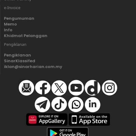
e-Invoice
Pengumuman
Memo
Info
Khidmat Pelanggan
Pengiklanan
Pengiklanan
SinarKlassifed
iklan@sinarharian.com.my