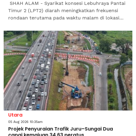
SHAH ALAM - Syarikat konsesi Lebuhraya Pantai
Timur 2 (LPT2) diarah meningkatkan frekuensi
rondaan terutama pada waktu malam di lokasi
berisiko kemalangan selain penambahbaikan
pencahayaan melalui...
Utara
05 Aug 2026 10:35am
Projek Penyuraian Trafik Juru–Sungai Dua
capai kemajuan 34.63 peratus