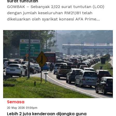
surat tuntutan
GOMBAK – Sebanyak 2,122 surat tuntutan (LOD)
dengan jumlah keseluruhan RM21,181 telah
dikeluarkan oleh syarikat konsesi AFA Prime
Berhad terhadap pengguna Lebuhraya Kuala
Lumpur-Karak (KLK) dan...
Semasa
20 May 2026 01:54pm
Lebih 2 juta kenderaan dijangka guna