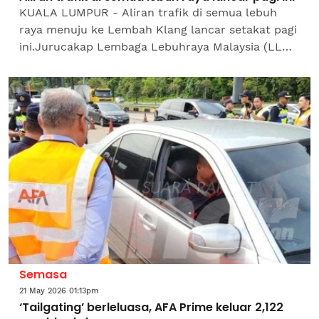
KUALA LUMPUR - Aliran trafik di semua lebuh
raya menuju ke Lembah Klang lancar setakat pagi
ini.Jurucakap Lembaga Lebuhraya Malaysia (LLM)
berkata, keadaan dijangka mula sesak menjelang
tengah hari...
Semasa
21 May 2026 01:13pm
‘Tailgating’ berleluasa, AFA Prime keluar 2,122