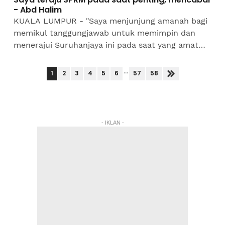
- Abd Halim
KUALA LUMPUR - "Saya menjunjung amanah bagi
memikul tanggungjawab untuk memimpin dan
menerajui Suruhanjaya ini pada saat yang amat
penting dan mencabar bagi negara.”Demikian
tegas Datuk Seri Abd...
...
1
2
3
4
5
6
57
58
- IKLAN -