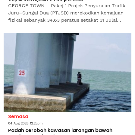
GEORGE TOWN – Pakej 1 Projek Penyuraian Trafik
Juru–Sungai Dua (PTJSD) merekodkan kemajuan
fizikal sebanyak 34.63 peratus setakat 31 Julai
lalu sekali gus berada di landasan tepat mengikut
jadual...
Semasa
04 Aug 2026 12:25pm
Padah ceroboh kawasan larangan bawah