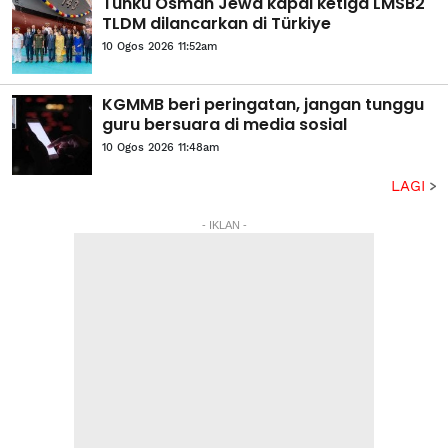
Tunku Osman Jewa kapal ketiga LMSB2
TLDM dilancarkan di Türkiye
10 Ogos 2026 11:52am
KGMMB beri peringatan, jangan tunggu
guru bersuara di media sosial
10 Ogos 2026 11:48am
LAGI
- IKLAN -