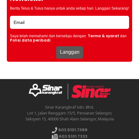
Berita Telus & Tulus hanya untuk anda setiap hari. Langgan Sekarang!
Terma & syarat
Saya telah memahami dan bersetuju dengan
dan
Polisi data peribadi
Sinar Karangkraf Sdn. Bhd.
Lot 1, Jalan Renggam 15/5, Persiaran Selangor,
Seksyen 15, 40000 Shah Alam Selangor, Malaysia
603.5101.7388
603.5101.7333