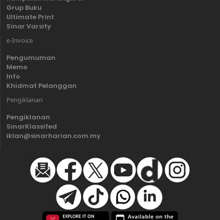
Grup Buku
Ultimate Print
Sinar Varsity
e-Invoice
Pengumuman
Memo
Info
Khidmat Pelanggan
Pengiklanan
Pengiklanan
SinarKlassifed
iklan@sinarharian.com.my