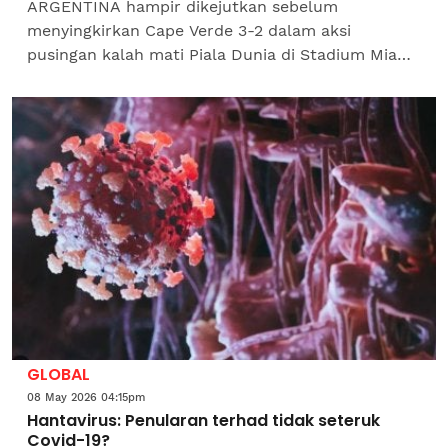
ARGENTINA hampir dikejutkan sebelum
menyingkirkan Cape Verde 3-2 dalam aksi
pusingan kalah mati Piala Dunia di Stadium Miami,
sekali gus mengesahkan tempat ke pusingan
16.Juara dunia itu dijangka...
GLOBAL
08 May 2026 04:15pm
Hantavirus: Penularan terhad tidak seteruk
Covid-19?