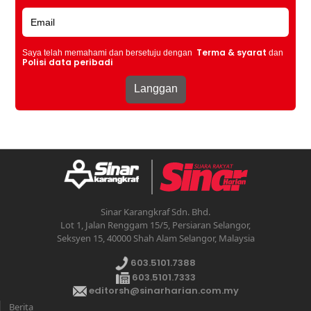
Terma & syarat
Saya telah memahami dan bersetuju dengan
dan
Polisi data peribadi
Sinar Karangkraf Sdn. Bhd.
Lot 1, Jalan Renggam 15/5, Persiaran Selangor,
Seksyen 15, 40000 Shah Alam Selangor, Malaysia
603.5101.7388
603.5101.7333
editorsh@sinarharian.com.my
Berita