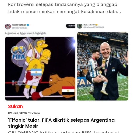
kontroversi selepas tindakannya yang dianggap
tidak mencerminkan semangat kesukanan dalam
aksi Clausura antara Boca Juniors dan Newell's
Old Boys yang...
Sukan
09 Jul 2026 11:23am
'Fifanic' tular, FIFA dikritik selepas Argentina
singkir Mesir
GELOMBANG kritikan terhadap FIFA tercetus di