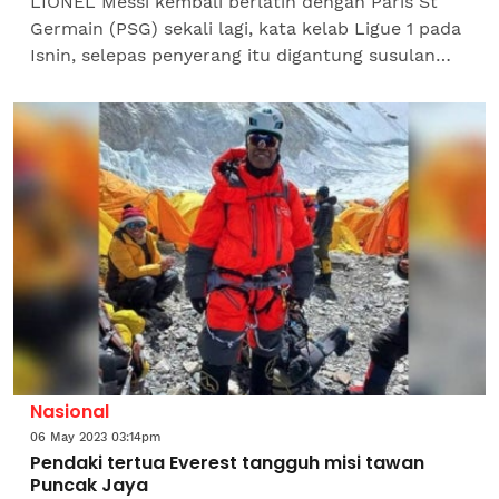
LIONEL Messi kembali berlatih dengan Paris St
Germain (PSG) sekali lagi, kata kelab Ligue 1 pada
Isnin, selepas penyerang itu digantung susulan
melakukan perjalanan ke Arab Saudi dan hilang
sesi...
Nasional
06 May 2023 03:14pm
Pendaki tertua Everest tangguh misi tawan
Puncak Jaya