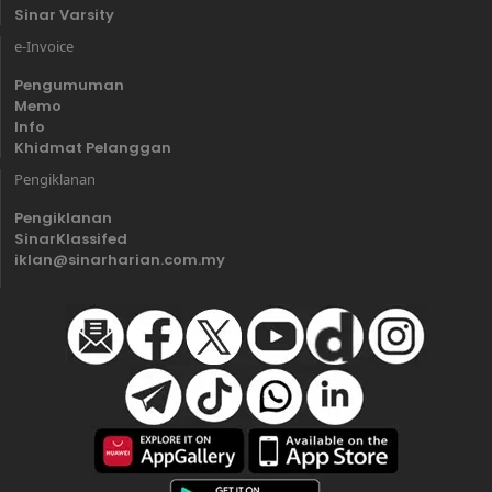
Sinar Varsity
e-Invoice
Pengumuman
Memo
Info
Khidmat Pelanggan
Pengiklanan
Pengiklanan
SinarKlassifed
iklan@sinarharian.com.my