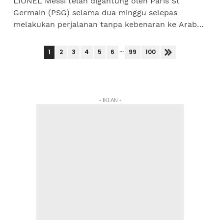
LIONEL Messi telah digantung oleh Paris St
Germain (PSG) selama dua minggu selepas
melakukan perjalanan tanpa kebenaran ke Arab
Saudi, menurut laporan media antarabangsa.
Messi dilaporkan telah ke...
...
1
2
3
4
5
6
99
100
- IKLAN -