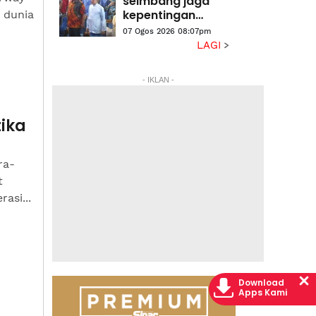
seimbang jaga
kepentingan
 dunia
semua kaum,
07 Ogos 2026 08:07pm
aliran pendidikan
LAGI
- PM
- IKLAN -
tika
ra-
t
asi...
Download
Apps Kami