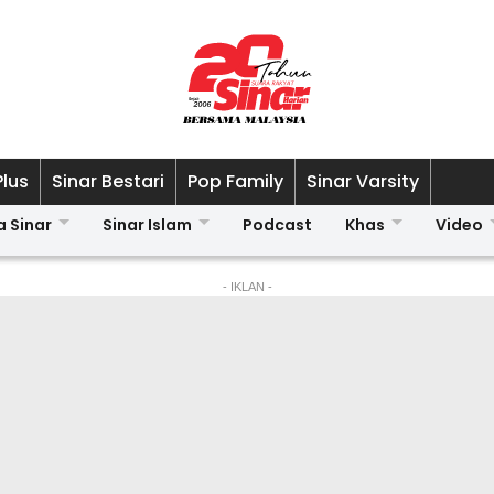
Plus
Sinar Bestari
Pop Family
Sinar Varsity
a Sinar
Sinar Islam
Podcast
Khas
Video
- IKLAN -