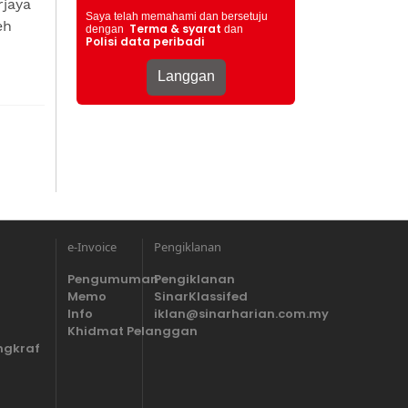
rjaya
Saya telah memahami dan bersetuju
eh
Terma & syarat
dengan
dan
Polisi data peribadi
e-Invoice
Pengiklanan
Pengumuman
Pengiklanan
Memo
SinarKlassifed
Info
iklan@sinarharian.com.my
Khidmat Pelanggan
ngkraf