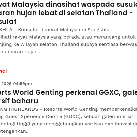
yat Malaysia dinasihat waspada susul
an hujan lebat di selatan Thailand -
sulat
HLA - Konsulat Jeneral Malaysia di Songkhla
ihati rakyat Malaysia yang berada atau merancang untuk
njung ke wilayah selatan Thailand supaya sentiasa berwa
n amaran hujan...
nal
 2026 04:59pm
rts World Genting perkenal GGXC, gale
rsif baharu
NG HIGHLANDS - Resorts World Genting memperkenalk
g Guest Xperience Centre (GGXC), sebuah galeri imersif
knologi tinggi yang menggabungkan warisan dan inovasi 
tengahkan...