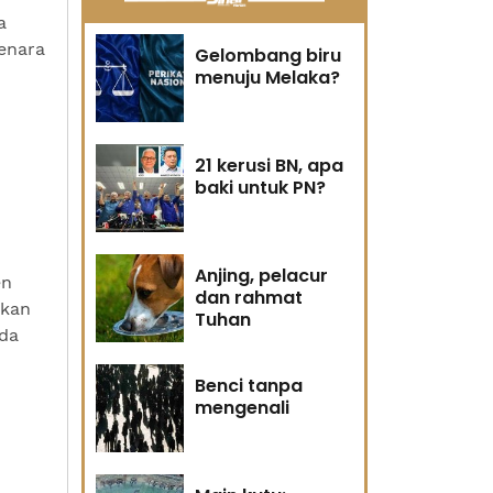
a
menara
Gelombang biru
menuju Melaka?
21 kerusi BN, apa
baki untuk PN?
Anjing, pelacur
en
dan rahmat
tkan
Tuhan
ada
Benci tanpa
mengenali