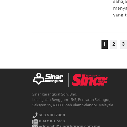
sahaj
menya
yang t
1
2
3
Sinar Karangkraf Sdn. Bhd.
Lot 1, Jalan Renggam 15/5, Persiaran Selangor,
Seksyen 15, 40000 Shah Alam Selangor, Malaysia
603.5101.7388
603.5101.7333
editorsh@sinarharian.com.my