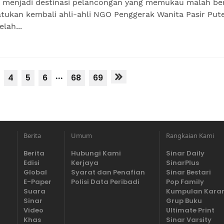
a menjadi destinasi pelancongan yang memukau malah be
tukan kembali ahli-ahli NGO Penggerak Wanita Pasir Put
elah...
...
4
5
6
68
69
Berita
Umum
Rangkaian Kami
Berita
Hubungi Kami
Sinar Daily
Edisi
Kerjaya
SinarPlus
Global
Syarat dan Penafian
Sinar Bestari
E-Paper
Polisi Data Peribadi
Pop Family
Suara
Kumpulan Kara
Sinar
Grup Buku
Video
Ultimate Print
Khas
Sinar Varsity