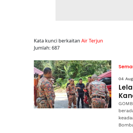
Kata kunci berkaitan
Air Terjun
Jumlah: 687
Sema
04 Aug
Lela
Kan
GOMBA
berada
keada
Bomba