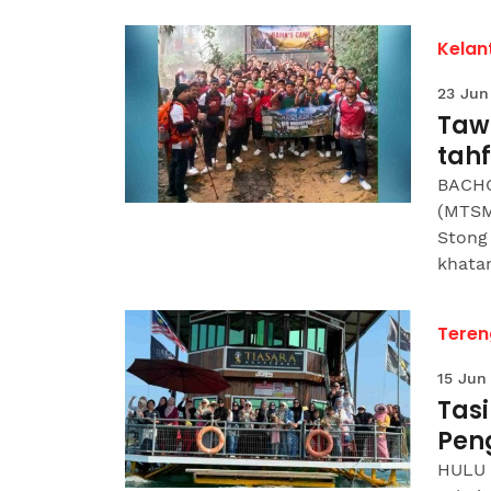
Kelan
23 Jun
Tawa
tah
BACHO
(MTSM
Stong
khatam
Tere
15 Jun
Tasi
Pen
HULU 