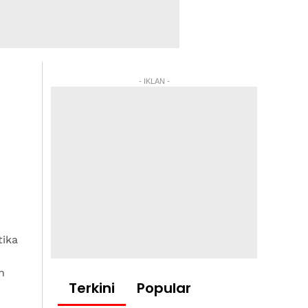
- IKLAN -
tika
n
Terkini
Popular