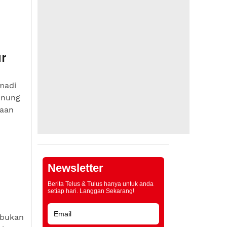
ar
madi
unung
caan
Newsletter
Berita Telus & Tulus hanya untuk anda
setiap hari. Langgan Sekarang!
 bukan