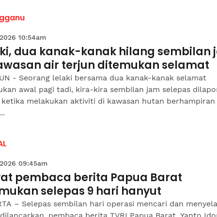
ngganu
 2026 10:54am
aki, dua kanak-kanak hilang sembilan
kawasan air terjun ditemukan selamat
N - Seorang lelaki bersama dua kanak-kanak selamat
kan awal pagi tadi, kira-kira sembilan jam selepas dilap
 ketika melakukan aktiviti di kawasan hutan berhampiran 
..
AL
 2026 09:45am
at pembaca berita Papua Barat
emukan selepas 9 hari hanyut
TA – Selepas sembilan hari operasi mencari dan menyel
 dilancarkan, pembaca berita TVRI Papua Barat, Yanto Id