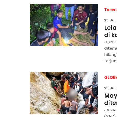
Tere
29 Jul
Lel
di 
DUNGU
ditemu
hilang
terjun.
GLOB
29 Jul
May
dit
JAKAR
(SAR)