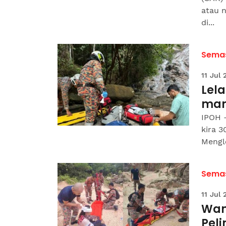
atau 
di...
Sema
11 Jul
Lela
mand
IPOH -
kira 3
Mengl
Sema
11 Jul
Wani
Pel