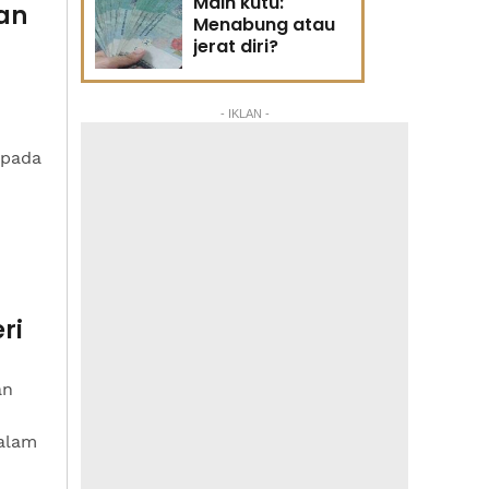
Main kutu:
an
Menabung atau
jerat diri?
- IKLAN -
spada
ri
an
dalam