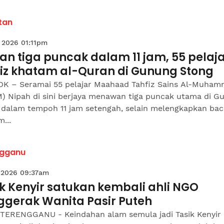
tan
 2026 01:11pm
n tiga puncak dalam 11 jam, 55 pelaj
fiz khatam al-Quran di Gunung Stong
K – Seramai 55 pelajar Maahaad Tahfiz Sains Al-Muham
) Nipah di sini berjaya menawan tiga puncak utama di G
 dalam tempoh 11 jam setengah, selain melengkapkan ba
...
ngganu
 2026 09:37am
k Kenyir satukan kembali ahli NGO
ggerak Wanita Pasir Puteh
TERENGGANU - Keindahan alam semula jadi Tasik Kenyir