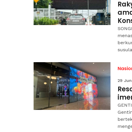
Rak
amar
Kon
SONGK
menas
berku
susula
Nasio
29 Jun
Reso
ime
GENTI
Gentin
berte
menge