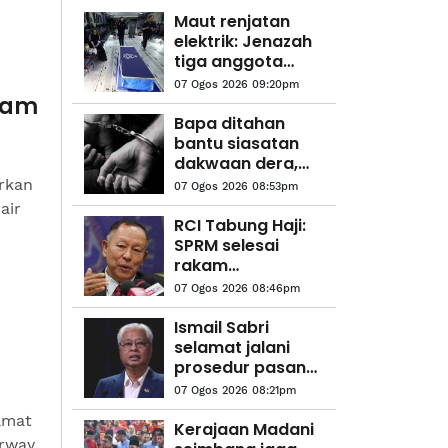
Maut renjatan
elektrik: Jenazah
tiga anggota
polis
07 Ogos 2026 09:20pm
diterbangkan
 jam
pulang ke
Bapa ditahan
kampung
bantu siasatan
halaman
dakwaan dera,
gangguan
orkan
07 Ogos 2026 08:53pm
seksual dua anak
air
lelaki
RCI Tabung Haji:
SPRM selesai
rakam
keterangan bekas
07 Ogos 2026 08:46pm
CFO
Ismail Sabri
selamat jalani
prosedur pasang
alat perentak
07 Ogos 2026 08:21pm
jantung
amat
Kerajaan Madani
orway