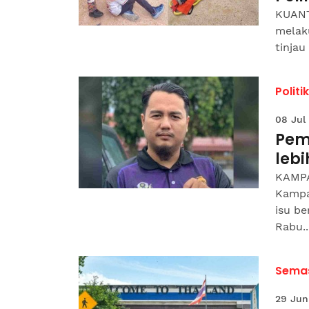
KUANT
melaku
tinjau
Politik
08 Jul
Pem
lebi
KAMPA
Kampa
isu be
Rabu..
Sema
29 Jun