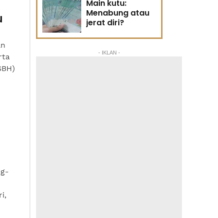
Main kutu:
Menabung atau
u
jerat diri?
an
- IKLAN -
rta
SBH)
ng-
i,