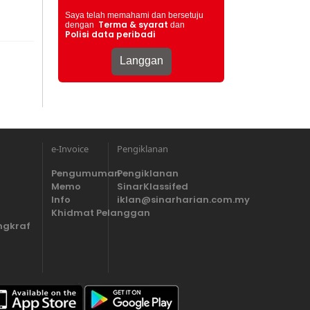
Saya telah memahami dan bersetuju
Terma & syarat
dengan
dan
Polisi data peribadi
e-Invoice
Pengiklanan
Pengumuman
Pengiklanan
Memo
SinarKlassifed
Info
iklan@sinarharian.com.my
Khidmat Pelanggan
ngkraf