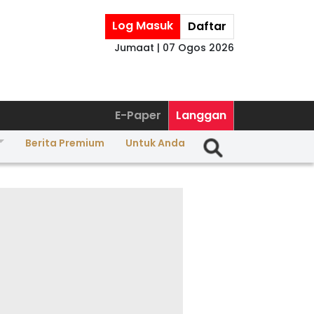
Log Masuk
Daftar
Jumaat | 07 Ogos 2026
E-Paper
Langgan
Berita Premium
Untuk Anda