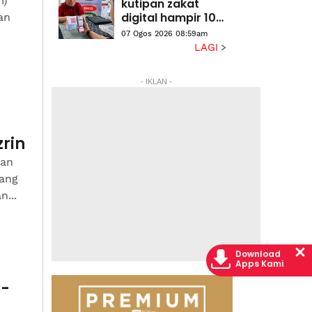
m)
kutipan zakat
digital hampir 10
an
kali ganda
07 Ogos 2026 08:59am
LAGI
- IKLAN -
rin
kan
yang
...
Download
Apps Kami
g-