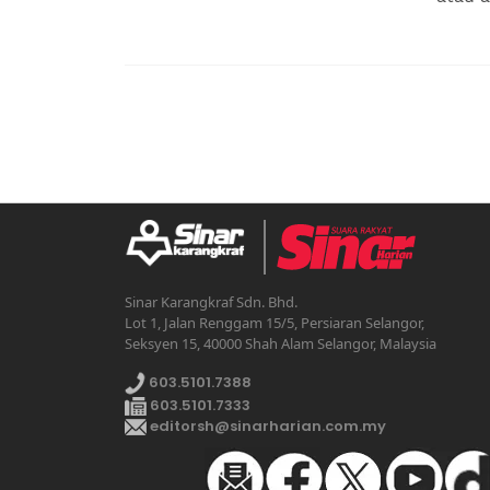
Sinar Karangkraf Sdn. Bhd.
Lot 1, Jalan Renggam 15/5, Persiaran Selangor,
Seksyen 15, 40000 Shah Alam Selangor, Malaysia
603.5101.7388
603.5101.7333
editorsh@sinarharian.com.my