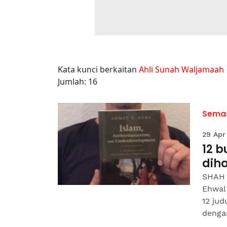
Kata kunci berkaitan
Ahli Sunah Waljamaah
Jumlah: 16
Sema
29 Apr
12 
dih
SHAH 
Ehwal
12 ju
dengan