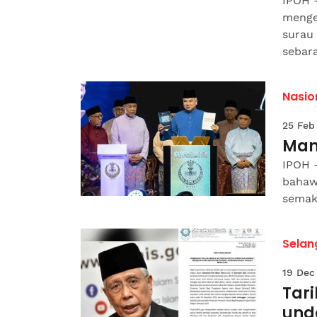
IPOH 
menge
surau
sebara
Nasio
25 Feb
Man
IPOH 
bahaw
semaki
Selan
19 Dec
Tari
und