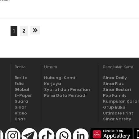
1
2
Berita
Umum
Rangkaian Kami
Berita
Hubungi Kami
Sinar Daily
Edisi
Kerjaya
SinarPlus
Global
Syarat dan Penafian
Sinar Bestari
E-Paper
Polisi Data Peribadi
Pop Family
Suara
Kumpulan Kara
Sinar
Grup Buku
Video
Ultimate Print
Khas
Sinar Varsity