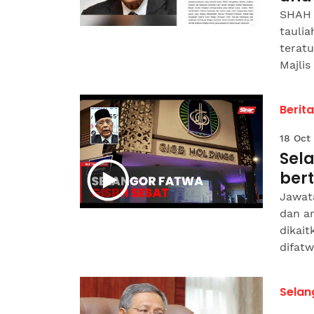
SHAH 
tauli
terat
Majlis
Berit
18 Oct
Sela
ber
Jawat
dan am
dikai
difatwa
Selan