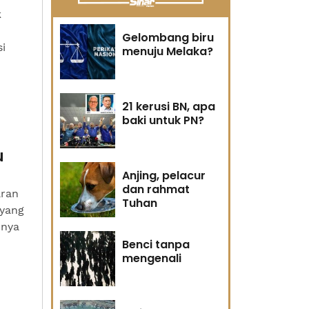
k
Gelombang biru
i
menuju Melaka?
21 kerusi BN, apa
baki untuk PN?
u
Anjing, pelacur
dan rahmat
aran
Tuhan
 yang
nnya
Benci tanpa
mengenali