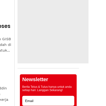
oses
n GISB
dah di
tuk...
Newsletter
Berita Telus & Tulus hanya untuk anda
ddin
setiap hari. Langgan Sekarang!
h
kerja