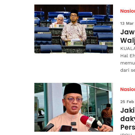
Nasio
13 Mar
Jaw
Wal
KUALA
Hal E
memut
dari se
Nasio
25 Feb
Jaki
dak
Per