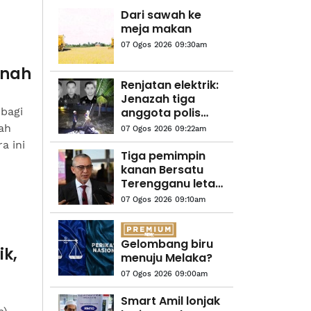
Dari sawah ke
meja makan
07 Ogos 2026 09:30am
unah
Renjatan elektrik:
Jenazah tiga
bagi
anggota polis
dibawa ke
ah
07 Ogos 2026 09:22am
hospital untuk
a ini
bedah siasat
Tiga pemimpin
kanan Bersatu
Terengganu letak
jawatan
07 Ogos 2026 09:10am
Gelombang biru
ik,
menuju Melaka?
07 Ogos 2026 09:00am
Smart Amil lonjak