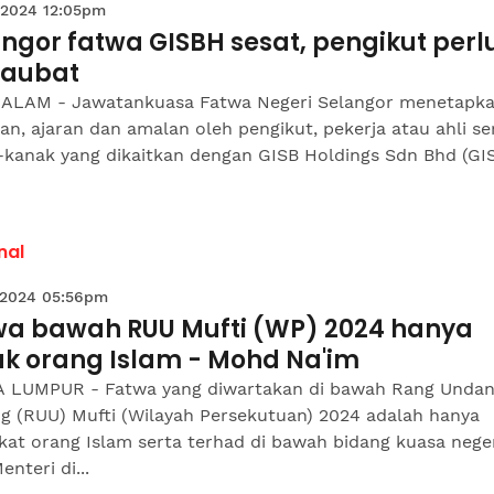
 2024 12:05pm
ngor fatwa GISBH sesat, pengikut perl
taubat
ALAM - Jawatankuasa Fatwa Negeri Selangor menetapk
n, ajaran dan amalan oleh pengikut, pekerja atau ahli se
-kanak yang dikaitkan dengan GISB Holdings Sdn Bhd (GI
nal
 2024 05:56pm
wa bawah RUU Mufti (WP) 2024 hanya
uk orang Islam - Mohd Na'im
 LUMPUR - Fatwa yang diwartakan di bawah Rang Unda
g (RUU) Mufti (Wilayah Persekutuan) 2024 adalah hanya
at orang Islam serta terhad di bawah bidang kuasa neger
enteri di...