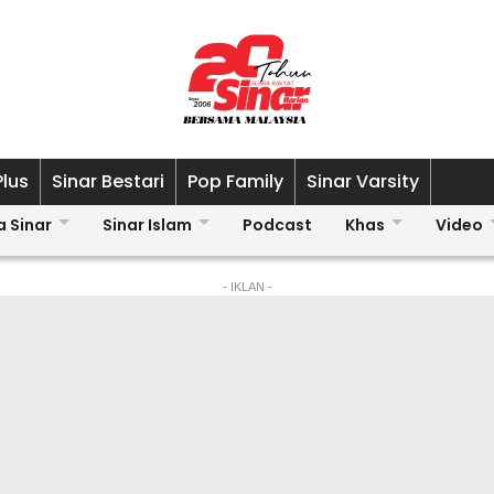
Plus
Sinar Bestari
Pop Family
Sinar Varsity
a Sinar
Sinar Islam
Podcast
Khas
Video
- IKLAN -