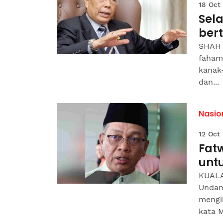
18 Oct
Sela
ber
SHAH 
fahama
kanak
dan...
Nasio
12 Oct
Fat
unt
KUALA
Undan
mengik
kata M