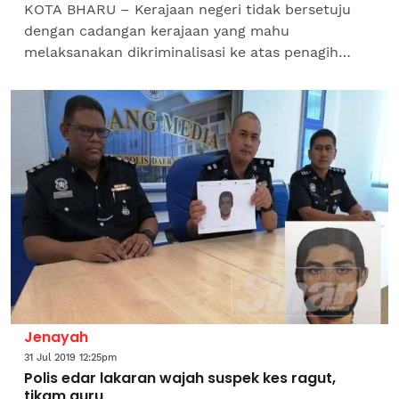
KOTA BHARU – Kerajaan negeri tidak bersetuju
dengan cadangan kerajaan yang mahu
melaksanakan dikriminalisasi ke atas penagih
dadah di negara ini. Timbalan Menteri Besar,
Datuk Mohd Amar Abdullah...
Jenayah
31 Jul 2019 12:25pm
Polis edar lakaran wajah suspek kes ragut,
tikam guru