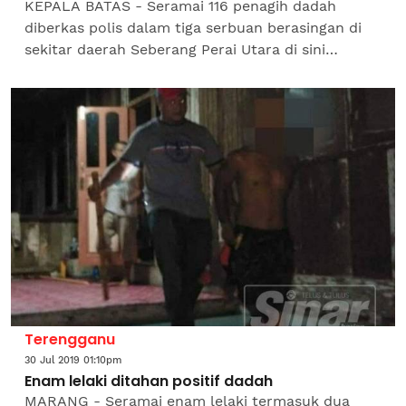
KEPALA BATAS - Seramai 116 penagih dadah
diberkas polis dalam tiga serbuan berasingan di
sekitar daerah Seberang Perai Utara di sini
semalam. Ketua Polis Daerah Seberang Perai
Utara, Asisten...
Terengganu
30 Jul 2019 01:10pm
Enam lelaki ditahan positif dadah
MARANG - Seramai enam lelaki termasuk dua