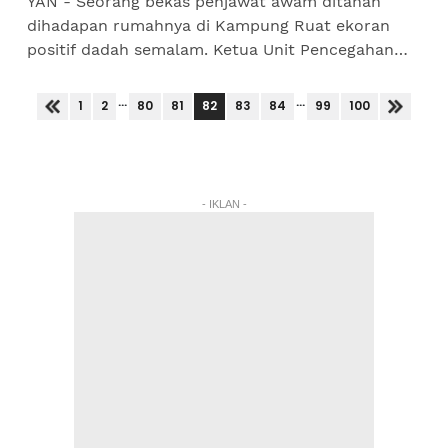
YAN - Seorang bekas penjawat awam ditahan
dihadapan rumahnya di Kampung Ruat ekoran
positif dadah semalam. Ketua Unit Pencegahan
Agensi Anti Dadah Kebangsaan (AADK) Yan,
Mohamad Farid Mohd Noor...
...
...
82
1
2
80
81
83
84
99
100
- IKLAN -