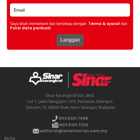
Terma & syarat
Saya telah memahami dan bersetuju dengan
dan
Polisi data peribadi
Sinar Karangkraf Sdn. Bhd.
Lot 1, Jalan Renggam 15/5, Persiaran Selangor,
Seksyen 15, 40000 Shah Alam Selangor, Malaysia
603.5101.7388
603.5101.7333
editorsh@sinarharian.com.my
Berita