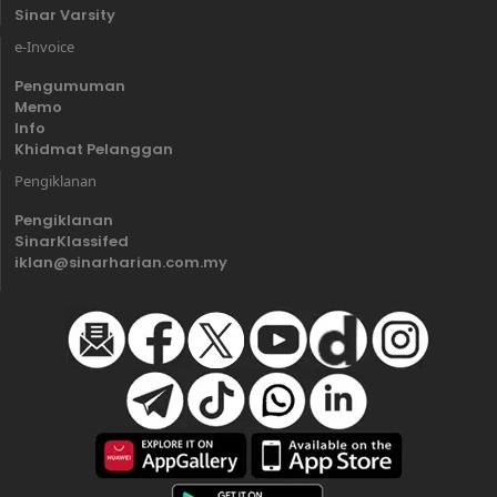
Sinar Varsity
e-Invoice
Pengumuman
Memo
Info
Khidmat Pelanggan
Pengiklanan
Pengiklanan
SinarKlassifed
iklan@sinarharian.com.my