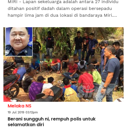
MIRI - Lapan sekeluarga adalah antara 27 individu
ditahan positif dadah dalam operasi bersepadu
hampir lima jam di dua lokasi di bandaraya Miri.
Ketua Agensi Antidadah Kebangsaan (AADK) Miri,
Mazlan...
Melaka NS
19 Jul 2019 03:12pm
Berani sungguh ni, rempuh polis untuk
selamatkan diri