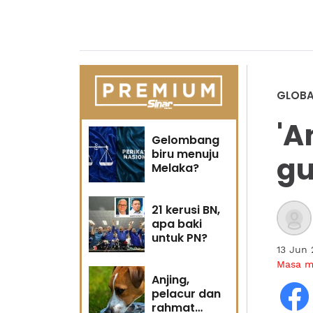
GLOBA
'A
Gelombang
biru menuju
gu
Melaka?
21 kerusi BN,
apa baki
untuk PN?
13 Jun
Masa 
Anjing,
pelacur dan
rahmat