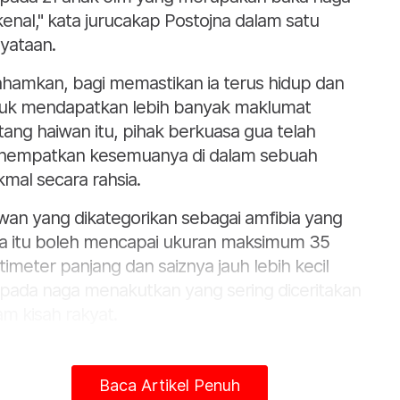
kenal," kata jurucakap Postojna dalam satu
yataan.
ahamkan, bagi memastikan ia terus hidup dan
uk mendapatkan lebih banyak maklumat
tang haiwan itu, pihak berkuasa gua telah
empatkan kesemuanya di dalam sebuah
mal secara rahsia.
wan yang dikategorikan sebagai amfibia yang
a itu boleh mencapai ukuran maksimum 35
timeter panjang dan saiznya jauh lebih kecil
ipada naga menakutkan yang sering diceritakan
am kisah rakyat.
 tersebut dipercayai telah berada di gua
kenal Postojna terletak kira-kira 50 kilometer di
Baca Artikel Penuh