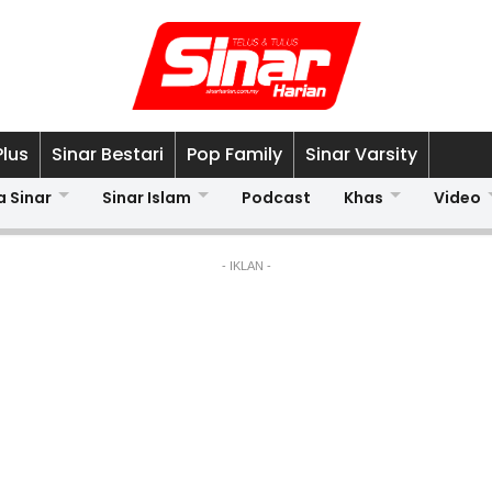
Plus
Sinar Bestari
Pop Family
Sinar Varsity
a Sinar
Sinar Islam
Podcast
Khas
Video
- IKLAN -