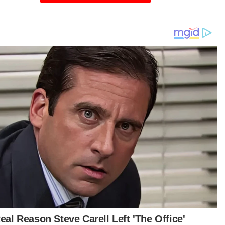
at daya Ljubljana selama jutaan tahun.
utusan untuk mempamerkan bayi naga itu
uat beberapa hari selepas salah sebuah gua
besar di Eropah itu yang biasanya menarik
,000 pengunjung setiap tahun dibuka semula
epas penutupan selama tiga bulan akibat wabak