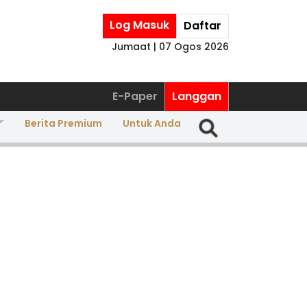
Log Masuk
Daftar
Jumaat | 07 Ogos 2026
E-Paper
Langgan
Berita Premium
Untuk Anda