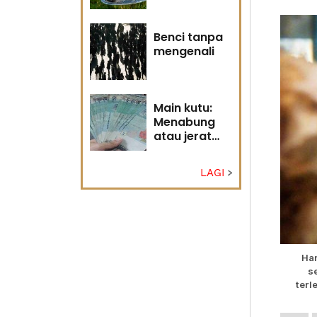
Tuhan
Benci tanpa
mengenali
Main kutu:
Menabung
atau jerat
diri?
LAGI
Han
s
terl