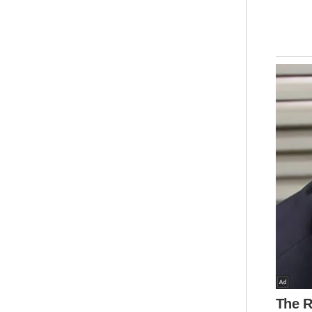
bar
Kep
dib
ter
700
sel