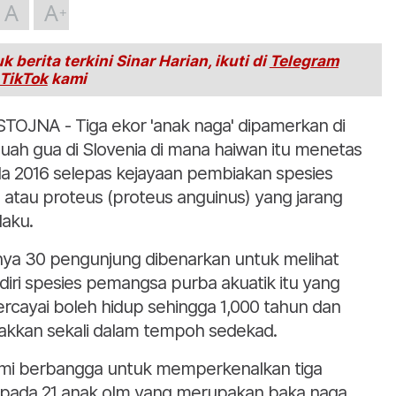
A
A
k berita terkini Sinar Harian, ikuti di
Telegram
TikTok
kami
TOJNA - Tiga ekor 'anak naga' dipamerkan di
uah gua di Slovenia di mana haiwan itu menetas
a 2016 selepas kejayaan pembiakan spesies
 atau proteus (proteus anguinus) yang jarang
laku.
ya 30 pengunjung dibenarkan untuk melihat
diri spesies pemangsa purba akuatik itu yang
ercayai boleh hidup sehingga 1,000 tahun dan
iakkan sekali dalam tempoh sedekad.
mi berbangga untuk memperkenalkan tiga
ipada 21 anak olm yang merupakan baka naga