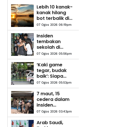
Lebih 10 kanak-
kanak hilang
bot terbalik di
DR Congo
07 Ogos 2026 06:19pm
Insiden
tembakan
sekolah di
Thailand:
07 Ogos 2026 05:56pm
Suspek
dipercayai
‘Kaki game
bunuh datuk,
tegar, budak
nenek sebelum
baik’: Siapa
serangan
remaja 14 tahun
07 Ogos 2026 05:53pm
di sebalik
insiden
7 maut, 15
tembakan
cedera dalam
sekolah di
insiden
Thailand?
tembakan di
07 Ogos 2026 03:43pm
sekolah
Thailand
Arab Saudi,