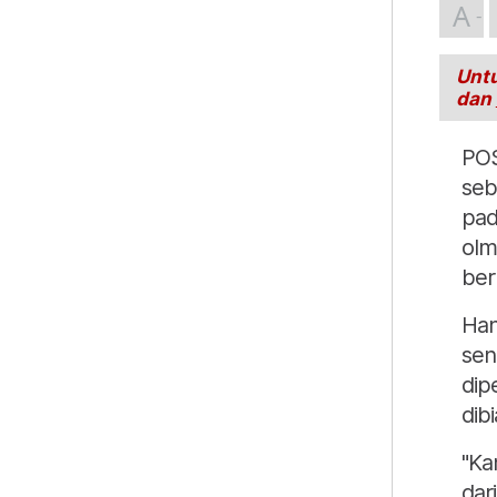
A
Untu
dan
POS
seb
pad
olm
ber
Han
sen
dip
dib
"Ka
dar