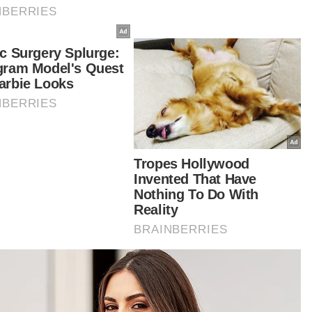
onavirus (Covid-19). - AFP
tikel Berkaitan:
Pemilik kenderaan boleh pertikai saman ekor
Nahas Elmina: Oyen cetus prihatin haiwan
Saman ekor perlukan penjelasan kukuh
t turun aplikasi Sinar Harian.
Klik di sini!
 Naga
Proteus Anguinus
enia