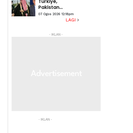
Turkiye,
Pakistan
dijangka
07 Ogos 2026 12:18pm
meterai
LAGI
pakatan
pertahanan
- IKLAN -
bersama
- IKLAN -