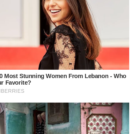
Artikel Disyorkan
GLOBAL
Lebih 10 kanak-kanak hilang bot
terbalik di DR Congo
GLOBAL
Insiden tembakan sekolah di
Thailand: Suspek dipercayai bunuh
datuk, nenek sebelum serangan
GLOBAL
‘Kaki game tegar, budak baik’:
Siapa remaja 14 tahun di sebalik
insiden tembakan sekolah di