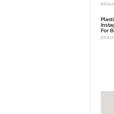
kor
Ar
Mua
Anak
Slov