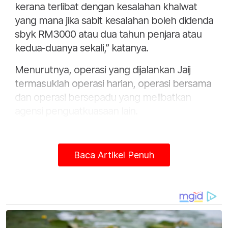
kerana terlibat dengan kesalahan khalwat
yang mana jika sabit kesalahan boleh didenda
sbyk RM3000 atau dua tahun penjara atau
kedua-duanya sekali,” katanya.
Menurutnya, operasi yang dijalankan Jaij
termasuklah operasi harian, operasi bersama
dan operasi bersepadu yang melibatkan
agensi penguatkuasaan lain.
“Antara jenis kesalahan yang sering dilakukan
termasuklah berjudi iaitu di bawah seksyen
Baca Artikel Penuh
18(1) serta kesalahan meminum minuman
yang memabukkan di bawah seksyen 19(1)
selain kesalahan khalwat di bwh seksyen
27(1)(a)(b),” katanya.