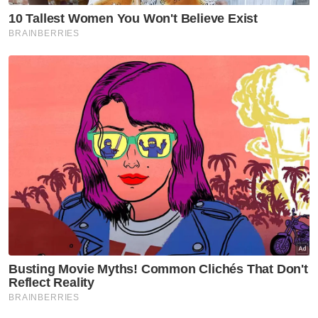
Muat turun aplikasi Sinar Harian.
Klik di sini!
Harap bantu kajian selidik kami dan
×
dapatkan baucar tunai.
Apakah status hubungan anda?
Bujang
Kahwin
VPoints:
0
Masuk | Daftar
Jenayah Syariah