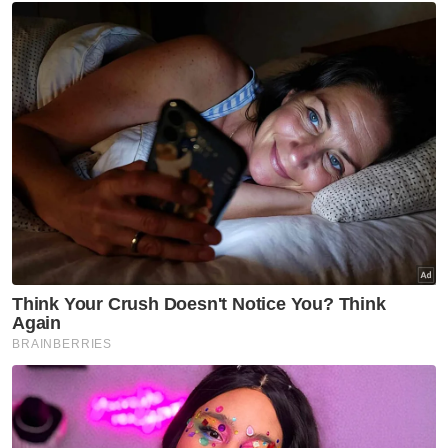
Artikel Disyorkan
Johor
‘Bukan wayang, kami cuma
tuntut janji KKM’ - Onn Hafiz
Johor
Johor jawab kritikan Dr
Rafidah, tegas perjuang sektor
kesihatan
Johor
Johor imarah masjid dengan
solat Maghrib, Isyak berjemaah
Johor
Hospital Pasir Gudang belum