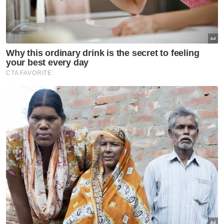
Artikel Berkaitan:
'Laksana tindakan radikal, bukan tukar presiden' -
Noraini
PRK: Dewan Jubli Intan Sultan Ibrahim Johor Bahru,
Muar lokasi PPC
Agama Islam dan parti Islam tidak boleh disamakan -
Mufti