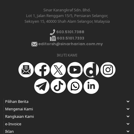
Sinar Karangkraf Sdn. Bhd.
Lot 1, Jalan Renggam 15/5, Persiaran Selangor,
Seksyen 15, 40000 Shah Alam Selangor, Malaysia
603.5101.7388
603.5101.7333
editorsh@sinarharian.com.my
IKUTI KAMI