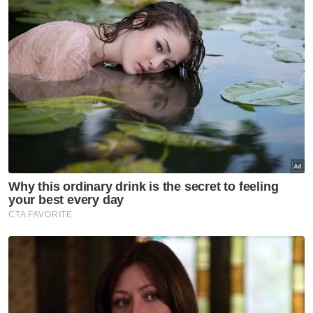
Aminolhuda berkata, dalam
menguatkuasakan undang-undang
Kesalahan Jenayah Syariah, Jaij mendapat
kerjasama yang baik daripada agensi lain
seperti Polis Diraja Malaysia (PDRM), Agensi
Anti Dadah Kebangsaan (AADK), Jabatan
Imigresen Malaysia dan pihak berkuasa