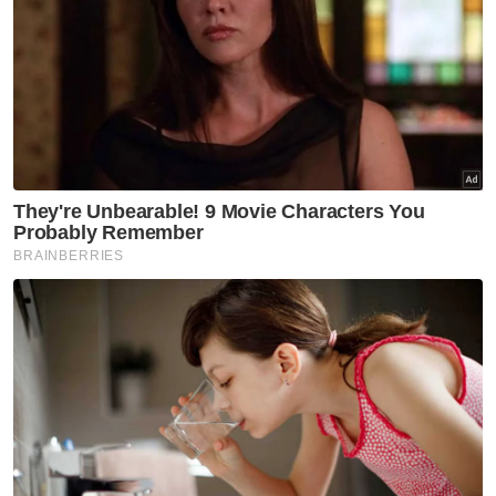
tempatan (PBT).
“Selain itu, bagi memastikan masyarakat
Islam tidak terlibat dengan perilaku dan
perbuatan bertentangan hukum syarak,
kami mengharapkan kerjasama daripada
masyarakat awam membantu Jaij
memberikan maklumat dan membuat aduan
rasmi di Pejabat Agama Daerah atau di Ibu
Pejabat.
“Segala aduan itu boleh dibuat melalui talian
07-223 5610 dan 07-228 2953. Jaij juga
menyediakan talian bebas tol 1-800-88-3072
bagi memudahkan masyarakat Islam
menyalurkan maklumat dan membuat aduan
rasmi,” katanya.