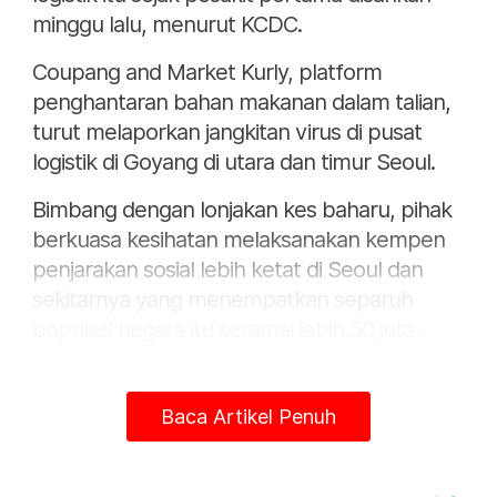
minggu lalu, menurut KCDC.
Coupang and Market Kurly, platform
penghantaran bahan makanan dalam talian,
turut melaporkan jangkitan virus di pusat
logistik di Goyang di utara dan timur Seoul.
Bimbang dengan lonjakan kes baharu, pihak
berkuasa kesihatan melaksanakan kempen
penjarakan sosial lebih ketat di Seoul dan
sekitarnya yang menempatkan separuh
populasi negara itu seramai lebih 50 juta -
selama dua minggu sehingga 14 Jun. -
Bernama
Baca Artikel Penuh
Artikel Berkaitan:
Jepun teruskan pelepasan air radioaktif - Korea