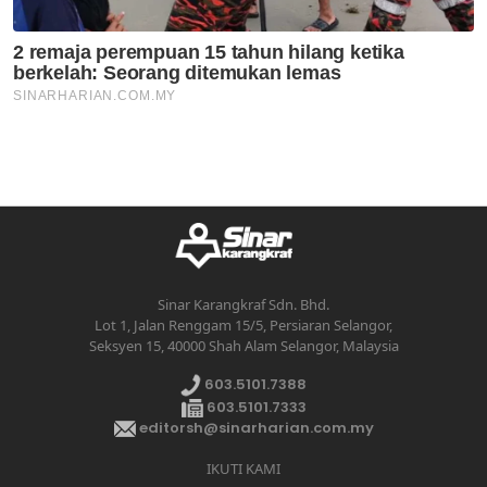
Sinar Karangkraf Sdn. Bhd.
Lot 1, Jalan Renggam 15/5, Persiaran Selangor,
Seksyen 15, 40000 Shah Alam Selangor, Malaysia
603.5101.7388
603.5101.7333
editorsh@sinarharian.com.my
IKUTI KAMI