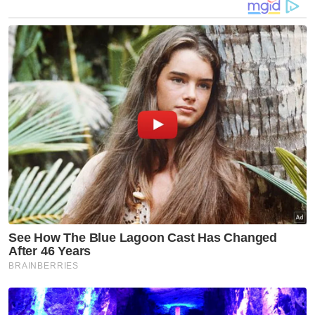
Selatan
Anak Achey berjaya jual 3,000 pek gula-gula dalam
tempoh dua jam
Korea Selatan turunkan tahap jangkitan Covid-19
kepada selesema bermusim
Muat turun aplikasi Sinar Harian.
Klik di sini!
Jawab soalan kaji selidik dan
dapatkan
×
baucar tunai.
Berapakah umur anda?
Kurang daripada 18 tahun
18 - 24 tahun
25 - 34 tahun
35 - 44 tahun
45 - 54 tahun
55 - 64 tahun
65 tahun dan ke atas
VPoints:
0
Masuk | Daftar