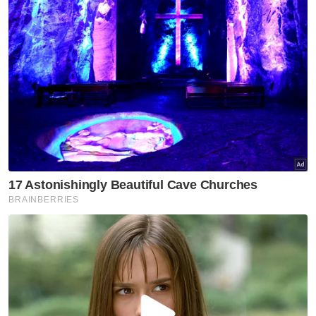
Jangkitan Covid 19
Penjarakan Sosial
Seoul
Korea Selatan
Pusat Kawalan Dan Pencegahan Penyakit Korea
(KCDC)
Artikel Disyorkan