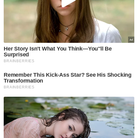
Covid-19
Varian Covid-19 KP.3.1.1
dominan di AS ketika jangkitan
terus meningkat
Covid-19
KKM keluarkan perincian
semakan semula SOP Covid-19
Covid-19
KKM pantau peningkatan kes
Covid-19 di Singapura
Covid-19
Kes Covid-19 di Pulau Pinang
menurun