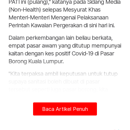
PATI ini (pulang)," katanya pada Sidang Media
(Non-Health) selepas Mesyurat Khas
Menteri-Menteri Mengenai Pelaksanaan
Perintah Kawalan Pergerakan di sini hari ini.
Dalam perkembangan lain beliau berkata,
empat pasar awam yang ditutup mempunyai
kaitan dengan kes positif Covid-19 di Pasar
Borong Kuala Lumpur.
"Kita terpaksa ambil keputusan untuk tutup
supaya sanitasi boleh dibuat di pasar
tersebut seperti juga pasar borong, kita
tutup empat hari untuk proses sanitasi.
Baca Artikel Penuh
"Jadi untuk pembersihan kita akan tutup
pasar tersebut dan selepas itu mereka yang
berniaga, pemborong dan sebagainya dibuat