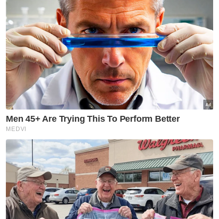
Lelaki
Perempuan
VPoints:
0
Masuk | Daftar
PATI
PKPD
Perintah Kawalan Pergerakan
Ismail Sabri Yaakob
Artikel Disyorkan