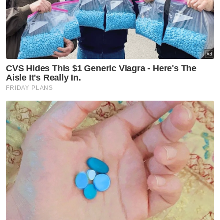
Covid-19
Varian Covid-19 KP.3.1.1
dominan di AS ketika jangkitan
terus meningkat
Covid-19
KKM keluarkan perincian
semakan semula SOP Covid-19
Covid-19
KKM pantau peningkatan kes
Covid-19 di Singapura
Covid-19
Kes Covid-19 di Pulau Pinang
menurun