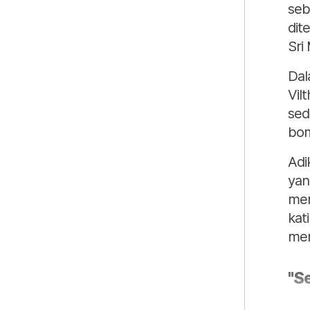
seb
dit
Sri
Dal
Vil
sed
bom
Adi
yan
men
kat
men
"Se