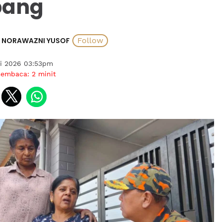
bang
NORAWAZNI YUSOF
ai 2026 03:53pm
membaca:
2
minit