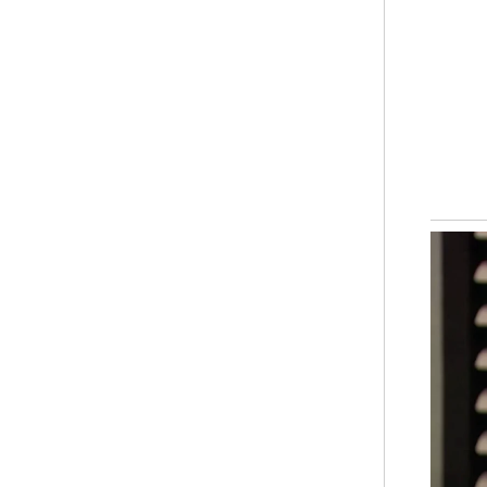
"Di
bia
tel
men
kej