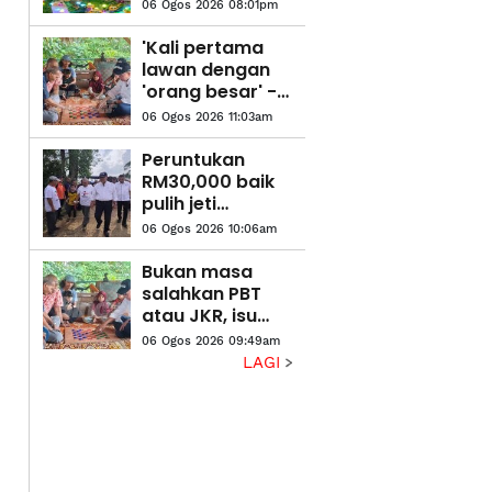
kemuka
06 Ogos 2026 08:01pm
pandangan,
cadangan hala
'Kali pertama
tuju
lawan dengan
pembangunan
'orang besar' -
negeri
Pesara polis
06 Ogos 2026 11:03am
teruja main dam
dengan MB
Peruntukan
Pahang
RM30,000 baik
pulih jeti
nelayan Sungai
06 Ogos 2026 10:06am
Belat - Wan
Rosdy
Bukan masa
salahkan PBT
atau JKR, isu
pokok tumbang
06 Ogos 2026 09:49am
perlu
LAGI
diselesaikan
segera - Wan
Rosdy