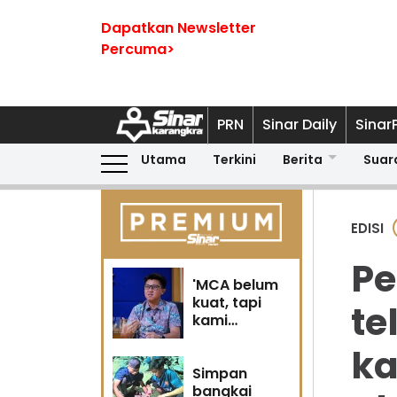
Dapatkan Newsletter
Percuma>
PRN
Sinar Daily
Sinar
Utama
Terkini
Berita
Suar
EDISI
Pe
'MCA belum
kuat, tapi
te
kami
berubah' -
ka
Sin Woon
Simpan
bangkai