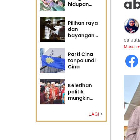
a
hidupan
marin satu
kesalahan
Pilihan raya
dan
bayangan
08 Jul
masa
Masa 
hadapan
Parti Cina
tanpa undi
Cina
Keletihan
politik
mungkin
faktor Nurul
Izzah undur
LAGI
diri -
Penganalisis
politik