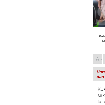
Pah
k
A
Untu
dan
KUA
sek
kat