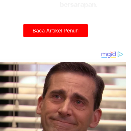
bersarapan.
a duduk atas katil menonton televisyen macam
sa. Saya sempat berpesan supaya dia menutup
Baca Artikel Penuh
evisyen jika sudah panas atau sekiranya
gantuk," katanya ketika ditemui di lokasi
adian pada Rabu.