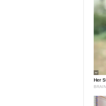
Ana
ber
ked
kom
Kat
pah