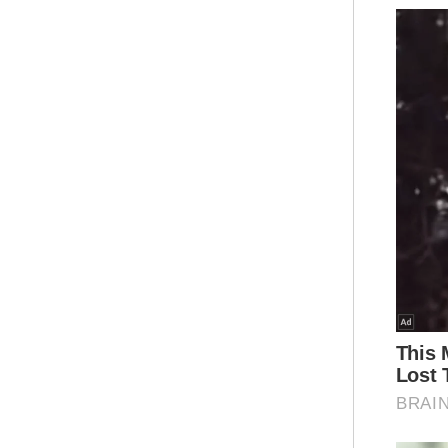
"Sa
dim
di 
dit
rua