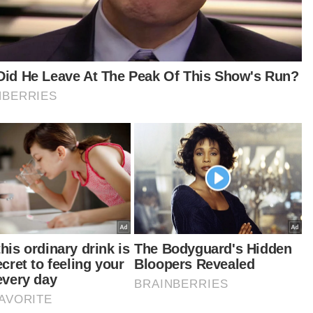
Lomba menunjukkan kad OKU milik abangnya.
ba berkata, ketika kejadian, dia bersama suami
uar mendapatkan rawatan selepas mengalami
ederaan akibat terjatuh di tempat kerja.
ya pergi ke Hospital Tengku Ampuan Afzan
AA) dan dirujuk ke sebuah hospital lain sebelum
rang jiran menelefon memaklumkan mengenai
akaran tersebut.
tikel Berkaitan:
OKU maut dalam kebakaran, ditemukan terduduk atas
katil