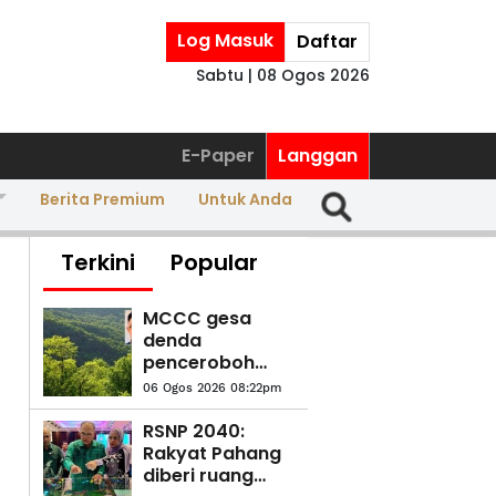
Log Masuk
Daftar
Sabtu | 08 Ogos 2026
E-Paper
Langgan
Berita Premium
Untuk Anda
Terkini
Popular
MCCC gesa
denda
penceroboh
tanah dinaikkan
06 Ogos 2026 08:22pm
RM20 juta
RSNP 2040:
Rakyat Pahang
diberi ruang