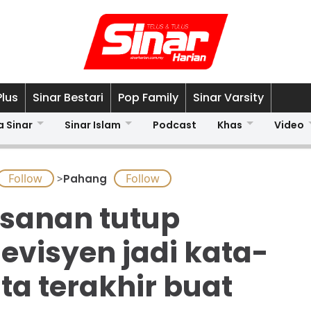
Plus
Sinar Bestari
Pop Family
Sinar Varsity
a Sinar
Sinar Islam
Podcast
Khas
Video
>
Pahang
sanan tutup
levisyen jadi kata-
ta terakhir buat