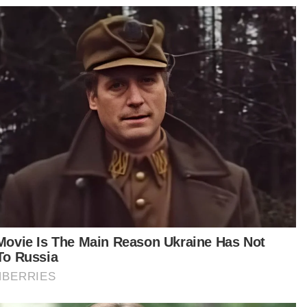
Abang long rogol adik ketika demam dijel 18 tahun, 20
sebatan
Suami jadi bapa ayam 'jual' isteri kepada lebih 120 lelaki
ya dan suami bergegas pulang, namun
aklumkan bahawa abang telah meninggal dunia
dalam rumah dipercayai akibat asap tebal. Dia
emui dalam keadaan duduk di atas katilnya di
ng tamu," katanya.