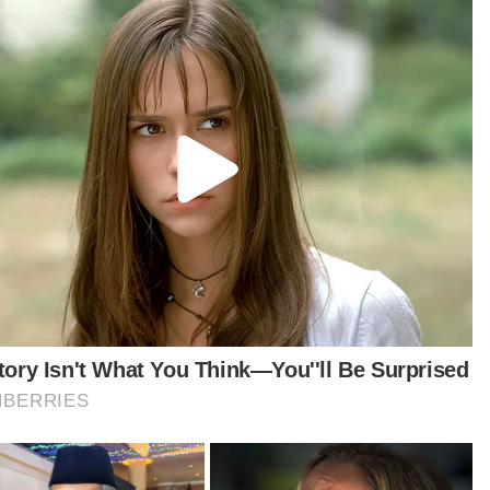
Pegawai Jabatan Kebajikan Masyarakat turut mendengar luahan
daripada Lomba susulan kejadian itu.
k keenam daripada sembilan beradik itu
kata, abangnya tinggal bersamanya selepas
ua-dua belah kakinya dipotong akibat
plikasi penyakit kencing manis dua tahun lalu.
anya, kaki kiri mangsa dipotong hingga ke paras
a, manakala kaki kanan dipotong di bawah lutut.
Berita Telus & Tulus menerusi