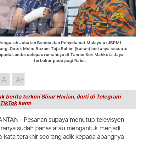
Pengarah Jabatan Bomba dan Penyelamat Malaysia (JBPM)
ang, Datuk Mohd Razam Taja Rahim (kanan) bertanya sesuatu
epada Lomba selepas rumahnya di Taman Seri Mahkota Jaya
terbakar pada pagi Rabu.
A
A
k berita terkini Sinar Harian, ikuti di
Telegram
TikTok
kami
NTAN - Pesanan supaya menutup televisyen
iranya sudah panas atau mengantuk menjadi
a-kata terakhir seorang adik kepada abangnya