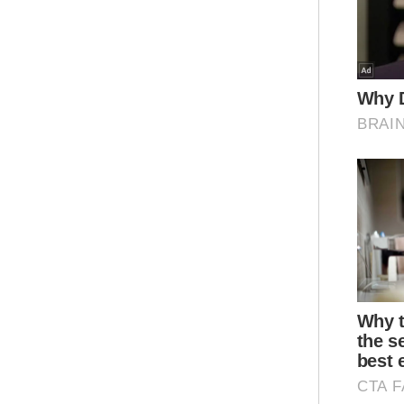
Lom
kel
kec
"Sa
(HT
seo
keb
Ar