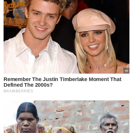
"Antara barang kes yang akan dilupuskan
ialah minuman keras, rokok, peralatan
hiburan serta VCD dan DVD.
"Semua barang kes berkenaan telah
mendapat perintah pelupusan daripada
Timbalan Pendakwa Raya mengikut Seksyen