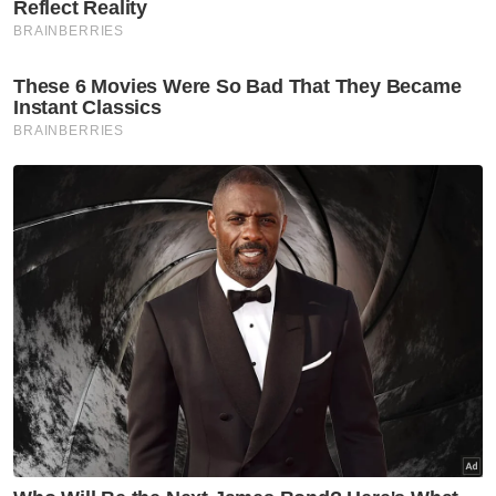
katanya.
Berita Telus & Tulus menerusi E-Mel setiap
hari!
Muat turun aplikasi Sinar Harian.
Klik di sini!