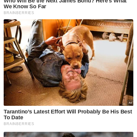
PDRM
Barang Kes
Lupus
Artikel Disyorkan
Utara
Pengusaha restoran rugi
RM2,000 diperdaya tempahan