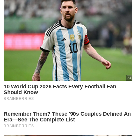
palsu guna nama RXZ Members
Utara
Empat kereta terbakar di
kawasan semak
Utara
Bukit Malut bukan 'port'
Rohingya - Penduduk
Utara
92 peratus penduduk Bukit
Malut miliki MyKad, bukan
penempatan Rohingya