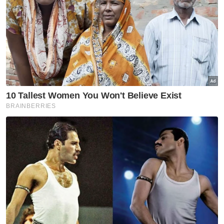
407(2) Kanun Prosedur Jenayah," ujarnya lagi.
Dennis Lim berkata, pelupusan barang kes
merupakan proses penting dalam
pengurusan penyiasatan bagi memastikan
stor simpanan barang kes sentiasa teratur
dan selamat.
Artikel Berkaitan:
Polis tumpaskan sindiket dadah, rampas syabu
RM1.35 juta di Kuching
69 kertas siasatan Op Daya disyor didakwa
Kertas siasatan kes ahli MPPWP minta wang
perlindungan sudah diserah kepada TPR
“Ia juga dapat mengelakkan risiko
penyalahgunaan barang kes selain
mengekalkan keyakinan masyarakat
terhadap polis.