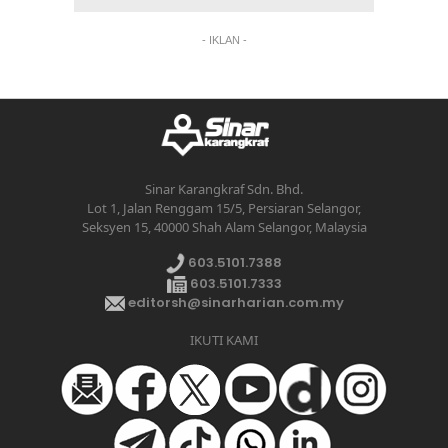
- IKLAN -
Sinar Karangkraf Sdn. Bhd.
Lot 1, Jalan Renggam 15/5, Persiaran Selangor,
Seksyen 15, 40000 Shah Alam Selangor, Malaysia
603.5101.7388
603.5101.7333
editorsh@sinarharian.com.my
IKUTI KAMI