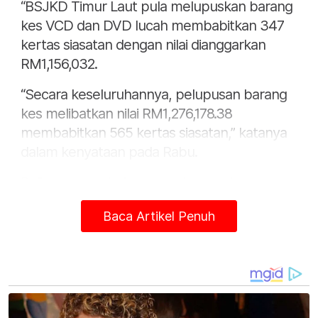
“BSJKD Timur Laut pula melupuskan barang
kes VCD dan DVD lucah membabitkan 347
kertas siasatan dengan nilai dianggarkan
RM1,156,032.
“Secara keseluruhannya, pelupusan barang
kes melibatkan nilai RM1,276,178.38
membabitkan 565 kertas siasatan,” katanya
dalam kenyataan pada Rabu.
Beliau menambah, semua barang kes yang
dilupuskan merupakan hasil rampasan
Baca Artikel Penuh
daripada pelbagai operasi membanteras
mesin perjudian, penjualan nombor ekor
haram, kegiatan maksiat dan noda, operasi
kontraban serta Op Ostrich.