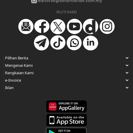
editorsh@sinarharian.com.my
IKUTI KAMI