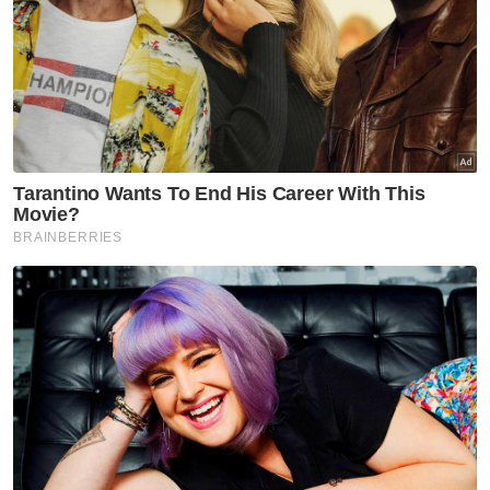
menyokong skim itu dengan membayar
yuran tahunan serta sumbangan menaik
taraf sistem keselamatan membabitkan
kutipan RM483,531 setakat 1 Mac lalu," ujar
beliau.
Berita Telus & Tulus menerusi E-Mel setiap
hari!