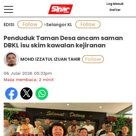
Log Masuk
Daftar
EDISI
>
Selangor KL
Penduduk Taman Desa ancam saman
DBKL isu skim kawalan kejiranan
MOHD IZZATUL IZUAN TAHIR
06 Julai 2026 05:33pm
Masa membaca:
2
minit