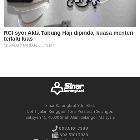
Sinar Karangkraf Sdn. Bhd.
Lot 1, Jalan Renggam 15/5, Persiaran Selangor,
Seksyen 15, 40000 Shah Alam Selangor, Malaysia
603.5101.7388
603.5101.7333