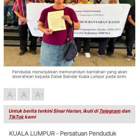
Penduduk menunjukkan memorandum bantahan yang akan
diserahkan kepada Datuk Bandar Kuala Lumpur pada Isnin.
A
A
A
Untuk berita terkini Sinar Harian, ikuti di
Telegram
dan
TikTok
kami
KUALA LUMPUR - Persatuan Penduduk