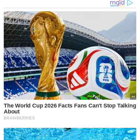
keselamatan susulan kemalangan maut
membabitkan seorang warga emas di Jalan
Desa Ria pada 2024.
Katanya, walaupun pihak persatuan sudah
memperoleh surat sokongan daripada Polis
Diraja Malaysia (PDRM) dan Jabatan Bomba
dan Penyelamat Malaysia (JBPM), DBKL
didakwa beberapa kali menukar pendirian
selain menangguhkan mesyuarat berkaitan
isu itu.
Beliau turut mendakwa terdapat lawatan
tapak oleh pegawai DBKL tanpa
memaklumkan kepada persatuan, selain
berlaku percanggahan maklumat
menyebabkan pemasangan bekalan elektrik
di Pos 4 tertangguh.