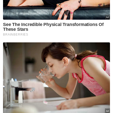
Muat turun aplikasi Sinar Harian.
Klik di sini!
DBKL
Palang Keselamatan
Persatuan Penduduk
Artikel Disyorkan