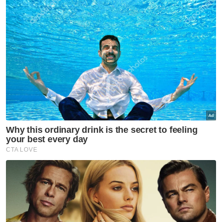
Menurutnya, skim kawalan kejiranan yang
menggunakan CCTV, RFID dan palang
automatik itu didakwa berjaya menurunkan
kadar jenayah di kawasan itu ke tahap hampir
sifar sejak diperkenalkan pada 2012.
Artikel Berkaitan:
Imigresen gempur Pasar Malam Taman Maluri, 200
PATI dicekup
Kabinet arah reformasi DBKL sebelum pinda Akta
190 - Hannah
27 bilik haram dikesan dibina atas bangunan
Bangunan, premis 'sarang burung' dalam radar -
JBPM
Isu pelarian Rohingya: PM arah KDN teliti dapatan
mesyuarat
"Sebanyak 81 peratus pemilik rumah