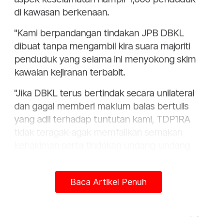
di kawasan berkenaan.
"Kami berpandangan tindakan JPB DBKL
dibuat tanpa mengambil kira suara majoriti
penduduk yang selama ini menyokong skim
kawalan kejiranan terbabit.
"Jika DBKL terus bertindak secara unilateral
dan gagal memberi maklum balas bertulis
yang adil terhadap tuntutan kami, TDP1RA
tidak teragak-agak memfailkan semakan
kehakiman serta tindakan undang-undang
bersesuaian," katanya dalam satu kenyataan
pada Isnin.
Baca Artikel Penuh
Frank berkata, kemelut itu bermula selepas
persatuan memohon pelarasan laluan