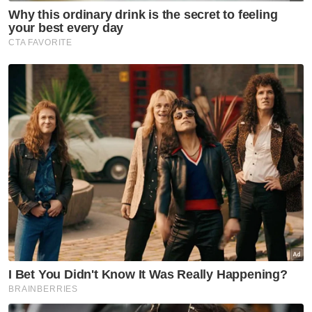
Selangor KL
Empat dekad menjinak ikan
Selangor KL
'Speaker tentukan status
kerusi DUN selepas semakan' -
Amirudin
Selangor KL
Peruntukan Sukma dedah
kepincangan pentadbiran
Kerajaan Madani - Pemuda Pas
Selangor
Selangor KL
Selepas 8 bulan percuma,
kutipan Plaza Tol Eco Grandeur
mula tengah malam ini