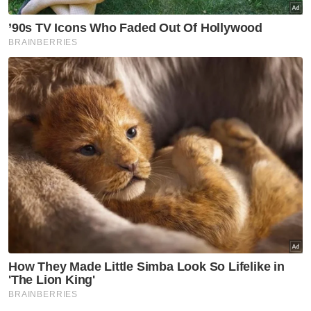
Beliau berkata, operasi SAR itu melibatkan
penggunaan bot kecil dan bot besar bagi
menyusuri kawasan sungai manakala
Jabatan Hidupan Liar turut membantu
menilai keadaan persekitaran sungai
termasuk kemungkinan kehadiran buaya dan
risiko lain yang boleh menjejaskan operasi.
Mayat katanya dihantar ke hospital untuk
bedah siasat.- Bernama