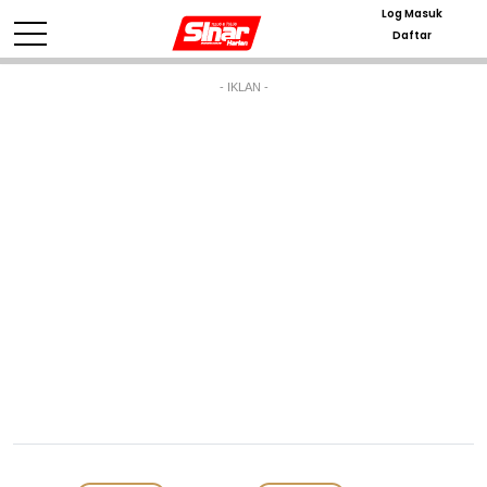
Log Masuk
Daftar
- IKLAN -