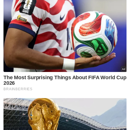
Operasi mencari dan menyelamat (SAR) kanak-kanak lelaki,
Putra Faris Suhaimi, 8, yang dikhuatiri lemas di Sungai
Ganggarak diteruskan hari ini. Foto Bernama
ARTIKEL BERKAITAN:
Usaha cari kanak-
kanak 8 tahun, Putra Faris diteruskan hari ini