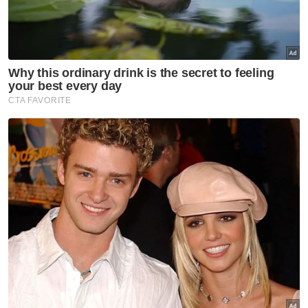
Bomba menerima panggilan kecemasan berhubung kejadian itu
pada 6.36 petang.
"Sebanyak 14 anggota Balai Bomba dan
Penyelamat Layangan digegaskan ke lokasi
kejadian bagi operasi SAR dengan dibantu
anggota polis, Pasukan Bomba Komuniti Atas
Air Tanjung Aru, Jabatan Hidupan Liar serta
penduduk setempat,” katanya kepada
Bernama.