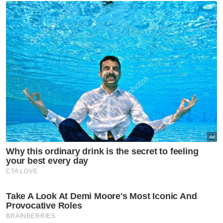
Berita Telus & Tulus menerusi E-Mel setiap
hari!
Muat turun aplikasi Sinar Harian.
Klik di sini!
Putra Faris Suhaimi