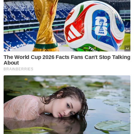
Budak lelaki lapan tahun dikhuatiri lemas
Artikel Berkaitan:
Kanak-kanak lelaki 11 tahun maut terjatuh dari
tingkat tujuh
Suspek tetak rakan ditemui meninggal dunia di
dapur rumah
Kanak-kanak lelaki ditemui rentung dalam bilik