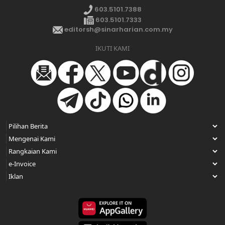
603.5101.7388
603.5101.7333
editorsh@sinarharian.com.my
IKUTI KAMI