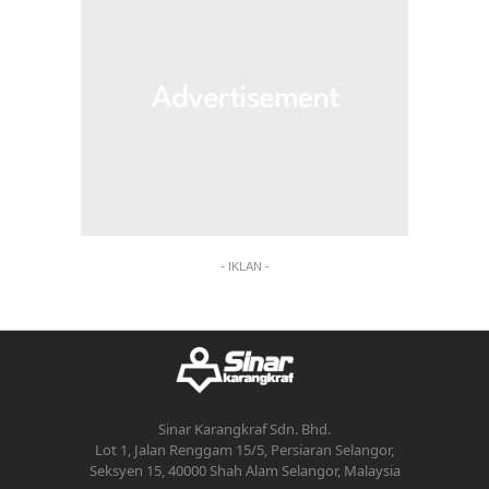
- IKLAN -
Sinar Karangkraf Sdn. Bhd.
Lot 1, Jalan Renggam 15/5, Persiaran Selangor,
Seksyen 15, 40000 Shah Alam Selangor, Malaysia