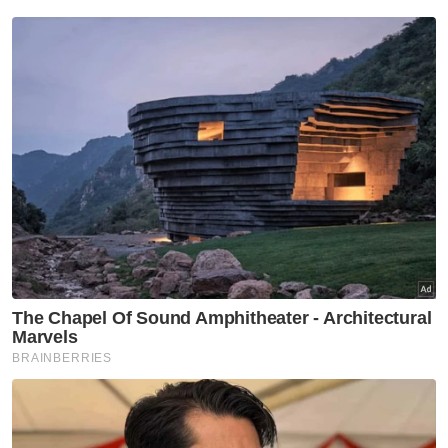
Kanak Kanak Lemas
Kanak Kanak Hilang
PDRM
Artikel Disyorkan
Semasa
Dua remaja ditahan, motosikal
guna nombor pendaftaran
palsu milik kereta BMW
Semasa
Seorang rakyat Malaysia maut,