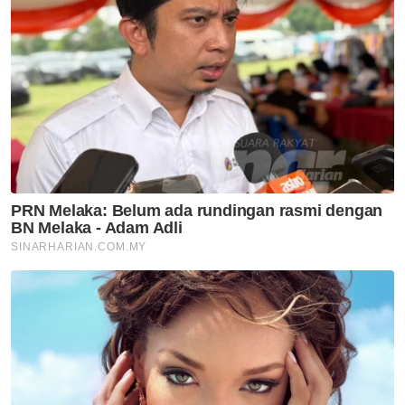
rakan parah kemalangan di
Yala
Semasa
PDRM nafi hantaran tular papar
visual, teks kaitkan pemangku
Timbalan Ketua Polis Negara
Semasa
Penyalahgunaan dadah babit
kanak-kanak usia 10 hingga 14
tahun amaran serius kepada
negara- Lee Lam Thye