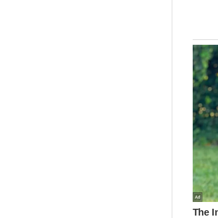
Men
sek
uta