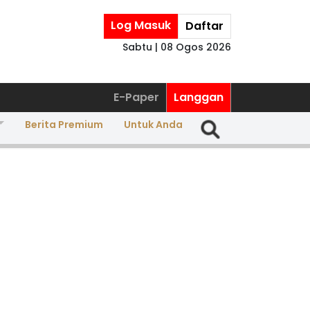
Log Masuk
Daftar
Sabtu | 08 Ogos 2026
E-Paper
Langgan
Berita Premium
Untuk Anda