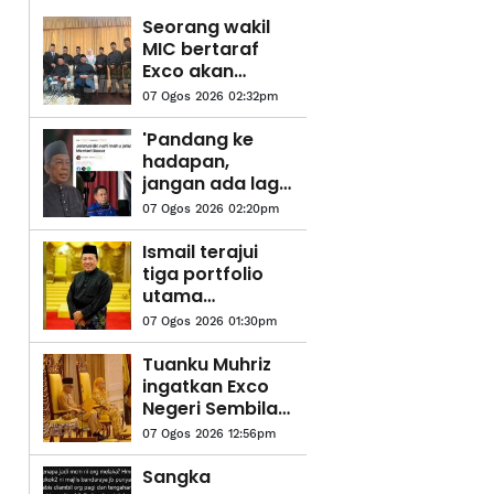
Seorang wakil
MIC bertaraf
Exco akan
ditempatkan di
07 Ogos 2026 02:32pm
pejabat MB
Negeri Sembilan
'Pandang ke
- Ismail
hadapan,
jangan ada lagi
fitnah, adu
07 Ogos 2026 02:20pm
domba-
Jalaluddin
Ismail terajui
tiga portfolio
utama
pentadbiran
07 Ogos 2026 01:30pm
Kerajaan Negeri
Sembilan
Tuanku Muhriz
ingatkan Exco
Negeri Sembilan
jujur, jangan
07 Ogos 2026 12:56pm
salah guna
kuasa
Sangka