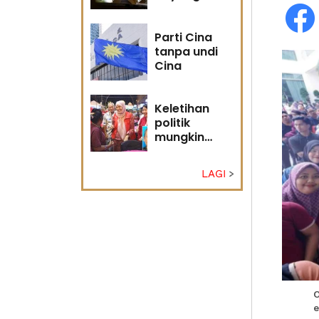
masa
hadapan
Parti Cina
tanpa undi
Cina
Keletihan
politik
mungkin
faktor Nurul
Izzah undur
LAGI
diri -
Penganalisis
politik
O
e