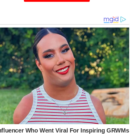
Tawaran gaji yang dipercayai bermula sekitar RM3,500 sebulan
menjadi antara faktor utama yang menarik kehadiran ramai pencari
kerja. Foto FB Datuk Shadan Othman
urutnya, tawaran gaji yang dipercayai bermula
itar RM3,500 sebulan menjadi antara faktor
ma yang menarik kehadiran ramai pencari kerja.