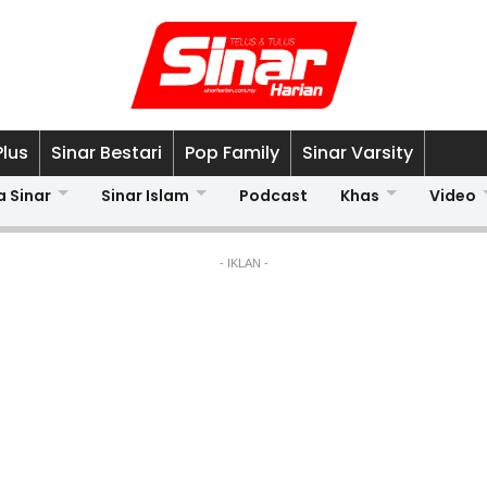
Plus
Sinar Bestari
Pop Family
Sinar Varsity
a Sinar
Sinar Islam
Podcast
Khas
Video
- IKLAN -