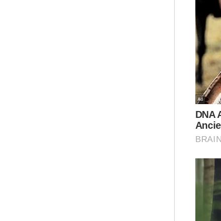
Sej
ses
per