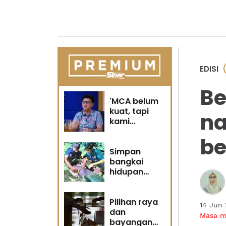
EDISI
Be
'MCA belum
kuat, tapi
na
kami
berubah' -
be
Sin Woon
Simpan
bangkai
hidupan
marin satu
kesalahan
Pilihan raya
14 Jun
dan
Masa 
bayangan