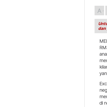
A
Untu
dan
MEL
RM3
ana
men
kil
yan
Exc
neg
men
di 