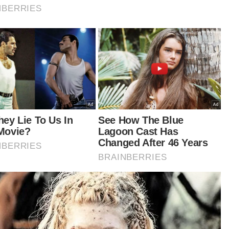
abila syarikat menawarkan peluang pekerjaan
g baik dengan gaji kompetitif, sudah tentu ia
n menarik kehadiran pencari kerja dalam jumlah
g ramai.
Ini sebenarnya menunjukkan ekonomi Mela
lam keadaan kukuh sehingga menjadi lubuk
destinasi pencarian kerja,” katanya