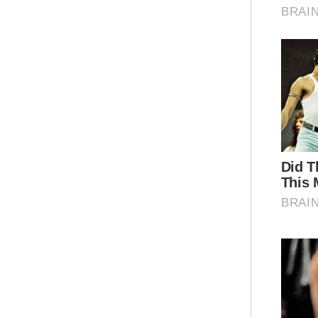
“Ap
yan
aka
yan
“
da