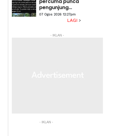
percuma punca
pengunjung
angkut pokok
07 Ogos 2026 12:27pm
hiasan MBJB
LAGI
- IKLAN -
- IKLAN -