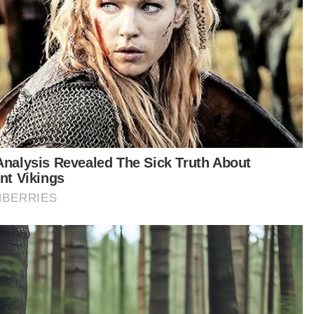
Artikel Berkaitan:
Rexy mahu gandingan baharu bukan sekadar cuba nasib, fokus
LA28
Anak muda usah putus asa hadapi ujian - Mufti
Paluan kompang satukan anak muda Klebang Sela
ak pagi Ahad, sebuah hotel yang menjadi lokasi
i temu duga syarikat berkenaan menarik
hatian orang ramai.