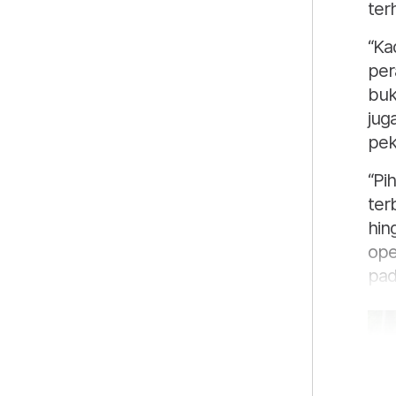
ter
“Ka
per
buk
jug
pek
“Pi
ter
hin
ope
pad