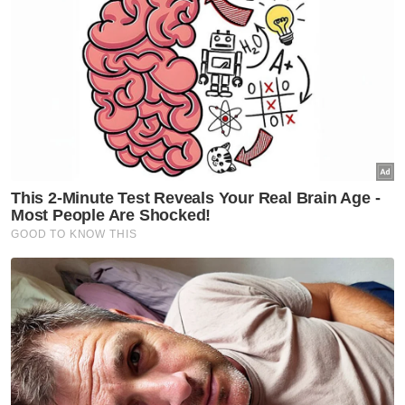
Zara Qairina, 13, ditemui tidak sedarkan diri di
bawah bangunan asrama di Papar pada 16
Julai lalu, sebelum disahkan meninggal dunia
keesokan harinya di Hospital Queen Elizabeth
di sini.
Ringkasan AI
Saksi ke-47 tidak menerima kenyataan
bertulis mengenai siasatan insiden Zara
Qairina, hanya maklumat lisan
Insiden menyebabkan Zara Qairina tidak
sedarkan diri sebelum meninggal, berlaku