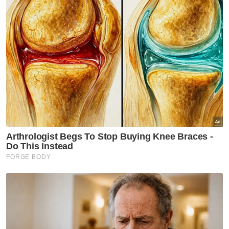
siasatan daripada polis Papar, Kota Kinabalu
dan Bukit Aman, kerana dari semasa ke
semasa pihak polis akan meminta senarai
nama pelajar yang perlu diselaraskan
bersama warden dan Unit Disiplin. Itulah
keadaannya ketika itu,” jelasnya.