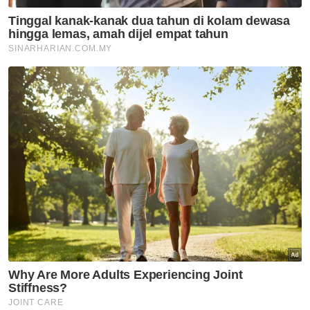
selepas bayar kompaun RM10
juta - AGC
Semasa
Juruterbang ditahan kes
seludup dadah di Indonesia
tidak kendali penerbangan -
MAG
Semasa
Juruterbang tidak bertugas
dua hari sebelum penahanan
seludup dadah di Indonesia -
MAG