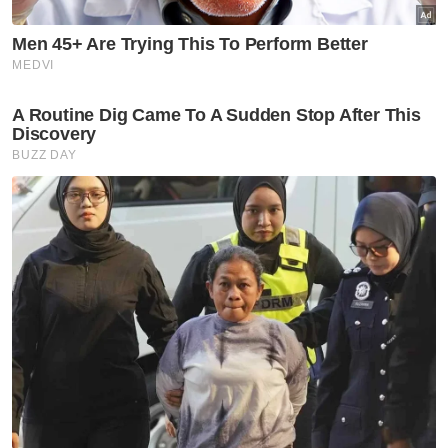
Pendidikan
Keselamatan
Artikel Disyorkan
Semasa
Tinggal kanak-kanak dua
tahun di kolam dewasa hingga
lemas, amah dijel empat tahun
Semasa
Kes Nicky Liow ditarik balik