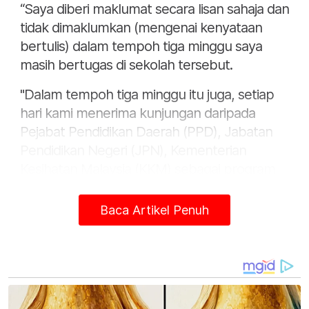
“Saya diberi maklumat secara lisan sahaja dan
tidak dimaklumkan (mengenai kenyataan
bertulis) dalam tempoh tiga minggu saya
masih bertugas di sekolah tersebut.
"Dalam tempoh tiga minggu itu juga, setiap
hari kami menerima kunjungan daripada
Pejabat Pendidikan Daerah (PPD), Jabatan
Pendidikan Negeri (JPN), Kementerian
Kesihatan Malaysia (KKM) sebagai program
intervensi terhadap insiden yang berlaku.
Baca Artikel Penuh
“Jadi, itulah kekangan yang saya hadapi
dalam memenuhi tanggungjawab untuk
meneruskan program. Dalam masa sama,
saya ambil tahu dan saya sendiri setiap hari
ke asrama untuk mengetahui perkembangan