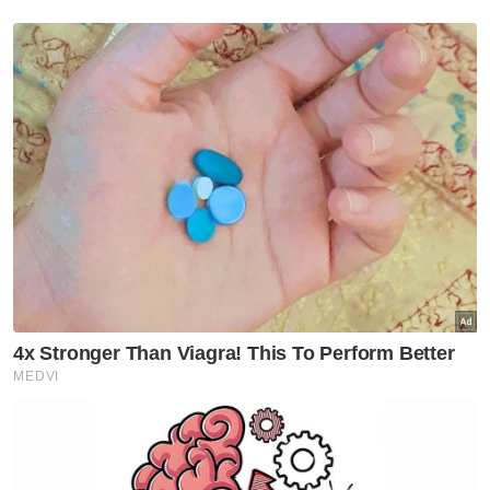
“Kami ada membuat kunjungan ke hospital
dan ke rumah ibu Zara. Sepanjang saya
berada di sekolah, daripada saya tidak ada
(pemakluman kepada ibu). Sebab pada
ketika itu siasatan masih berjalan,” jelasnya.
Berita Telus & Tulus menerusi E-Mel setiap
hari!