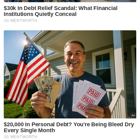
perkara ini,” katanya.
Dalam pada itu, Shaharoom turut
mendedahkan bahawa tiada pemakluman
diberikan kepada ibu Zara Qairina berhubung
hasil siasatan pihak sekolah, walaupun
mereka pernah bertemu sebanyak dua kali.