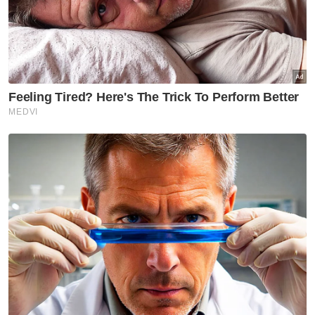
sehari sebelum ditemukan
Pengetua menghadapi kekangan
menyebabkan tidak dapat berkomunikasi
secara efektif dengan pihak
berkepentingan
Tiada pemakluman diberikan kepada ibu
bapa atau penjaga mengenai pengambilan
kenyataan bertulis pelajar
Shaharoom tidak memberitahu ibu Zara
Qairina mengenai siasatan sekolah
walaupun bertemu dua kali
Muat turun aplikasi Sinar Harian.
Klik di sini!
Undang Undang