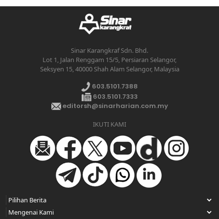
Sinar Karangkraf Sdn. Bhd.
Lot 1, Jalan Renggam 15/5, Persiaran Selangor,
Seksyen 15, 40000 Shah Alam Selangor, Malaysia
603.5101.7388
603.5101.7333
editorsh@sinarharian.com.my
IKUTI KAMI