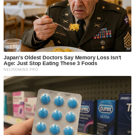
Beliau berkata demikian ketika disoal
Timbalan Pendakwa Raya merangkap
Pegawai Pengendali, Mohd Fairuz Johari,
semasa dipanggil semula untuk memberi
keterangan di Mahkamah Koroner di sini
pada Rabu.
Mohd Fairuz sebelum itu mempersoalkan
mengapa laporan siasatan pelajar secara
bertulis tidak diserahkan kepada saksi,
sebaliknya hanya laporan secara lisan yang
diterima.
Apabila ditanya lanjut mengenai borang
kenyataan bertulis oleh lima pelajar dan
sama ada perkara itu dimaklumkan kepada
ibu bapa atau penjaga termasuk ibu kepada