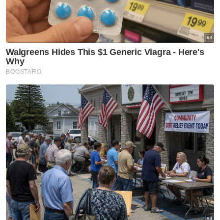
Zara Qairina, Shaharoom sekali lagi
menegaskan bahawa tiada pemakluman
dibuat kepadanya mengenai pengambilan
kenyataan bertulis tersebut.
Artikel Berkaitan:
Tabung #JusticeForZara diurus dengan telus, tiada
salah guna dana - Bayu Raudhah Sabah
Kes Zara Qairina: Enam laporan polis dibuat ibu bapa
remaja didakwa, saksi
Kes Zara Qairina: Dua guru dipanggil hari pertama
perbicaraan lima remaja
“Daripada saya sendiri, tidak ada
(pemakluman kepada ibu bapa). Mungkin
daripada Unit Disiplin, saya tidak pasti.
(Kepada ibu Zara) daripada saya sendiri, tidak
ada sebab saya tidak dimaklumkan tentang