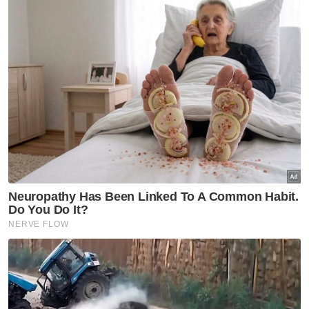
GLOBAL
Itali keluarkan amaran merah
gelombang haba bagi semua
27 bandar utama
GLOBAL
Nobita, Uzumaki dan Luffy
antara nama pilihan penduduk
Indonesia
GLOBAL
Trump naik angin stok senjata
AS hampir kehabisan
GLOBAL
Gelombang haba: Rakyat
Britain tidur di dapur, ambil
cuti