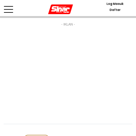
Log Masuk
Daftar
- IKLAN -