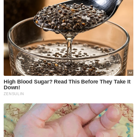
(Thailand).
Usaha ini juga menyasarkan penggunaan
ejaan yang konsisten dalam bahan
pendidikan, buku teks, media massa, dan
komunikasi rasmi agar rakyat dan pihak
antarabangsa dapat mengikuti rujukan yang
tepat.