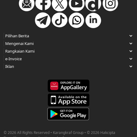
© 2026 All Rights Reserved • Karangkraf Group • © 2026 Hakcipta