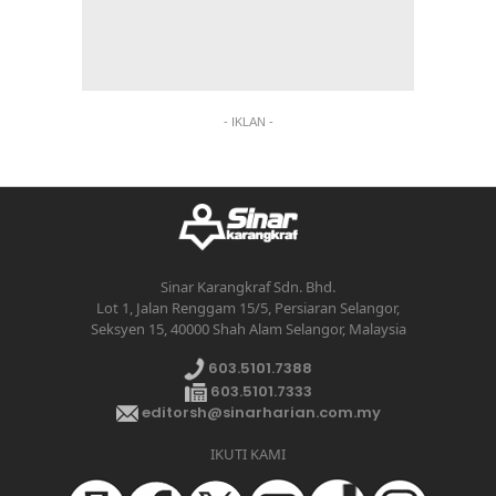
- IKLAN -
Sinar Karangkraf Sdn. Bhd.
Lot 1, Jalan Renggam 15/5, Persiaran Selangor,
Seksyen 15, 40000 Shah Alam Selangor, Malaysia
603.5101.7388
603.5101.7333
editorsh@sinarharian.com.my
IKUTI KAMI