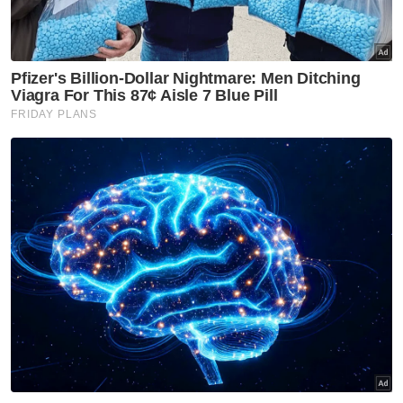
menyeragamkan ejaan rasmi nama negara
untuk standardisasi di dokumen rasmi dan
komunikasi antarabangsa
Inisiatif ini berasaskan kepada dokumen
yang didaftarkan ke UNGEGN pada 2025
untuk mengemas kini eksonim sesuai
dengan senarai rasmi UNGEGN 2021
BIG bersama Badan Pengembangan dan
Pembinaan Bahasa dan pakar linguistik
Universiti Indonesia bertujuan
menyeragamkan penggunaan nama
negara di platform rasmi
Tujuan utama adalah memastikan
penulisan nama negara yang tepat dan
konsisten di semua konteks rasmi dan
pendidikan
Sepuluh negara mengalami perubahan
ejaan rasmi termasuk Tanjung Hijau, Jibuti,