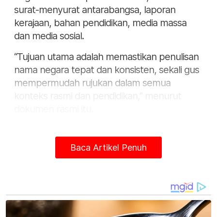
surat-menyurat antarabangsa, laporan
kerajaan, bahan pendidikan, media massa
dan media sosial.
“Tujuan utama adalah memastikan penulisan
nama negara tepat dan konsisten, sekali gus
mempermudah rujukan dalam semua
konteks rasmi dan pendidikan,” menurut
dokumen rasmi itu.
Sepuluh negara yang mengalami perubahan
ejaan rasmi adalah: Tanjung Hijau (Cabo
Baca Artikel Penuh
Verde), Jibuti (Djibouti), Kirgistan
(Kyrgyzstan), Liktenstin (Liechtenstein),
Paraguai (Paraguay), Slowakia (Slovakia),
Slowenia (Slovenia), Seisel (Seychelles),
SieraLioni (Sierra Leone) dan Tailan