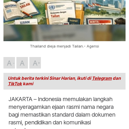
Thailand dieja menjadi Tailan.- Agensi
A
A
A
Untuk berita terkini Sinar Harian, ikuti di
Telegram
dan
TikTok
kami
JAKARTA – Indonesia memulakan langkah
menyeragamkan ejaan rasmi nama negara
bagi memastikan standard dalam dokumen
rasmi, pendidikan dan komunikasi