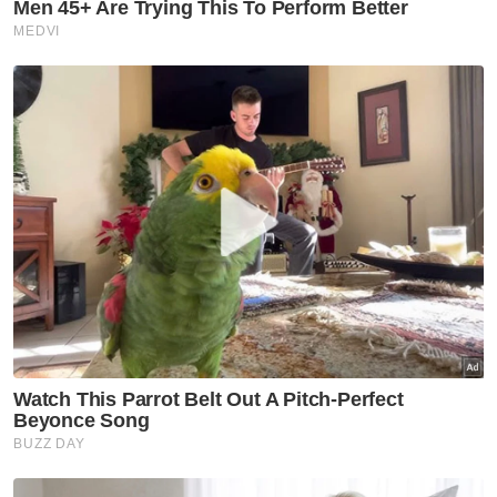
dan Tailan
Muat turun aplikasi Sinar Harian.
Klik di sini!
Global
Thailand
Indonesia
Artikel Disyorkan