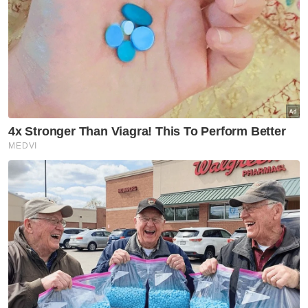
Langkah Indonesia ini menonjolkan keperluan
untuk memperkemas bahasa rasmi negara
dan menunjukkan komitmen negara
terhadap ketepatan linguistik di peringkat
global.- Agensi
Artikel Berkaitan:
Cadangan tukar nama Jalan Pantai Bersih masih
dalam penelitian
Penyedia platform media sosial disaran laksana
proses eKYC guna dokumen rasmi kerajaan - Fahmi
Khairul Idham harumkan nama negara
Ringkasan AI
Indonesia memulakan usaha