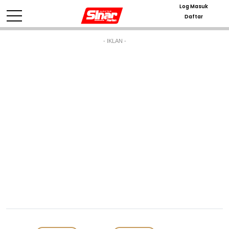
Log Masuk
Daftar
- IKLAN -