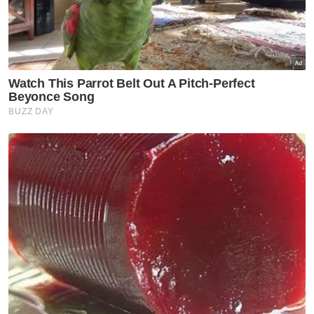
'Perkahwinan politik ada
tempoh' - Amirudin
Politik
Exco Negeri Sembilan:
Spekulasi terjawab, tiada wakil
PH atau Bersatu - Ahmad
Maslan
Politik
'Alasan cuti Nurul Izzah
diterima, dia masih aktif dalam
parti' - Anwar