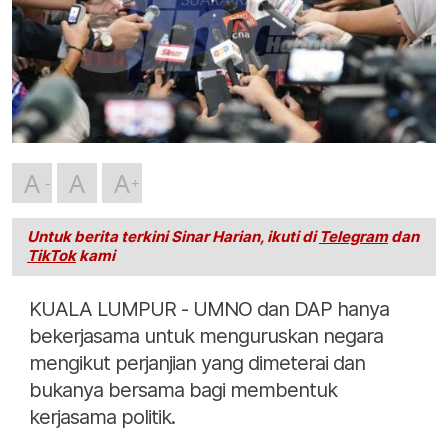
A
A
A
Untuk berita terkini Sinar Harian, ikuti di
Telegram
dan
TikTok
kami
KUALA LUMPUR - UMNO dan DAP hanya
bekerjasama untuk menguruskan negara
mengikut perjanjian yang dimeterai dan
bukanya bersama bagi membentuk
kerjasama politik.