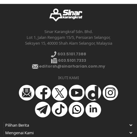
Sinar Karangkraf Sdn. Bhd.
Lot 1, Jalan Renggam 15/5, Persiaran Selangor,
Seksyen 15, 40000 Shah Alam Selangor, Malaysia
603.5101.7388
603.5101.7333
editorsh@sinarharian.com.my
IKUTI KAMI