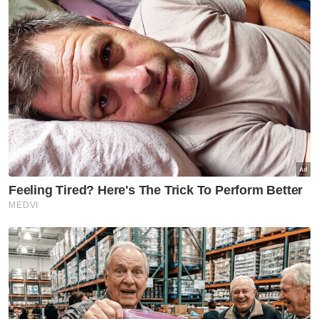
Dalam pada itu, Mohamad menegaskan
semula sebab UMNO/BN bersetuju
membentuk kerajaan bersama PH adalah
demi kesejahteraan Malaysia kerana negara
perlu diuruskan.
"Membiarkan negara tanpa berkerajaan
adalah suatu perkara yang amat tidak baik
kerana rakyat akan menerima akibat dan
seterusnya menderita.
"Jadi, kita berada dalam kerajaan ada
perjanjian. Kita bukan 'serah tengkuk', ada red
line (garis merah) yang kita letak.
Artikel Berkaitan: