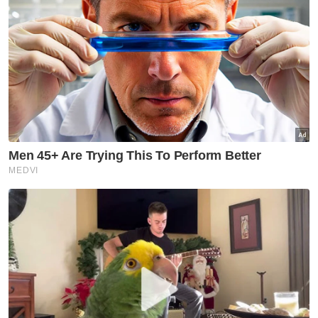
DAP
PAU 2025
Politik
Artikel Disyorkan
Politik
‘Kecewa dengan Nurul Izzah, ini
bukan jawatan main-main’ -
Rodziah
Politik