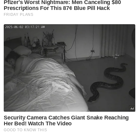
Berita Telus & Tulus menerusi E-Mel setiap
hari!
Ringkasan AI
UMNO dan DAP bekerjasama mengurus
negara berdasarkan perjanjian selepas
PRU
Kerjasama ini bukan membentuk