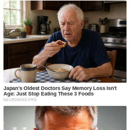
hubungan politik antara kedua-dua parti
Mohamad Hasan menyatakan tujuan
kerjasama adalah untuk mengelakkan
negara dari keadaan tanpa pemerintahan
Penekanan pada perjanjian dengan garis
merah yang ditetapkan bagi menguruskan
negara bagi kesejahteraan Malaysia
Walaupun bersama dalam kerajaan,
UMNO tidak menganggap kerjasama ini
sebagai penyerahan total kepada DAP
Muat turun aplikasi Sinar Harian.
Klik di sini!
UMNO