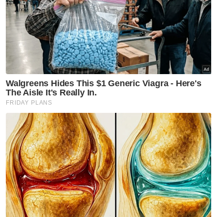
Sokongan UMNO terhadap Kerajaan Perpaduan
kekal - Ahmad Zahid
UMNO cadang wujudkan Akta Perlindungan Guru
Malaysia
'Jangan pura-pura setuju di hadapan, tapi tak puas
hati di belakang'
Rumah Bangsa perlu jadi kenyataan sebelum PRU16 -
Johari Ghani
[VIDEO] 'UMNO masih dalam sindrom penafian' -
Akmal Saleh
PRU16: UMNO belum putuskan kerjasama dengan PH
"Itu sebabnya saya mengingatkan semua, jika
ramai orang terlupa terutama rakan-rakan
kita, saya sebut dalam ucapan perasmian
(Perhimpunan Agung) Pemuda, Wanita dan
Puteri bahawa walaupun berada dalam
Kabinet yang sama, 'don't take us for