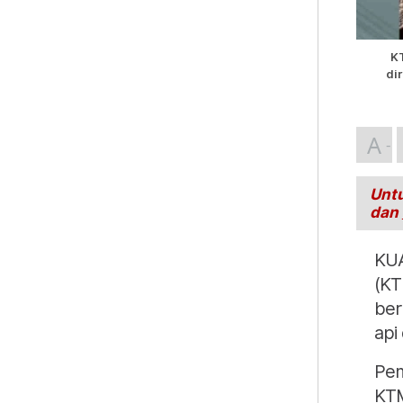
K
di
A
Untu
dan
KUA
(KT
ber
api
Pem
KTM