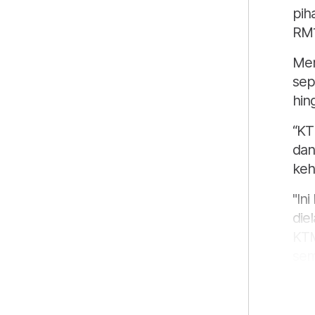
pih
RM1
Men
sep
hin
“KT
dan
keh
"In
die
KTM
sem
pad
Had