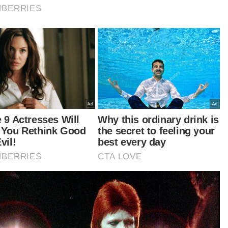
elamatan, sesi libat urus bersama penternak
 ketua kampung.
anya, selain itu pengedaran risalah di surau dan
jid juga turut dilakukan bagi mengingatkan
ilik ternakan agar lebih bertanggungjawab.
rjasama semua pihak amat penting bagi
gelakkan kerugian berterusan serta
astikan keselamatan operasi kereta api dan
gguna sentiasa terjamin,” katanya.
tikel Berkaitan:
Janji untung tiga jam, suri rumah rugi hampir
RM100,000
Polis Pahang tumpaskan sindiket 'Fly By Night', rampas
barangan lebih RM100,000
Penunggang basikal maut terjatuh ke landasan kereta
api