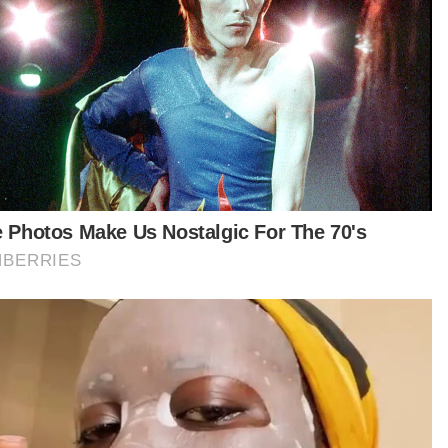
Ringkasan AI
Keretapi Tanah Melayu Berhad (KTMB)
menghadapi masalah haiwan ternakan
berkeliaran di landasan kereta api hampir
setiap minggu
Insiden ini menyebabkan kerugian lebih
RM100,000 setiap tahun kepada KTMB
Pelanggaran haiwan ternakan ini kerap
berlaku di sepanjang landasan dari Gemas,
Negeri Sembilan hingga Tumpat, Kelantan
KTMB dan penternak sama-sama
menanggung kerugian akibat insiden ini
KTMB telah melaksanakan kempen
kesedaran dan kerjasama dengan komuniti
lokal untuk mengurangkan insiden ini