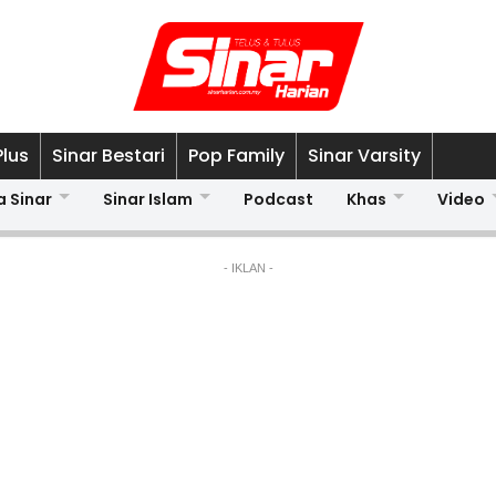
Plus
Sinar Bestari
Pop Family
Sinar Varsity
a Sinar
Sinar Islam
Podcast
Khas
Video
- IKLAN -