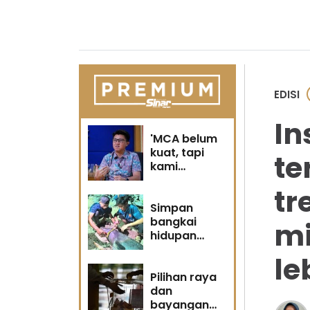
EDISI
In
'MCA belum
kuat, tapi
te
kami
berubah' -
tr
Sin Woon
Simpan
bangkai
mi
hidupan
marin satu
le
kesalahan
Pilihan raya
dan
bayangan