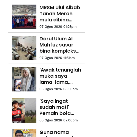
MRSM Ulul Albab
Tanah Merah
mula dibina
suku pertama
07 Ogos 2026 01:25pm
tahun depan
Darul Ulum Al
Mahfuz sasar
bina kompleks
tahfiz baharu
07 Ogos 2026 11:51am
'Awak tenunglah
muka saya
lama-lama,
nanti saya dah
05 Ogos 2026 08:30pm
tiada sudah
tidak boleh
'Saya ingat
tengok'
sudah mati' -
Pemain bola
sepak kongsi
05 Ogos 2026 07:06pm
detik cemas
dipanah petir
Guna nama