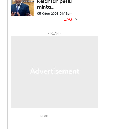
Kelantan perlu
minta
kebenaran
05 Ogos 2026 01:45pm
kerajaan negeri
LAGI
- Exco
- IKLAN -
- IKLAN -