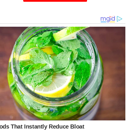
khidmatan ETS dan Antarabandar KTMB, Mohd
ar Abu Bakar dan Pengurus Wilayah Timur,
ri Abu Bakar.
bahnya, KTMB telah melaksanakan pelbagai
gkah termasuk kempen kesedaran