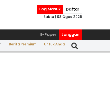
Log Masuk
Daftar
Sabtu | 08 Ogos 2026
E-Paper
Langgan
Berita Premium
Untuk Anda