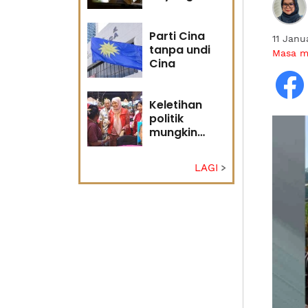
masa
hadapan
Parti Cina
11 Janu
tanpa undi
Masa 
Cina
Keletihan
politik
mungkin
faktor Nurul
Izzah undur
LAGI
diri -
Penganalisis
politik