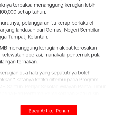
aknya terpaksa menanggung kerugian lebih
00,000 setiap tahun.
urutnya, pelanggaran itu kerap berlaku di
anjang landasan dari Gemas, Negeri Sembilan
gga Tumpat, Kelantan.
MB menanggung kerugian akibat kerosakan
 kelewatan operasi, manakala penternak pula
ilangan ternakan.
i kerugian dua hala yang sepatutnya boleh
lakkan,” katanya ketika ditemui pada Program
B Santuni Pelajar Sekolah Wilayah Pantai Timur
pena Hari Pertama Persekolahan 2026 di sini
a Ahad.
Baca Artikel Penuh
ir sama, Pemangku Pengurus Besar