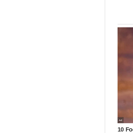
Per
Azh
Bas
Tam
lan