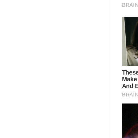
kes
dan
Kat
mas
pem
“Ke
men
mem
pen
Ar