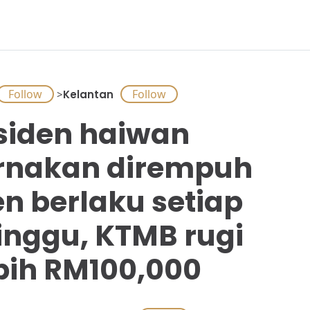
>
Kelantan
siden haiwan
rnakan dirempuh
en berlaku setiap
nggu, KTMB rugi
bih RM100,000