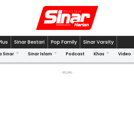
Plus
Sinar Bestari
Pop Family
Sinar Varsity
a Sinar
Sinar Islam
Podcast
Khas
Video
- IKLAN -