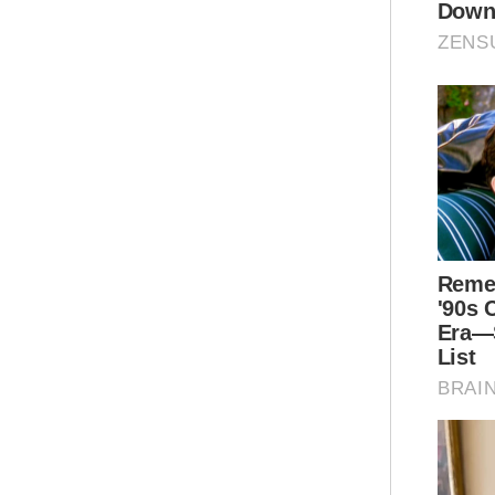
Sem
cem
seb
dila
“Sa
san
ber
Ar