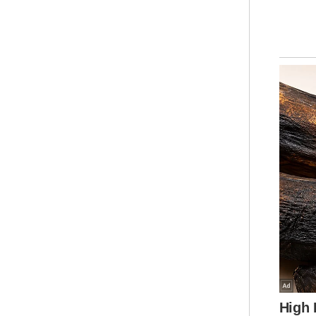
pem
kep
“Ch
men
gem
kek