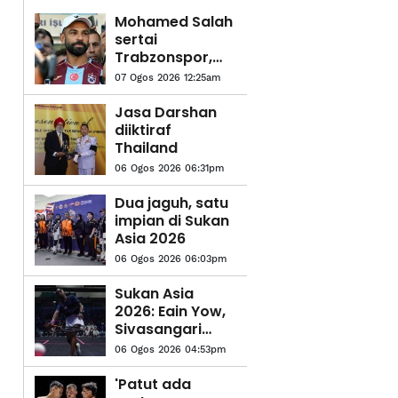
Mohamed Salah
sertai
Trabzonspor,
terima €17 juta
07 Ogos 2026 12:25am
semusim
Jasa Darshan
diiktiraf
Thailand
06 Ogos 2026 06:31pm
Dua jaguh, satu
impian di Sukan
Asia 2026
06 Ogos 2026 06:03pm
Sukan Asia
2026: Eain Yow,
Sivasangari
galas misi besar
06 Ogos 2026 04:53pm
buru tiket ke
LA28
'Patut ada