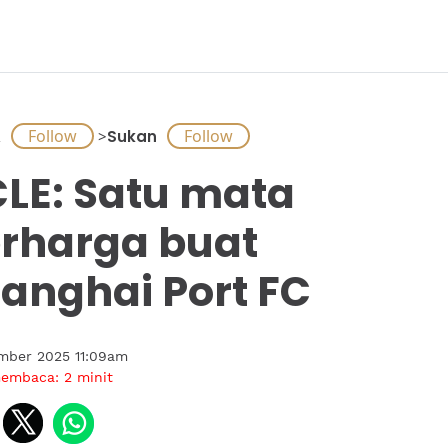
A
>
Sukan
LE: Satu mata
rharga buat
anghai Port FC
ember 2025 11:09am
membaca:
2
minit