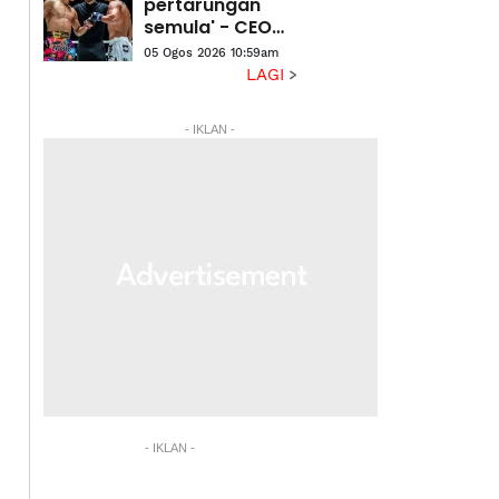
pertarungan
semula' - CEO
ONE
05 Ogos 2026 10:59am
Championship
LAGI
- IKLAN -
- IKLAN -