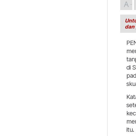
A
Untu
dan
PEN
men
tan
di 
pad
sku
Kat
set
kec
men
itu.