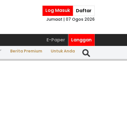
Log Masuk
Daftar
Jumaat | 07 Ogos 2026
E-Paper
Langgan
Berita Premium
Untuk Anda