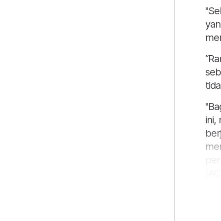
"Se
yan
mem
“Ra
seb
tid
"Ba
ini
ber
mer
per
(AC
Dal
pen