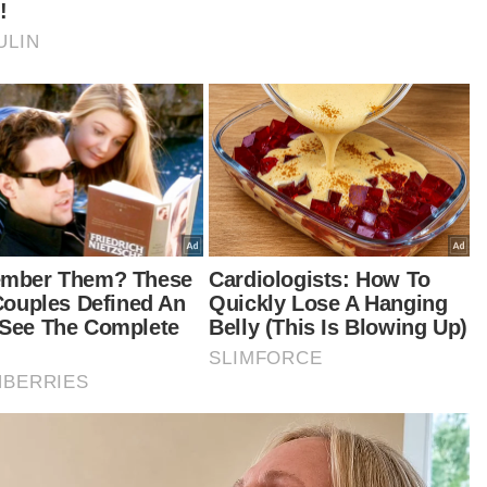
entara itu Chen Wei menjelaskan, aksi
erlangnya bukan hasil keyakinan semata-mata,
aliknya terhasil daripada latihan intensif yang
lui setiap hari.
ya berterima kasih kepada jurulatih. Latihan kami
gat tinggi intensitinya dan ia membantu kami
main pada tahap terbaik," katanya.
tikel Berkaitan:
ACLE: Munoz bangga aksi mantap JDT
ACLE: JDT terlepas tiga mata berharga
ACLE: Munoz tuntut karakter positif JDT
ACLE: Shanghai Port FC optimis raih tiga mata
Ringkasan AI