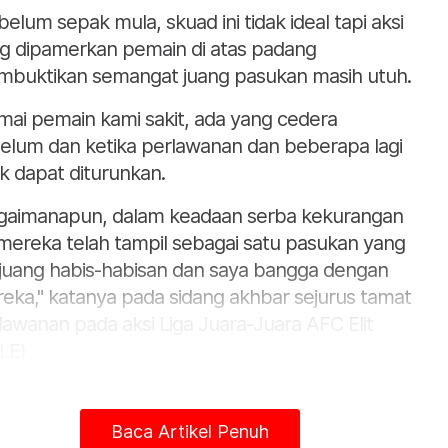
belum sepak mula, skuad ini tidak ideal tapi aksi
g dipamerkan pemain di atas padang
buktikan semangat juang pasukan masih utuh.
mai pemain kami sakit, ada yang cedera
elum dan ketika perlawanan dan beberapa lagi
ak dapat diturunkan.
gaimanapun, dalam keadaan serba kekurangan
, mereka telah tampil sebagai satu pasukan yang
juang habis-habisan dan saya bangga dengan
eka," katanya pada sidang akhbar sejurus tamat
lawanan pada aksi Liga Juara-Juara AFC Elit
LE)
am pada itu Muscat berkata, pengumuman
jaga gol pasukannya iaitu Chen Wei sebagai
Baca Artikel Penuh