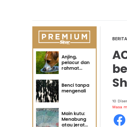
BERIT
AC
Anjing,
pelacur dan
be
rahmat
Tuhan
Sh
Benci tanpa
mengenali
10 Dis
Masa 
Main kutu:
Menabung
atau jerat