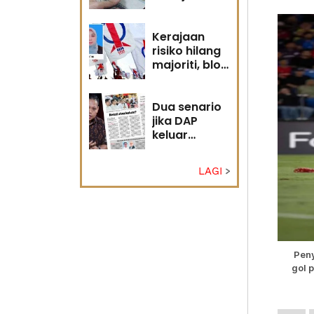
diri?
Kerajaan
risiko hilang
majoriti, blok
politik perlu
runding
semula
Dua senario
jika DAP
keluar
kerajaan
LAGI
Peny
gol 