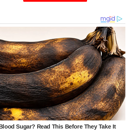
ain terbaik perlawanan memberi kelegaan
ada dirinya.
en Wei beraksi cemerlang. JDT memang
cipta lebih banyak peluang, tetapi saya tetap
bira dengan cara kami menutup ruang dan
al fokus hingga tamat permainan,” katanya.