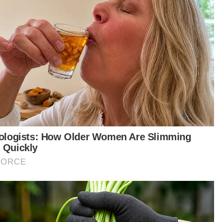
Muscat menyatakan satu mata yang diraih
hasil seri tanpa gol dengan JDT memiliki nilai
besar
Pasukan Shanghai Port FC bergelut dengan
isu kecederaan dan masalah kesihatan
pemain
Aksi pemain dipuji kerana mempamerkan
semangat juang walaupun dalam keadaan
tidak ideal
Penjaga gol dianugerahkan pemain terbaik
perlawanan menambah kelegaan Muscat
Chen Wei mengakui aksi cemerlangnya
berkat latihan intensif harian
t turun aplikasi Sinar Harian.
Klik di sini!
Jawab soalan kaji selidik dan
×