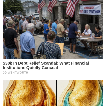
Melendo Oscar gagal sekadar melintas di
depan gawang sebelum keluar.
JDT hampir menjaringkan gol pada minit ke-
32, namun rembatan deras Nacho Méndez
berjaya ditepis keluar Chen Wei sebelum dia
sekali lagi melayangkan badan bagi menepis
percubaan Bergson seminit berselang.
Hasil satu serangan balas, penyerang The
Red Eagle, Gabriel Souza berjaya melepasi
kawalan benteng pertahanan skuad Harimau
Selatan itu dengan larian pantas, namun
percubaannya berjaya diselamatkan Ahmad
Syihan Hazmi.
Artikel Berkaitan:
ACLE: Satu mata berharga buat Shanghai Port FC