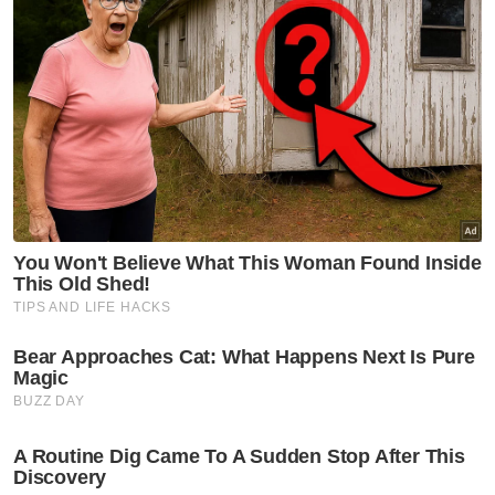
JDT dibarisi pemain Ahmad Syihan Hazmi,
Antonio Glauder, Jonathan Silva, Oscar
Arribas, Raul Parra, Eddy Israfilov (kapten),
Afiq Fazail (Shane Lowry) Natxo Insa (Teto
Martin), Nacho Mendez (Manjel Hidalgo)
Jairo Da Silva dan Bergson Da Silva (Celso)
Shanghai Port FC pula diwakili Chen Wei,
Wang Shenchao (kapten), Zhang Linpen,
Mateus Vital, (Yang ShiYuan), Wei Zhen, Li
Shenglong (Lyu Wenjun), Melendo Oscar,
Mateus Jussa, Jojo Alexander, Gabriel De
Souza dan Li Shuai.
Ringkasan AI
SKUAD JDT gagal meraih mata berharga