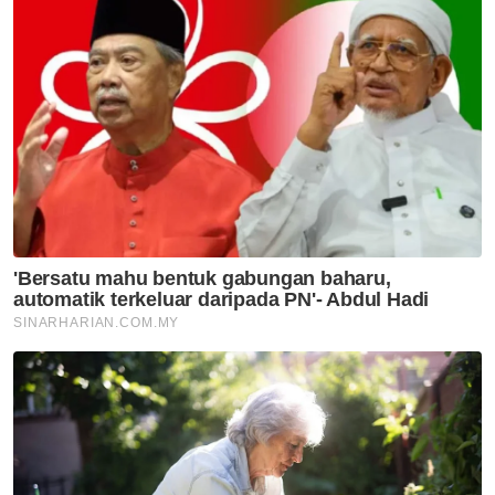
ACLE 2025
JDT
Terlepas Tiga Mata
Artikel Disyorkan
SUKAN
Glasgow 2026: Izzat Shameer
raih perak, cipta sejarah