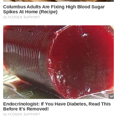
asakan demi asakan berbahaya ke pintu gol
lawan.
Berita Telus & Tulus menerusi E-Mel setiap
hari!
Namun, asakan tersebut dilihat gagal
menepati sasaran selain berjaya dikekang
benteng pelawat.