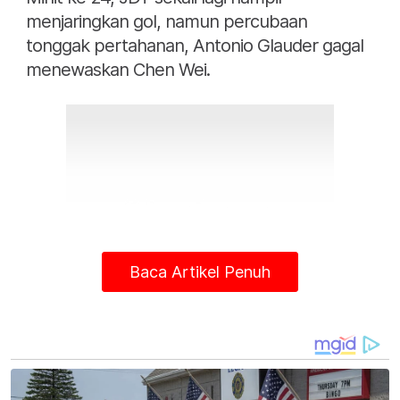
menjaringkan gol, namun percubaan
tonggak pertahanan, Antonio Glauder gagal
menewaskan Chen Wei.
Baca Artikel Penuh
Pelawat yang sesekali mengasak nyaris
mengejutkan tuan rumah apabila percubaan