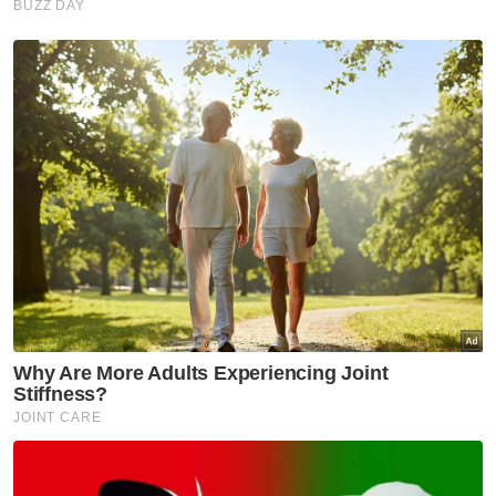
apabila seri tanpa gol dengan Shanghai
Port FC dalam Liga Juara-Juara AFC
JDT aktif memulakan serangan, namun
percubaan daripada Bergson Da Silva dan
Jairo Da Silva gagal membuahkan gol
Percubaan Nacho Mendez dan Antonio
Glauder juga tidak berhasil menjaringkan
gol bagi JDT
Penjaga gol Shanghai Port, Chen Wei
berjaya menyelamatkan pelbagai
percubaan jaringan daripada pemain JDT
Kedudukan kekal seri tanpa jaringan
hingga wisel penamat walaupun JDT terus
menyerang di babak kedua
Muat turun aplikasi Sinar Harian.
Klik di sini!