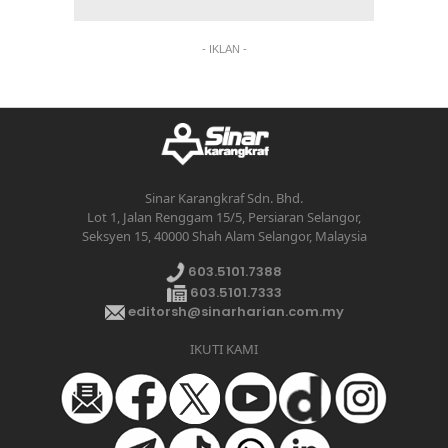
- IKLAN -
Sinar Karangkraf Sdn. Bhd.
Lot 1, Jalan Renggam 15/5, Persiaran Selangor,
Seksyen 15, 40000 Shah Alam Selangor, Malaysia
603.5101.7388
603.5101.7333
editorsh@sinarharian.com.my
IKUTI KAMI