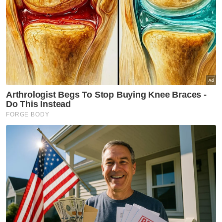
ACLE: Shanghai Port FC optimis raih tiga mata
KRW, Seoul Phoenix terikat tanpa jaringan
Kesebelasan JDT ketika berdepan Shanghai Port FC pada aksi
Liga ACLE di Stadium Sultan Ibrahim, Iskandar Puteri pada
Selasa. - Foto Johor Southern Tigers