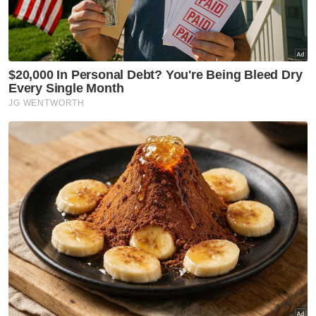
Tiada tambahan jaringan berjaya dihasilkan
pada penghujung babak pertama, sekali gus
menyaksikan kedua-dua pasukan terikat
tanpa jaringan menuju bilik persalinan.
Babak kedua menyaksikan JDT meneruskan