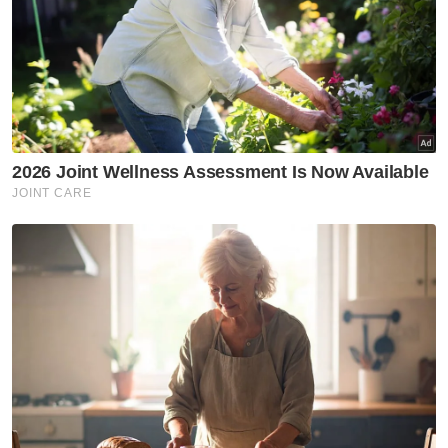
baharu boling padang negara
SUKAN
Kena ada darah baru semak
VAR?
SUKAN
Ecuador kejutkan Jerman,
sahkan tempat ke pusingan
kalah mati Piala Dunia
SUKAN
Tiket FURY Championship Vol.
II laku keras