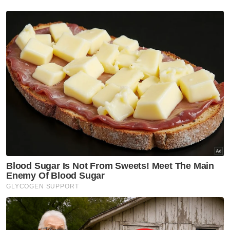
Skuad Harimau Selatan itu hampir
memecahkan kebuntuan pada minit ke-56,
namun rembatan Bergson berjaya
diselamatkan Chen Wei.
Minit ke-62 menyaksikan percubaan Jairo
pula terkena tiang sebelum melantun keluar.
Minit ke-73 menyaksikan JDT hampir
membuka jaringan, namun percubaan Nacho
Mendez dilihat gagal merobek gawang
pelawat walaupun Chen Wei telah tertewas.
Penghujung perlawanan menyaksikan
kedua-dua pasukan terus buntu untuk
meledak jaringan dan menyaksikan
kedudukan kekal hingga ke wisel penamat.