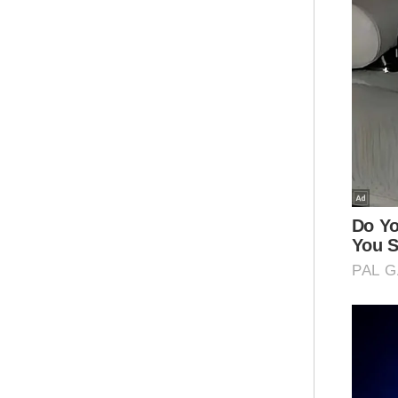
Lee
ter
pada