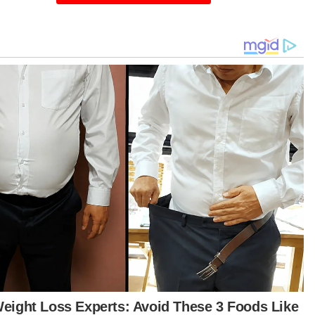
iau berkata, Kementerian Kewangan (MOF)
gambil tindakan pantas susulan beberapa
an gangguan sistem pada hari pertama dan
ua selepas bantuan sekali bayar sebanyak
00 dikreditkan dalam MyKad mulai 31 Ogos.