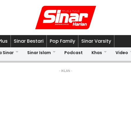
Plus
Sinar Bestari
Pop Family
Sinar Varsity
a Sinar
Sinar Islam
Podcast
Khas
Video
- IKLAN -