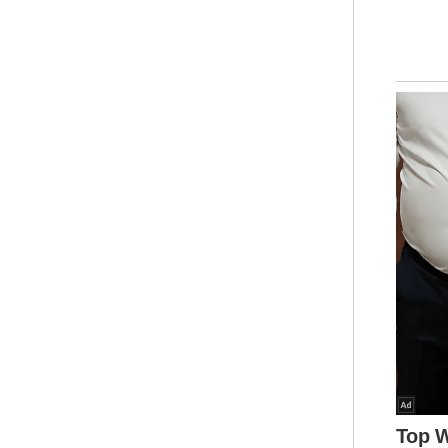
Bel
men
adu
ked
RM1