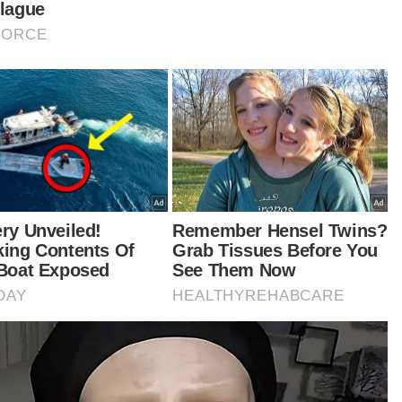
ya rasa kerana terlalu ramai yang cuba
ebus bantuan itu serentak, menyebabkan
tem tergendala pada hari pertama dan kedua.
arang rakyat tidak perlu lagi risau untuk
buat pembelian menggunakan SARA,”
anya.
entara itu, penerima SARA, Amutha
vachee, 50, menyatakan rasa lega atas
ancaran proses penebusan bantuan tersebut.
ya boleh jimat duit dan guna RM100 ini untuk beli
ang keperluan rumah, proses pembayaran pun
at dan mudah, mereka cuma minta kad
genalan untuk imbas dan terus boleh buat
bayaran,” kata guru tadika itu.
tikel Berkaitan: