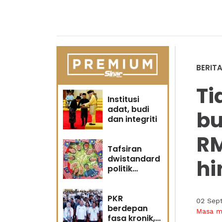
BERIT
Ti
Institusi
adat, budi
bu
dan integriti
RM
Tafsiran
dwistandard
hi
politik
identiti
PKR
02 Sep
berdepan
Masa 
fasa kronik,