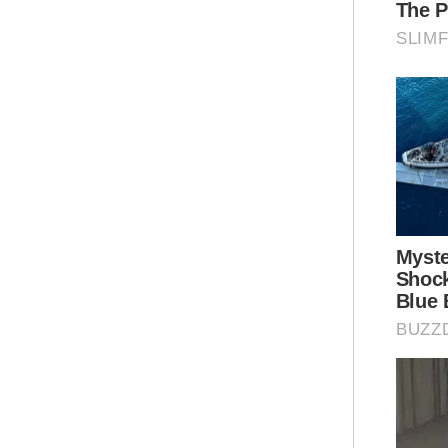
"Sa
men
sis
Sek
mem
kat
Sem
Kee
kel
"Sa
bar
cep
pen
pem
Ar