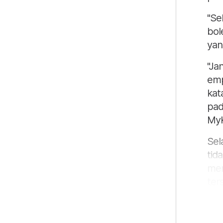
"Se
bol
yan
"Ja
emp
kat
pad
MyKa
Sel
tid
men
ter
sta
per