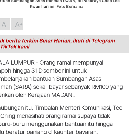
ntuan Sumbangan Asas Rahmah (SARA) di Pasaraya Chop Lee
Kwan hari ini. Foto Bernama
A
A
k berita terkini Sinar Harian, ikuti di
Telegram
TikTok
kami
LA LUMPUR - Orang ramai mempunyai
poh hingga 31 Disember ini untuk
belanjakan bantuan Sumbangan Asas
mah (SARA) sekali bayar sebanyak RM100 yang
erikan oleh Kerajaan MADANI.
ubungan itu, Timbalan Menteri Komunikasi, Teo
 Ching menasihati orang ramai supaya tidak
buru-buru menggunakan bantuan itu hingga
lu beratur panjang di kaunter bayaran.