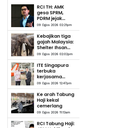
RCI TH: AMK
gesa SPRM,
PDRM jejak
aliran wang,
09 Ogos 2026 02:21pm
dakwa dalang
sembunyikan
Kebajikan tiga
maklumat
gajah Malaysia:
Shelter Ihsan
mahu MPT
09 Ogos 2026 02:02pm
kemuka bukti,
benarkan
ITE Singapura
pemeriksaan
terbuka
bebas
kerjasama
dengan ADTEC
09 Ogos 2026 12:47pm
JTM
Ke arah Tabung
Haji kekal
cemerlang
09 Ogos 2026 11:13am
RCI Tabung Haji: