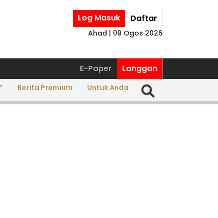
Log Masuk
Daftar
Ahad | 09 Ogos 2026
E-Paper
Langgan
Berita Premium
Untuk Anda