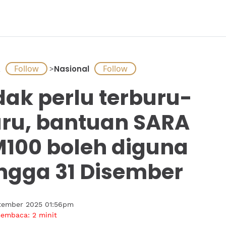
A
>
Nasional
dak perlu terburu-
ru, bantuan SARA
100 boleh diguna
ngga 31 Disember
tember 2025 01:56pm
membaca:
2
minit