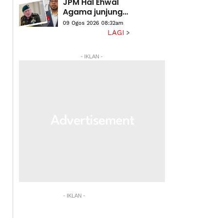
JPM Hal Ehwal
Agama junjung
titah Agong
09 Ogos 2026 08:32am
demi integriti
LAGI
- IKLAN -
- IKLAN -