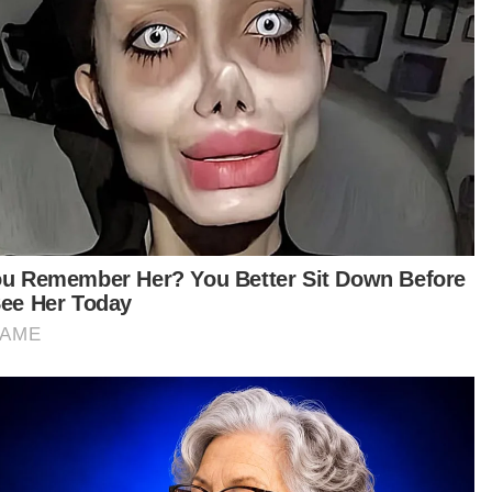
'Seronok satu keluarga dapat SARA'
'Kemanisan' berganda 31 Ogos tahun ini
Transaksi SARA dua hari cecah RM110 juta
Kapasiti pemprosesan sistem SARA ditingkatkan 60
peratus - MyKasih
MyKasih: Pengguna tinggal barang bukan kategori
terpilih dalam troli
SARA: Penerima tangguh tebus, sistem belum stabil
 Kah Wee, 42, turut menyatakan rasa puas hati
hadap kelancaran sistem pembayaran SARA
 hari ini.