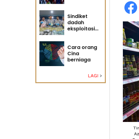
adakah
masa masih
memihak
Sindiket
Anwar?
dadah
eksploitasi
pulau kecil
Sabah
Cara orang
Cina
berniaga
LAGI
Ti
Az