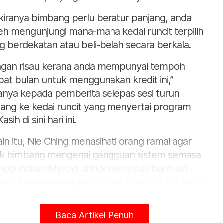
kiranya bimbang perlu beratur panjang, anda
eh mengunjungi mana-mana kedai runcit terpilih
g berdekatan atau beli-belah secara berkala.
ngan risau kerana anda mempunyai tempoh
at bulan untuk menggunakan kredit ini,”
anya kepada pemberita selepas sesi turun
ang ke kedai runcit yang menyertai program
sih di sini hari ini.
ain itu, Nie Ching menasihati orang ramai agar
ak bimbang mengenai gangguan sistem semasa
ggunakan MyKad untuk menebus bantuan
sebut memandangkan sistem MyKasih kini lebih
bil dengan peningkatan kapasiti sebanyak 60
atus
Baca Artikel Penuh