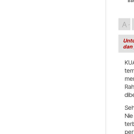
Ba
A
Untu
dan
KUA
tem
mem
Rah
dib
Seh
Nie
ter
per