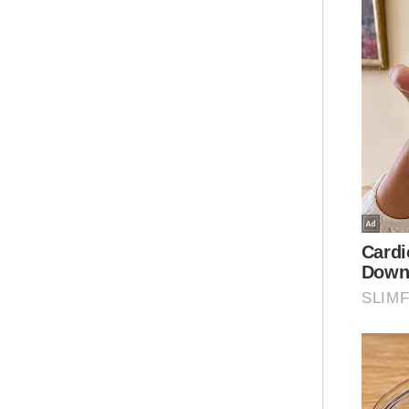
“Sa
aka
tem
set
pen
seki