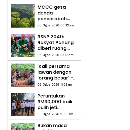
MCCC gesa
denda
penceroboh
tanah dinaikkan
06 Ogos 2026 08:22pm
RM20 juta
RSNP 2040:
Rakyat Pahang
diberi ruang
kemuka
06 Ogos 2026 08:01pm
pandangan,
cadangan hala
'Kali pertama
tuju
lawan dengan
pembangunan
'orang besar' -
negeri
Pesara polis
06 Ogos 2026 11:03am
teruja main dam
dengan MB
Peruntukan
Pahang
RM30,000 baik
pulih jeti
nelayan Sungai
06 Ogos 2026 10:06am
Belat - Wan
Rosdy
Bukan masa