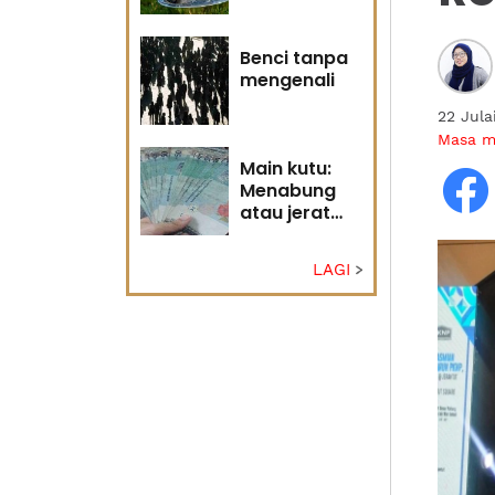
Tuhan
Benci tanpa
mengenali
22 Jul
Masa 
Main kutu:
Menabung
atau jerat
diri?
LAGI