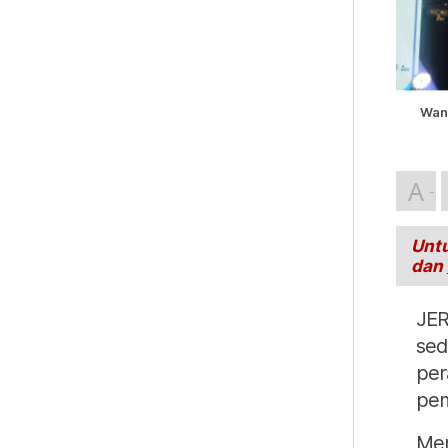
Wan 
A
Untu
dan
JER
sed
per
pem
Men