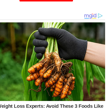
lis Perasmian Sambutan 60 Tahun Perbadanan
ajuan Negeri Pahang (PKNP) dan Pahang Rest
se serta pelancaran Jerantut Square di sini
a Selasa.
ut hadir, Setiausaha Kerajaan Pahang, Datuk