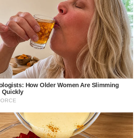
Wan Rosdy
ya yakin, apabila siap kelak, Jerantut Square
n menjadi pemangkin pertumbuhan ekonomi
patan, merancakkan aktiviti perniagaan dan
erusnya meningkatkan taraf sosioekonomi
duduk di daerah Jerantut dan kawasan
tarnya,” katanya lagi.