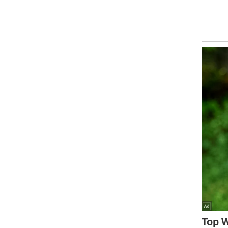
Maj
Kem
Hou
pad
Tur