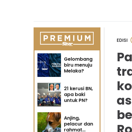
EDISI
Pa
Gelombang
biru menuju
tr
Melaka?
ko
21 kerusi BN,
apa baki
as
untuk PN?
be
Anjing,
pelacur dan
Ro
rahmat