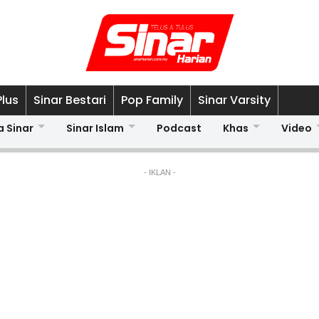
Plus
Sinar Bestari
Pop Family
Sinar Varsity
a Sinar
Sinar Islam
Podcast
Khas
Video
- IKLAN -