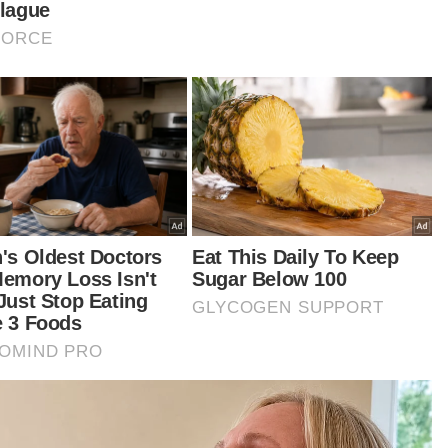
ri Abu Bakar dan Ketua Pegawai Eksekutif
P, Datuk Mohd Faizal Jaafar.
urut beliau, projek Jerantut Square yang
nilai RM130 juta merupakan usaha sama antara
P dan Kumpulan Jaya Depan Sdn Bhd, dan
angka siap pada suku keempat tahun depan.
 dijangka mewujudkan lebih 1,000 pekerjaan
ara langsung dan 5,000 pekerjaan secara tidak
gsung dalam sektor pelancongan, perkhidmatan
 peruncitan.
tikel Berkaitan:
Wan Rosdy alu-alukan anak Pahang kembali tabur
kepakaran dan pengalaman
PRK Ayer Kuning: Tindakan PN guna gambar tanpa izin
tidak profesional - Wan Rosdy
Tindakan MP Raub bersifat individu, tidak wakili parti -