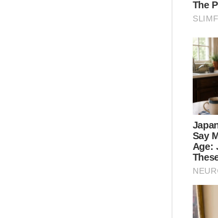
Naz
PKN
Men
ber
PKN
dij
“Ia
sec
lan
dan
Ar