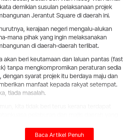
kata demikian susulan pelaksanaan projek
bangunan Jerantut Square di daerah ini.
urutnya, kerajaan negeri mengalu-alukan
a-mana pihak yang ingin melaksanakan
bangunan di daerah-daerah terlibat.
ta akan beri keutamaan dan laluan pantas (fast
ck) tanpa mengkompromikan peraturan sedia
, dengan syarat projek itu berdaya maju dan
berikan manfaat kepada rakyat setempat.
a, tiada masalah.
mun, kita tidak beri terus kerana terdapat
atankuasa pelaburan dan majlis daerah yang
libat dalam perkara tersebut,” katanya.
Baca Artikel Penuh
iau berkata demikian kepada pemberita selepas