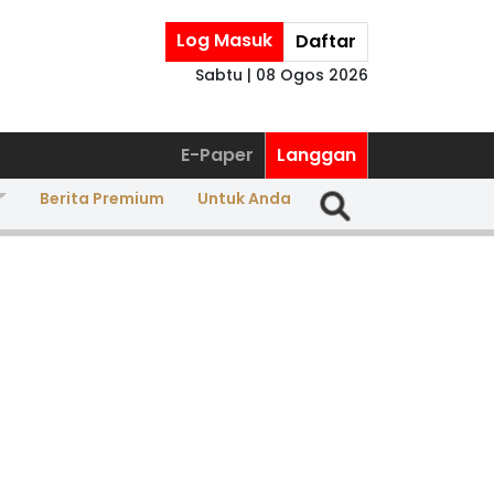
Log Masuk
Daftar
Sabtu | 08 Ogos 2026
E-Paper
Langgan
Berita Premium
Untuk Anda