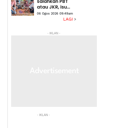
salahkan PBT
atau JKR, isu
pokok tumbang
06 Ogos 2026 09:49am
perlu
LAGI
diselesaikan
segera - Wan
- IKLAN -
Rosdy
- IKLAN -