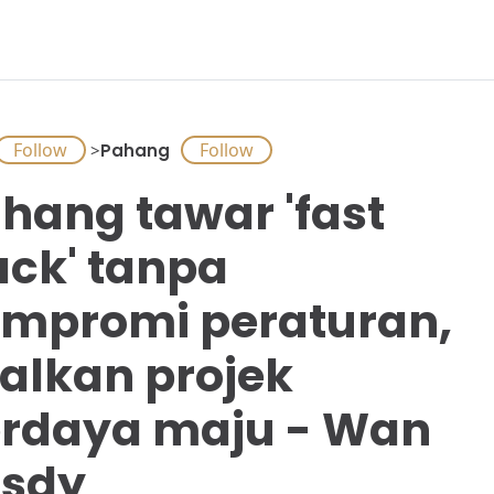
>
Pahang
hang tawar 'fast
ack' tanpa
mpromi peraturan,
alkan projek
rdaya maju - Wan
sdy