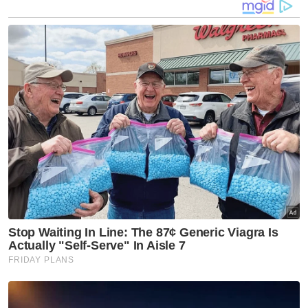
mengaktifkan Pelan Kesinambungan
Perniagaan (PKP) pada 25 Februari lalu.
Menurutnya, antara langkah diambil adalah
seperti membenarkan kakitangan bekerja
dari rumah di samping menyediakan pejabat
alternatif di luar Lembah Kelang jika
diperlukan kelak.
"Aspek perancangan sumber manusia diberi
perhatian khusus terutama berkaitan fungsi
kerja kritikal dan peneraju setiap bidang
perkhidmatan penting.
"Langkah-langkah tambahan daripada PKP
adalah untuk memperkenalkan skim
pembayaran ganti rugi yang diharap
membantu kakitangan mengambil