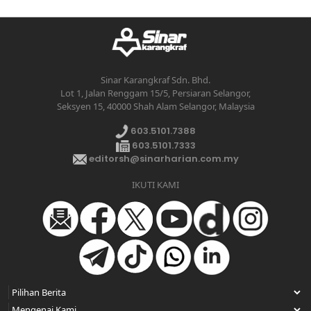
Sinar Karangkraf Sdn. Bhd.
Lot 1, Jalan Renggam 15/5, Persiaran Selangor,
Seksyen 15, 40000 Shah Alam Selangor, Malaysia
603.5101.7388
603.5101.7333
editorsh@sinarharian.com.my
IKUTI KAMI