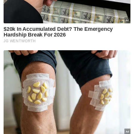
Covid 19
Koronavirus
Suruhanjaya Komunikasi Dan Multimedia
Malaysia (SKMM)
Artikel Disyorkan
Covid-19
Varian Covid-19 KP.3.1.1