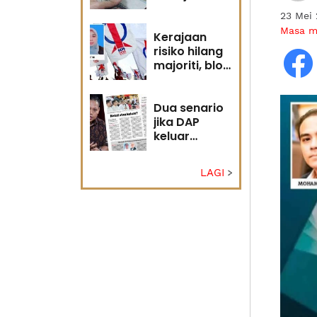
diri?
23 Mei
Masa 
Kerajaan
risiko hilang
majoriti, blok
politik perlu
runding
semula
Dua senario
jika DAP
keluar
kerajaan
LAGI