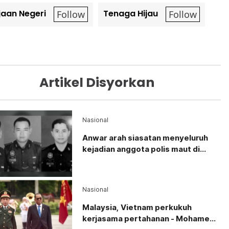
Berapakah umur anda?
Kurang daripada 18 tahun
18 - 24 tahun
25 - 34 tahun
35 - 44 tahun
45 - 54 tahun
55 - 64 tahun
65 tahun dan ke atas
VPoints:
0
Masuk | Daftar
jaan Negeri
Tenaga Hijau
Artikel Disyorkan