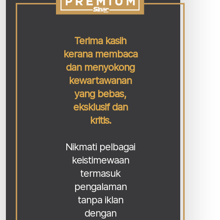
Terima kasih
kerana membaca
dan menyokong
kewartawanan
yang bebas,
eksklusif dan
kritis.
Nikmati pelbagai
keistimewaan
termasuk
pengalaman
tanpa iklan
dengan