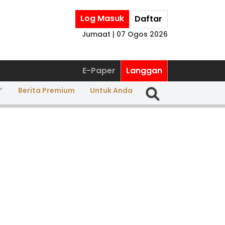
Log Masuk
Daftar
Jumaat | 07 Ogos 2026
E-Paper
Langgan
Berita Premium
Untuk Anda