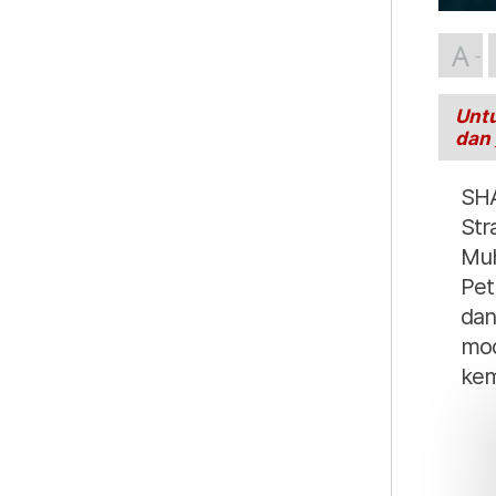
A
Untu
dan
SHA
Str
Muh
Pet
dan
mod
kem