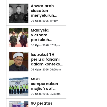
Anwar arah
siasatan
menyeluruh
kejadian
06 Ogos 2026 11:11pm
anggota polis
maut di
Malaysia,
Beaufort
Vietnam
perkukuh
kerjasama
06 Ogos 2026 07:13pm
pertahanan -
Mohamed
Isu zakat TH
Khaled
perlu difahami
dalam konteks
syariah - Mufti
06 Ogos 2026 06:28pm
Pahang
MGB
sempurnakan
majlis 'roof
topping'
06 Ogos 2026 05:35pm
Pangsapuri
Saujana Indah
90 peratus