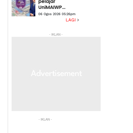
pelajar
UniMAIWP
ditawarkan
06 Ogos 2026 05:26pm
bantuan am
LAGI
pelajaran
sehingga
- IKLAN -
RM10,000
setahun
- IKLAN -