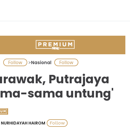
A
>
Nasional
arawak, Putrajaya
ama-sama untung'
NURHIDAYAH HAIROM