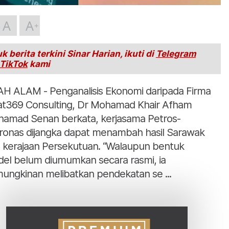
A
A
k berita terkini Sinar Harian, ikuti di
Telegram
TikTok
kami
H ALAM - Penganalisis Ekonomi daripada Firma
at369 Consulting, Dr Mohamad Khair Afham
amad Senan berkata, kerjasama Petros-
ronas dijangka dapat menambah hasil Sarawak
 kerajaan Persekutuan. “Walaupun bentuk
el belum diumumkan secara rasmi, ia
ungkinan melibatkan pendekatan se ...