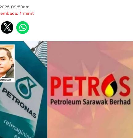
 2025 09:50am
membaca:
1
minit