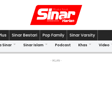
Plus
Sinar Bestari
Pop Family
Sinar Varsity
a Sinar
Sinar Islam
Podcast
Khas
Video
- IKLAN -