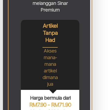
melanggan Sinar
Premium
Artikel
Tanpa
Had
Akses
mana-
mana
artikel
dimana
jua
Harga bermula dari
RM7.90 - RM71.90