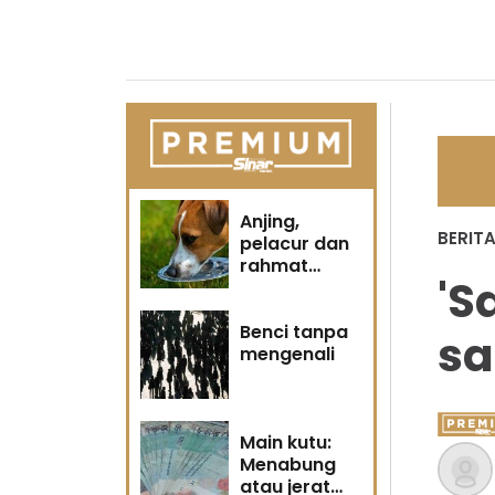
Anjing,
BERIT
pelacur dan
rahmat
'S
Tuhan
Benci tanpa
s
mengenali
Main kutu:
Menabung
atau jerat