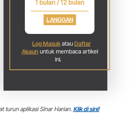
1 bulan / 12 bulan
LANGGAN
Log Masuk
atau
Daftar
Akaun
untuk membaca artikel
ini.
t turun aplikasi Sinar Harian.
Klik di sini!
Harap bantu kajian selidik kami dan
×
dapatkan baucar tunai.