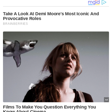
Polis berbalas tembakan dengan suspek sebelum lelaki
tempatan berusia 29 dan 40 tahun itu mati ditembak.
Menurutnya, polis turut menemui dua
senjata api iaitu sepucuk pistol separa
automatik dan pistol revolver yang dipercayai
digunakan suspek.
Jelas beliau, kenderaan dinaiki polis turut
mengalami kerosakan akibat terkena
tembakan, namun tiada anggota yang
cedera.