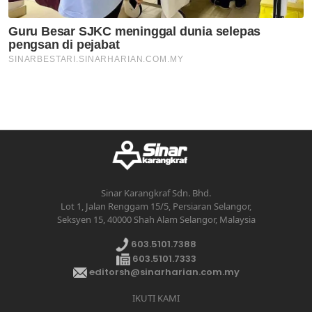
Sinar Karangkraf Sdn. Bhd.
Lot 1, Jalan Renggam 15/5, Persiaran Selangor,
Seksyen 15, 40000 Shah Alam Selangor, Malaysia
603.5101.7388
603.5101.7333
editorsh@sinarharian.com.my
IKUTI KAMI