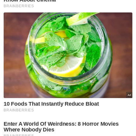
Artikel Berkaitan:
Pemuda edar dadah ditahan, rampasan lebih RM1.6
juta
Sindiket edar dadah di Melaka tumpas, tiga ditahan
Dua penjenayah mati ditembak disyaki terlibat kes
samun RM1 juta
"Suspek dikatakan menyewa kondominium di
situ dan menjadikannya sebagai lokasi
persinggahan, malah banyak lagi lokasi lain
dijadikan tempat penginapan.
"Selain itu, nombor plat kenderaan Toyota
Vios berwarna perak yang digunakan suspek
juga dipercayai akan ditukar-tukar," katanya.
Tambahnya, pihaknya juga tidak menolak
kemungkinan suspek terbabit dengan