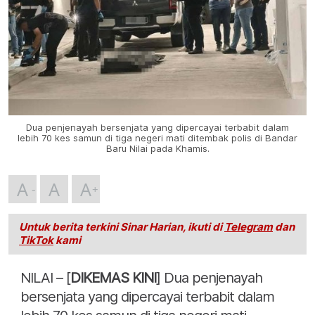
Dua penjenayah bersenjata yang dipercayai terbabit dalam
lebih 70 kes samun di tiga negeri mati ditembak polis di Bandar
Baru Nilai pada Khamis.
A
A
A
Untuk berita terkini Sinar Harian, ikuti di
Telegram
dan
TikTok
kami
NILAI – [
DIKEMAS KINI
] Dua penjenayah
bersenjata yang dipercayai terbabit dalam