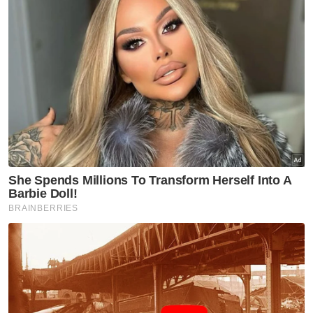
Muat turun aplikasi Sinar Harian.
Klik di sini!
Keselamatan
Jenayah
PDRM
Artikel Disyorkan