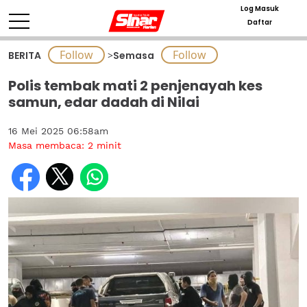
Log Masuk
Daftar
BERITA
>
Semasa
Polis tembak mati 2 penjenayah kes
samun, edar dadah di Nilai
16 Mei 2025 06:58am
Masa membaca:
2
minit