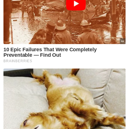
Semasa
Pengacara, ahli perniagaan
ditahan bantu siasatan audio
siar sentuh sensitiviti agama
Semasa
Kronologi kes Ismahalil
Semasa
Suasana sebak sambut
ketibaan jasad Koperal Teck
Siong
Semasa
Maut renjatan elektrik:
Jenazah tiga anggota polis
diterbangkan pulang ke
kampung halaman