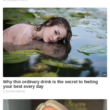
kumpulan kongsi gelap dan aktiviti
pengedaran dadah berdasarkan penggunaan
senjata api.
Selain itu katanya, operasi memburu suspek-
suspek lain akan diteruskan dan pihaknya
percaya suspek yang mati ditembak
merupakan antara ketua kumpulan mereka.
Berita Telus & Tulus menerusi E-Mel setiap
hari!