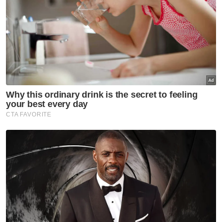
Semasa
Penyalahgunaan dadah babit
kanak-kanak usia 10 hingga 14
tahun amaran serius kepada
negara- Lee Lam Thye
Semasa
'Kayla hanya pinjaman 49 hari'
Semasa
Terlupa letak gear 'P' punca
SUV rempuh pintu kaca balai
berlepas KKIA