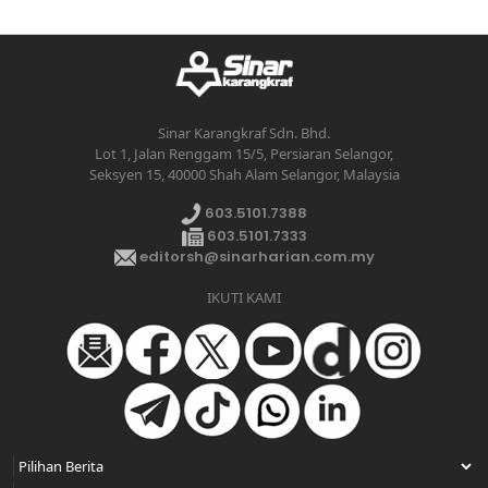
Sinar Karangkraf Sdn. Bhd.
Lot 1, Jalan Renggam 15/5, Persiaran Selangor,
Seksyen 15, 40000 Shah Alam Selangor, Malaysia
603.5101.7388
603.5101.7333
editorsh@sinarharian.com.my
IKUTI KAMI