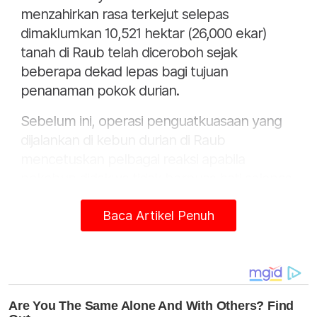
menzahirkan rasa terkejut selepas
dimaklumkan 10,521 hektar (26,000 ekar)
tanah di Raub telah diceroboh sejak
beberapa dekad lepas bagi tujuan
penanaman pokok durian.
Sebelum ini, operasi penguatkuasaan yang
dijalankan di kebun durian di Raub
mencetuskan pelbagai reaksi apabila
pekebun didakwa tidak berpuas hati selepas
tanaman mereka dimusnahkan.- Bernama
Baca Artikel Penuh