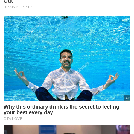
Artikel Berkaitan:
'Kami pernah dedah pencerobohan hutan Raub
punca banjir lumpur' - Geram
Tolak sebarang skim pemutihan, rundingan dengan
penceroboh tanah - PSAP
Aktivis saran beku aset penceroboh, kembalikan
hasil kerajaan
[VIDEO] Sultan Pahang tinjau hutan Raub yang
diceroboh
Muat turun aplikasi Sinar Harian.
Klik di sini!