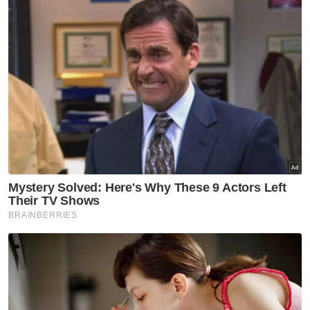
Rasuah
Pertanian
Pahang
Artikel Disyorkan
Semasa
PDRM nafi hantaran tular papar
visual, teks kaitkan pemangku
Timbalan Ketua Polis Negara