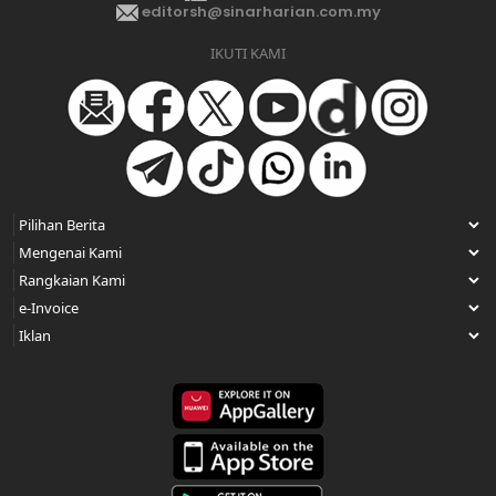
editorsh@sinarharian.com.my
IKUTI KAMI