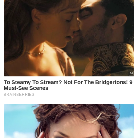
Sementara itu, Abdul Karim menasihatkan
pemilik tanah di kawasan luar bandar juga
untuk tidak terlalu ghairah menjual tanah
mereka, sekiranya kawasan itu belum
dilengkapi infrastruktur seperti jambatan dan
jalan raya.