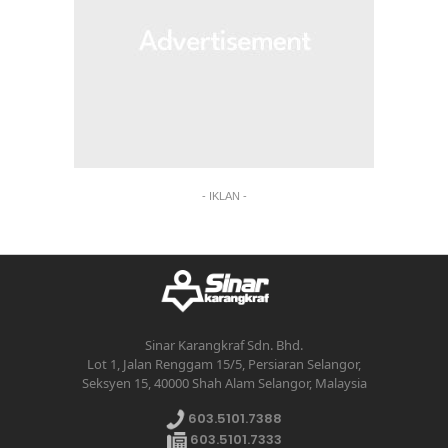
- IKLAN -
Sinar Karangkraf Sdn. Bhd.
Lot 1, Jalan Renggam 15/5, Persiaran Selangor,
Seksyen 15, 40000 Shah Alam Selangor, Malaysia
603.5101.7388
603.5101.7333