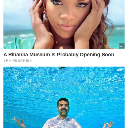
"Setiap kali ada projek pembangunan
contohnya jambatan atau jalan raya, sama
ada ia terletak di bandar atau luar bandar,
mesti ramai orang akan mencari tanah di
tempat itu.
"Kita dapat lihat Jambatan Batang Lupar,
jambatan di Batang Sadong dan Sebuyau
juga harga tanah di situ meningkat selepas
adanya pembinaan sedemikian,” katanya. -
Bernama
Artikel Berkaitan:
MOT bentang Lapangan Terbang Antarabangsa
Kulim kepada Jemaah Menteri
4 individu termasuk Datuk direman terlibat tender
jual tanah
Lapangan Terbang Sultan Abdul Halim beroperasi