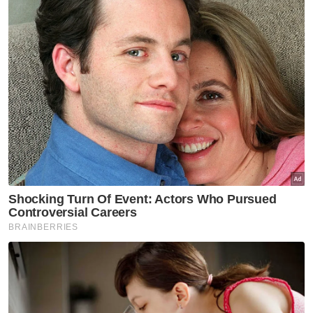
digital
Sabah Sarawak
Hukuman penjara tidak jejas
kedudukan Shafie Apdal
sebagai ADUN - Speaker
Sabah Sarawak
[VIDEO]RM17 juta untuk tanah,
pampasan projek naik taraf
jalan -Alexander