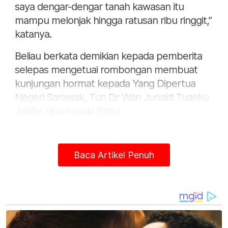
saya dengar-dengar tanah kawasan itu
mampu melonjak hingga ratusan ribu ringgit,”
katanya.
Beliau berkata demikian kepada pemberita
selepas mengetuai rombongan membuat
kunjungan hormat kepada Yang Dipertua
Negeri Sarawak, Tun Dr Wan Junaidi Tuanku
Jaafar, di sini pada Rabu.
Terletak di bahagian Samarahan, lapangan
terbang antarabangsa baharu itu dilaporkan
Baca Artikel Penuh
akan dibina mengikut model lapangan
terbang di Doha, Qatar dan dilengkapi
kemudahan canggih bagi mengendalikan
jumlah penumpang lebih ramai.