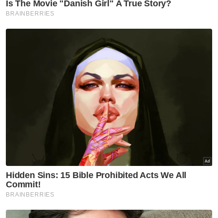
Sarawak
Lapangan Terbang
Artikel Disyorkan
Sabah Sarawak
Tiada kes culik tebusan enam
tahun, pencapaian
keselamatan Sabah
Sabah Sarawak
Anjung Kasih Hospital Bintulu
cipta sejarah guna sistem