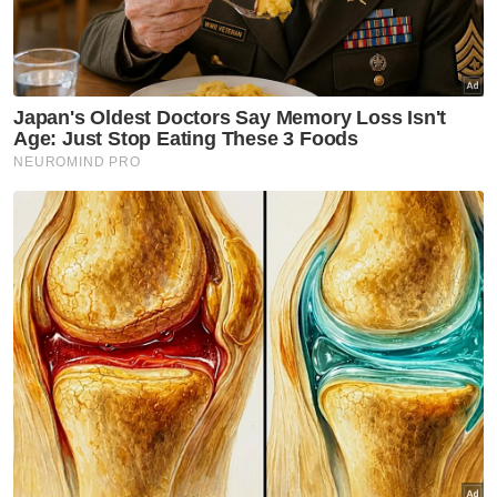
Selangor KL
Xplorasi Warisan KL: Edisi
Merdeka bawa rakyat telusuri
jejak kemerdekaan
Selangor KL
Penyelarasan bantuan Ampang
diperkemas, Azman mahu
pastikan kebajikan rakyat
terbela