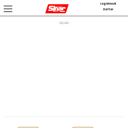
Log Masuk
Daftar
- IKLAN -