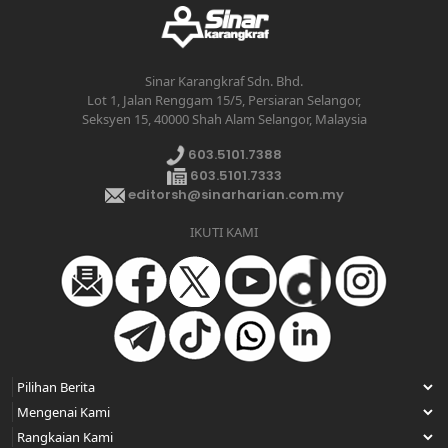
Sinar Karangkraf Sdn. Bhd.
Lot 1, Jalan Renggam 15/5, Persiaran Selangor,
Seksyen 15, 40000 Shah Alam Selangor, Malaysia
603.5101.7388
603.5101.7333
editorsh@sinarharian.com.my
IKUTI KAMI