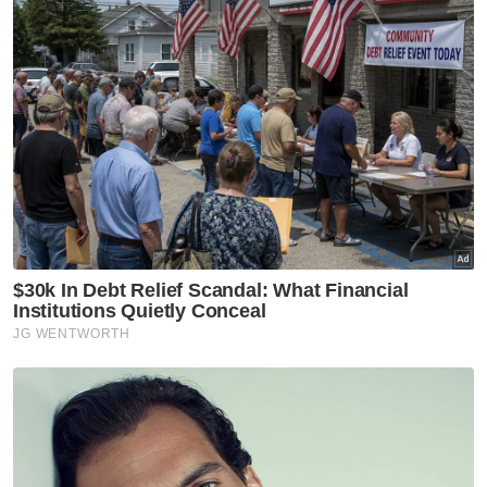
Artikel Berkaitan:
Warga kota buat kelainan sambut Tahun Baharu
Cina
Bekas Mufti Selangor, MB bertemu di rumah terbuka
Tahun Baharu Cina
Pemuda Pas ucap Selamat Tahun Baharu Cina
dalam Mandarin
Muat turun aplikasi Sinar Harian.
Klik di sini!
Sultan Selangor