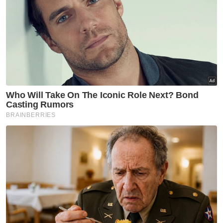
Tengku Permaisuri
Tahun Baharu Cina
Artikel Disyorkan
Selangor KL
Selepas 8 bulan percuma,
kutipan Plaza Tol Eco Grandeur
mula tengah malam ini
Selangor KL
'Kereta warisan' tersadai
punca parkir makin sempit