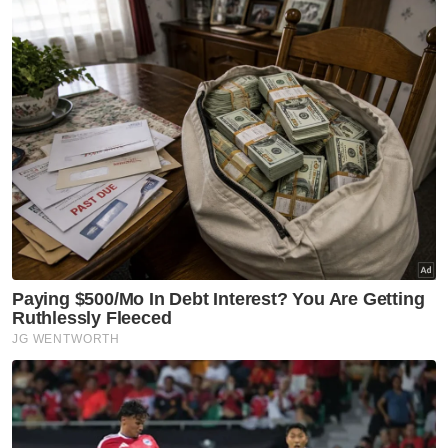
Artikel Disyorkan
Nasional
Sindiket dadah eksploitasi
pulau kecil Sabah
Nasional
Harap pengumuman PM fokus
tiga komponen utama
melibatkan struktur ATM -
Menteri Pertahanan
Nasional
Tindakan sita kontena muatan
ke Israel bukti ketegasan
Malaysia - Anwar