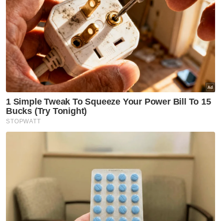
dipertingkatkan.
Menurutnya, SPR boleh membuka pusat
pengundian awal mega (advance voting
centre) di setiap negeri bagi memudahkan
pengundi Sabah dan Sarawak mengundi di
pusat tersebut.
Berita Telus & Tulus menerusi E-Mel setiap
hari!