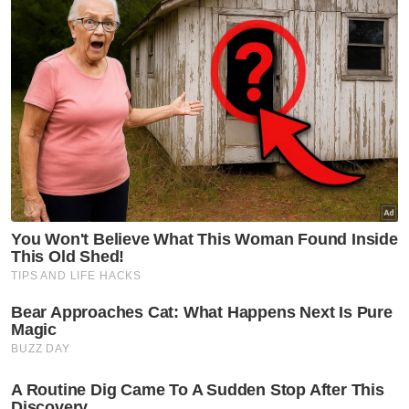
Artikel Berkaitan:
Khemah biru di pantai Port Dickson diarah henti
operasi mulai 18 November
Aidil dilantik Ketua Polis Daerah Cheras baharu
Shan Gopal pangku jawatan Ketua Polis Daerah
Sepang
Selain itu katanya, sebanyak 48 tangkapan
kes samseng jalanan direkodkan dari Januari
hingga Oktober lalu iaitu meningkat 10 kes
berbanding tempoh sama tahun lalu.
Ujarnya, dalam tempoh berkenaan,
sebanyak 2,555 kes kemalangan jalan raya
direkodkan tahun ini berbanding 2,255 kes
tahun lalu.
"Daripada jumlah kemalangan yang berlaku
tahun ini, 23 kes adalah kemalangan maut