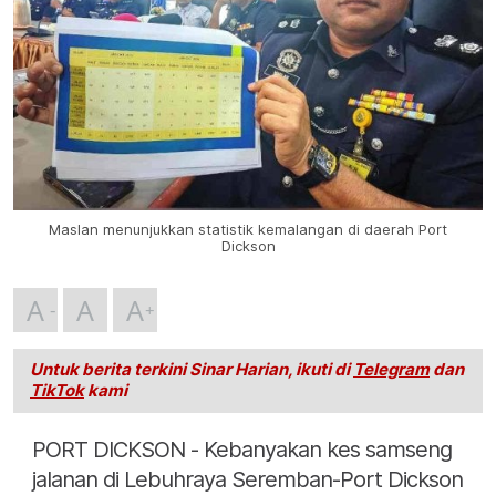
Maslan menunjukkan statistik kemalangan di daerah Port
Dickson
A
A
A
Untuk berita terkini Sinar Harian, ikuti di
Telegram
dan
TikTok
kami
PORT DICKSON - Kebanyakan kes samseng
jalanan di Lebuhraya Seremban-Port Dickson