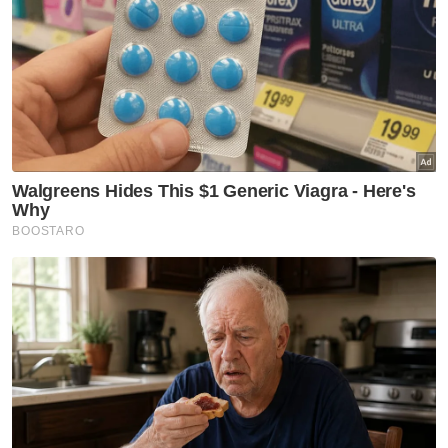
Ijazah sarjana (Master)
Ijazah kedoktoran
VPoints:
0
Masuk | Daftar
Lumba Haram
SPDH
Samseng Jalanan
Port Dickson
Artikel Disyorkan