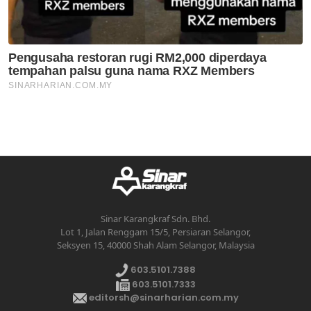
Sinar Karangkraf Sdn. Bhd.
Lot 1, Jalan Renggam 15/5, Persiaran Selangor,
Seksyen 15, 40000 Shah Alam Selangor, Malaysia
603.5101.7388
603.5101.7333
editorsh@sinarharian.com.my