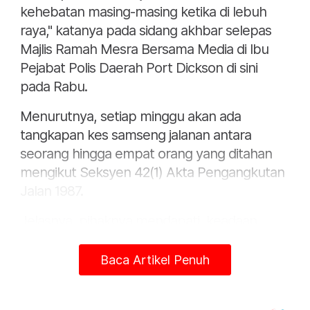
kehebatan masing-masing ketika di lebuh
raya," katanya pada sidang akhbar selepas
Majlis Ramah Mesra Bersama Media di Ibu
Pejabat Polis Daerah Port Dickson di sini
pada Rabu.
Menurutnya, setiap minggu akan ada
tangkapan kes samseng jalanan antara
seorang hingga empat orang yang ditahan
mengikut Seksyen 42(1) Akta Pengangkutan
Jalan 1987.
Jelasnya, pihaknya mendapati, keadaan
bentuk muka bumi SPDH yang lurus dan
tiada halangan di Kilometer(KM) 17 hingga
Baca Artikel Penuh
KM25 menyebabkan golongan mat rempit
teruja untuk beraksi.