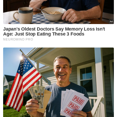
Melaka NS
Sangka percuma punca
pengunjung angkut pokok
hiasan MBJB
Melaka NS
8 ADUN BN, 2 PN angkat
sumpah Exco Negeri Sembilan
Melaka NS
Jalaluddin nafi mahu jatuhkan
Menteri Besar
Melaka NS
Istiadat angkat sumpah Exco
Negeri Sembilan esok, BN
dijangka pegang lapan
portfolio - Sumber