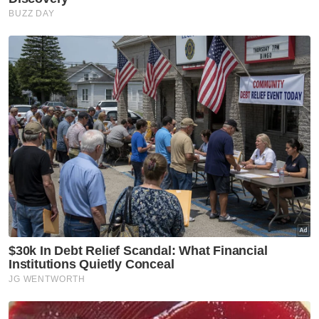
manakala 25 kes adalah kemalangan
parah,"katanya.
Berita Telus & Tulus menerusi E-Mel setiap
hari!
Dalam pada itu Maslan berkata, setiap
hujung minggu, dianggarkan lebih 60,000
kenderaan direkodkan memasuki Port