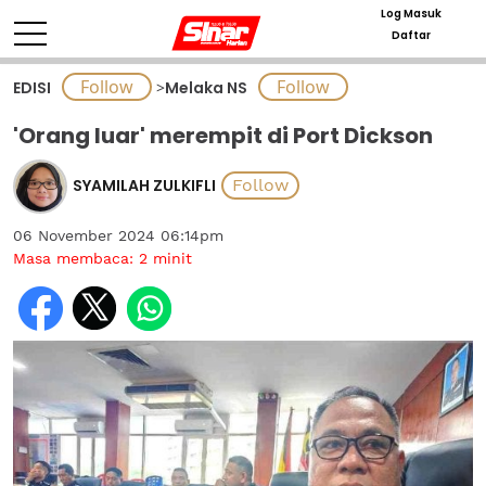
Log Masuk
Daftar
EDISI
>
Melaka NS
'Orang luar' merempit di Port Dickson
SYAMILAH ZULKIFLI
06 November 2024 06:14pm
Masa membaca:
2
minit