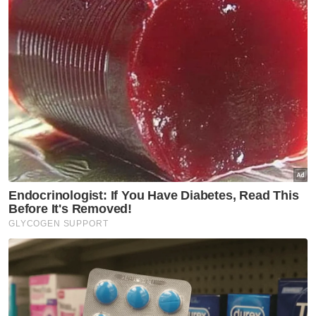
Dickson dan penguatkuasaan pihaknya akan
dilakukan secara berterusan.
Tambahnya, sepanjang Januari hingga
Oktober, sebanyak 13,392 saman atas
pelbagai kesalahan dikeluarkan iaitu
meningkat 690 saman berbanding tempoh
sama tahun lalu.
Muat turun aplikasi Sinar Harian.
Klik di sini!
Harap bantu kajian selidik kami dan
×
dapatkan baucar tunai.
Apakah tahap kelayakan akademik anda?
Sekolah rendah
Sekolah menengah
Ijazah sarjana muda
Kolej/ STPM/ Diploma
(Bachelor)