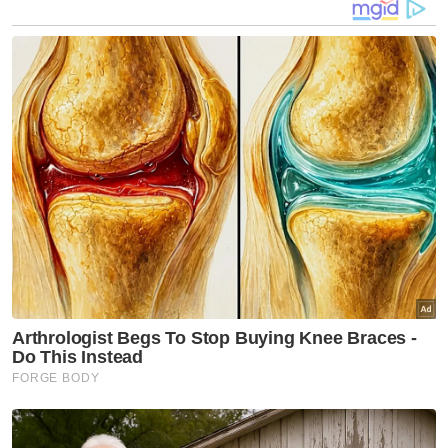
Bagaimanapun, beliau menolak tanggapan
sesetengah pihak yang lebuh raya terbabit
telah dijadikan sebagai litar lumba, sebaliknya
apa yang berlaku adalah tanpa dirancang.
"Kebanyakan kes samseng jalanan yang kita
tangkap ini di KM17 hingga KM25 yang mana
ia jadi tumpuan disebabkan keadaan muka
bumi jalan itu yang lurus berbanding KM lain
yang agak berselekoh.
"Tapi mereka ini bukannya dari awal sudah
merancang perlumbaan, tapi sekadar mahu
menunjukkan aksi dan biasanya dikesan
memulakan pergerakan antara jam 11 pagi
hingga 2 petang,"katanya.