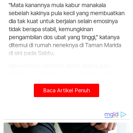
"Mata kanannya mula kabur manakala
sebelah kakinya pula kecil yang membuatkan
dia tak kuat untuk berjalan selain emosinya
tidak berapa stabil, kemungkinan
pengambilan dos ubat yang tinggi," katanya
ditemui di rumah neneknya di Taman Marida
di sini pada Sabtu.
Menurutnya, tekanan darah anaknya itu
pernah mencecah bacaan sehingga 240
menyebabkannya perlu sentiasa dipantau.
Baca Artikel Penuh