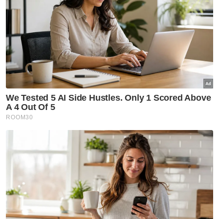
Masyarakat (JKM) dan sedikit sebanyak
dapat meringankan beban mereka
sekeluarga.
Noor Athirah memberitahu, beliau kini
menumpang kasih dengan datuk dan nenek
sejak ibunya meninggal dunia tiga tahun lalu
akibat Covid-19 manakala ayahnya pula
meninggal dunia ketika masih berada di
Tingkatan Lima.
"Saya juga ambil upah buat kuih dan sesiapa
yang berminat boleh hubungi saya di talian
018-9553236," katanya.
Ikuti Channel rasmi Sinar Harian di WhatsApp
supaya anda tidak terlepas berita-berita
terkini daripada kami. Jom!
Klik di sini!