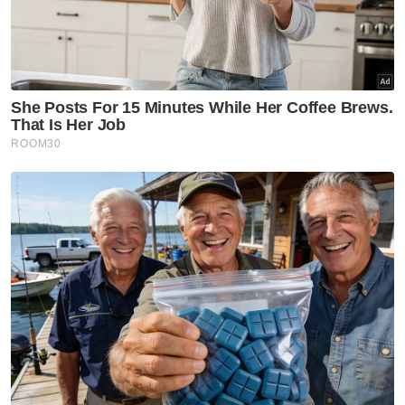
Muat turun aplikasi Sinar Harian.
Klik di sini!
Telan Ubat
Kanak Kanak
Artikel Disyorkan
Melaka NS
Istiadat angkat sumpah Exco
Negeri Sembilan esok, BN
dijangka pegang lapan