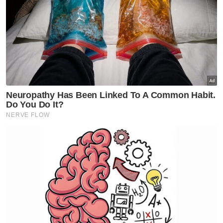
Noor Athirah perlu memberi sepenuh perhatian kepada
Muhammad Aqil Iskandar (kanan) susulan penyakit buah
pinggang bocor dan darah tinggi yang dihidapi kanak-kanak itu.
Ujarnya, kali pertama Aqil menjalani dialisis
pada Mac lalu dan Selasa depan perlu
melakukan prosedur endoskopi atau
memasukan kamera ke dalam perut bagi
mengetahui sama ada bersesuaian untuk
melakukan dialisis seterusnya.
"Doktor beritahu Aqil ada potensi untuk
sembuh sepenuhnya, tapi ambil masa dan
perlu makan tujuh biji ubat steroid, dua jenis
ubat darah tinggi serta lain-lain ubat setiap
hari," katanya.
Artikel Berkaitan: