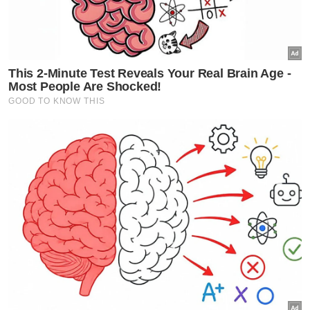
Aksesori kanak-kanak dicemari toksik tinggi dikesan
dijual di AliExpress, Shein
Burger RM2.50 laris, raih jualan 500 biji setiap hari
Gelagat kanak-kanak 3 tahun sakan nyanyi lagu
rock curi tumpuan
Noor Athirah yang berniaga kuih secara kecil-
kecilan berkata, setiap bulan dia perlu
memperuntukkan sekurang-kurangnya
RM500 untuk kos rawatan Aqil.
"Suami saya pula sekarang bekerja dengan
kawannya di Kelantan membuat bahagian
tong gas.