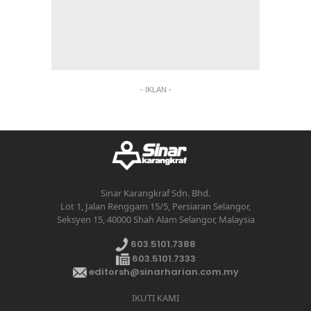
- IKLAN -
Sinar Karangkraf Sdn. Bhd.
Lot 1, Jalan Renggam 15/5, Persiaran Selangor,
Seksyen 15, 40000 Shah Alam Selangor, Malaysia
603.5101.7388
603.5101.7333
editorsh@sinarharian.com.my
IKUTI KAMI