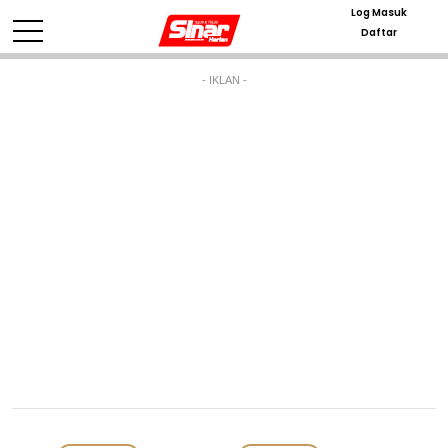
Log Masuk
Daftar
- IKLAN -