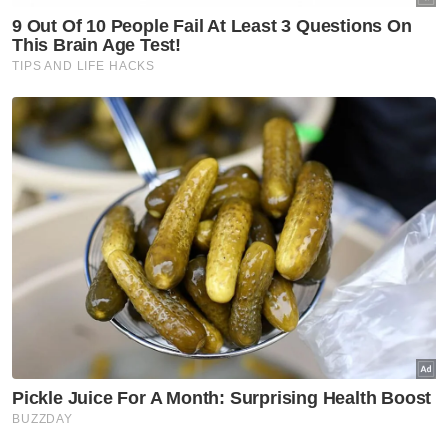
"Dia terpaksa buat keputusan kerja di sana
kerana sebelum ini sudah tiga kali
diberhentikan kerja disebabkan kerap ambil
cuti untuk menguruskan Aqil.
"Alhamdulillah gajinya lebih baik, malah
majikannya faham situasi kami," katanya.