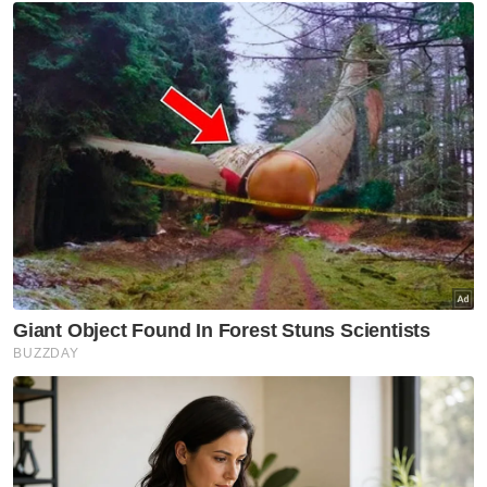
Berita Telus & Tulus menerusi E-Mel setiap
hari!
Mengakui kehidupan dilalui ada kalanya
dirasakan sukar, namun ibu muda ini reda,
malah tumpuannya adalah untuk rawatan
Aqil.
Dalam masa masa, Noor Athirah turut
bersyukur kerana memperoleh bantuan
bulanan RM600 daripada Jabatan Kebajikan