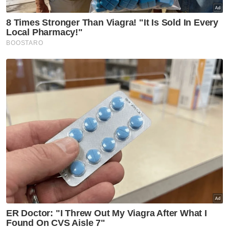
portfolio - Sumber
Melaka NS
'Suami pergi ketika suapan
terakhir makan malam' - Isteri
Melaka NS
Pelantikan Menteri Besar ikut
prosedur ditetapkan - Ismail
Melaka NS
'Saya nak jumpa keluarga
kandung sebelum tutup mata' -
Luah nenek berketurunan Cina