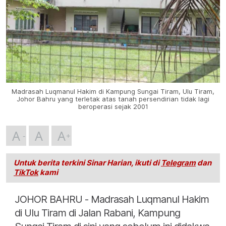
Madrasah Luqmanul Hakim di Kampung Sungai Tiram, Ulu Tiram,
Johor Bahru yang terletak atas tanah persendirian tidak lagi
beroperasi sejak 2001
A
A
A
Untuk berita terkini Sinar Harian, ikuti di
Telegram
dan
TikTok
kami
JOHOR BAHRU - Madrasah Luqmanul Hakim
di Ulu Tiram di Jalan Rabani, Kampung