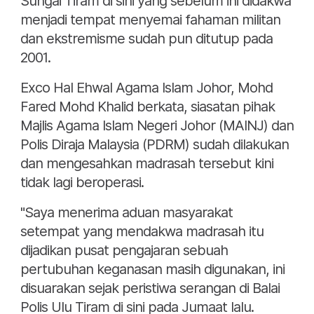
Sungai Tiram di sini yang sebelum ini didakwa
menjadi tempat menyemai fahaman militan
dan ekstremisme sudah pun ditutup pada
2001.
Exco Hal Ehwal Agama Islam Johor, Mohd
Fared Mohd Khalid berkata, siasatan pihak
Majlis Agama Islam Negeri Johor (MAINJ) dan
Polis Diraja Malaysia (PDRM) sudah dilakukan
dan mengesahkan madrasah tersebut kini
tidak lagi beroperasi.
"Saya menerima aduan masyarakat
setempat yang mendakwa madrasah itu
dijadikan pusat pengajaran sebuah
pertubuhan keganasan masih digunakan, ini
disuarakan sejak peristiwa serangan di Balai
Polis Ulu Tiram di sini pada Jumaat lalu.