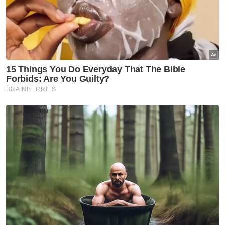
AKPS sita kontena disyaki
hantar barang eksport ke Israel
Semasa
2 remaja perempuan 15 tahun
hilang ketika berkelah:
Seorang ditemukan lemas
Semasa
Penunggang motosikal maut
terbabas ke dalam sungai