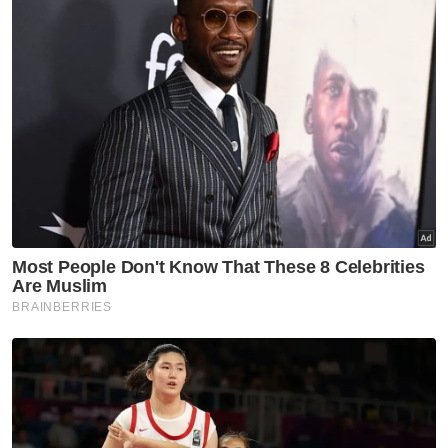
“Keterangan menunjukkan mangsa
dilacurkan oleh bapanya yang juga saksi
dalam kes ini malah mangsa sendiri telah
mengecamkan perayu sebagai orang yang
merogolnya,” kata hakim ini.
Beliau berkata, susulan itu, mahkamah telah
meneliti alasan penghakiman mahkamah
rendah dalam mempertimbangkan hukuman
terhadap Yousaf selaku perayu.
Katanya, mahkamah mendapati ia berada
dalam ruang lingkup prinsip undang-undang
penghukuman.