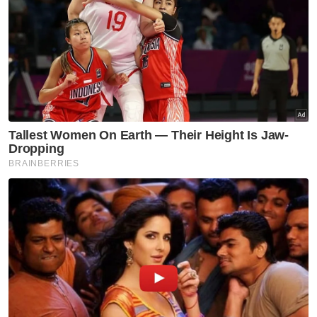
Artikel Berkaitan:
Lelaki warga Pakistan ditahan miliki motosikal curi
Datuk rogol cucu: Mahkamah Rayuan kekalkan
hukuman penjara 20 tahun
Tular dilarikan kereta hitam, kanak-kanak
perempuan ditemukan selamat
Menurutnya, mahkamah sesyen
mempertimbangkan semua faktor untuk
mencapai kepada suatu hukuman yang
setimpal maka hukuman dan perintah yang
diberikan bukan suatu yang melampau.