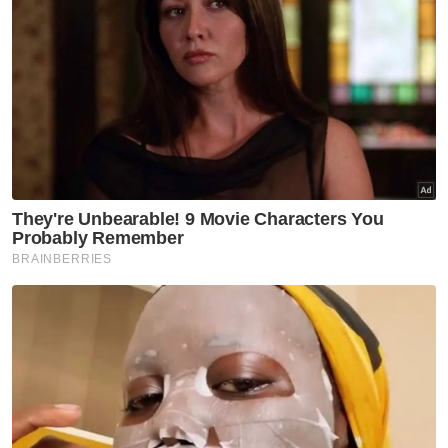
Rogol
Lacur
Pakistan
Artikel Disyorkan
Semasa
Polis kesan lelaki dipercayai
pukul, ugut pengguna jalan
raya
Semasa