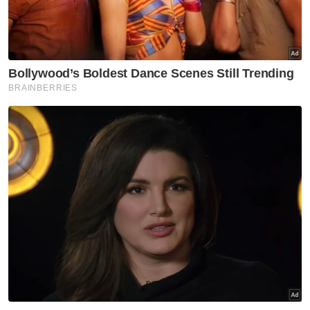
Mengikut pertuduhan, Yousaf didakwa
merogol kanak-kanak berkenaan di sebuah
kondominium di Batu 9 Cheras, Hulu Langat,
pada November 2018.
Pertuduhan dibuat mengikut Seksyen 375(g)
Kanun Keseksaan yang boleh dihukum
mengikut Seksyen 376 (2)(d) kanun sama,
memperuntukkan hukuman penjara antara
10 hingga 30 tahun dan sebatan, jika sabit
kesalahan.