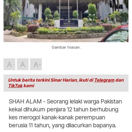
Gambar hiasan.
A
A
A
Untuk berita terkini Sinar Harian, ikuti di
Telegram
dan
TikTok
kami
SHAH ALAM - Seorang lelaki warga Pakistan
kekal dihukum penjara 12 tahun berhubung
kes merogol kanak-kanak perempuan
berusia 11 tahun, yang dilacurkan bapanya.