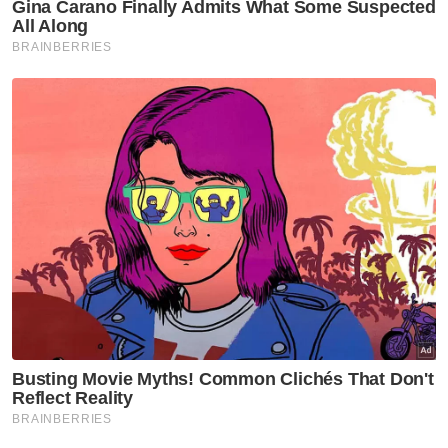
Berita Telus & Tulus menerusi E-Mel setiap
hari!
Nak berita-berita terkini dengan lebih pantas?
Jom sertai saluran WhatsApp Sinar Harian:
https://whatsapp.com/channel/0029Va4iEylE