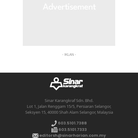
- IKLAN -
Sinar Karangkraf Sdn. Bhd.
Lot 1, Jalan Renggam 15/5, Persiaran Selangor,
Seksyen 15, 40000 Shah Alam Selangor, Malaysia
603.5101.7388
603.5101.7333
editorsh@sinarharian.com.my