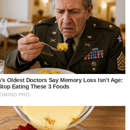
Ramadan kecewa
Bukan sengaja naikkan harga
Harga juadah popular di bazar Ramadan meningkat
Masak lebih jimat atau beli lebih mudah?
Bazar Ramadan: Bubur lambuk, martabak antara yang
naik harga
Kos masak lebih jimat bagi yang berkeluarga
 berita-berita terkini dengan lebih pantas? Jom
tai saluran WhatsApp Sinar Harian:
ps://whatsapp.com/channel/0029Va4iEylEgGfDYS
t turun aplikasi Sinar Harian.
Klik di sini!
abak
Pelanggan
aga