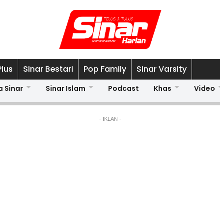
Plus
Sinar Bestari
Pop Family
Sinar Varsity
a Sinar
Sinar Islam
Podcast
Khas
Video
- IKLAN -