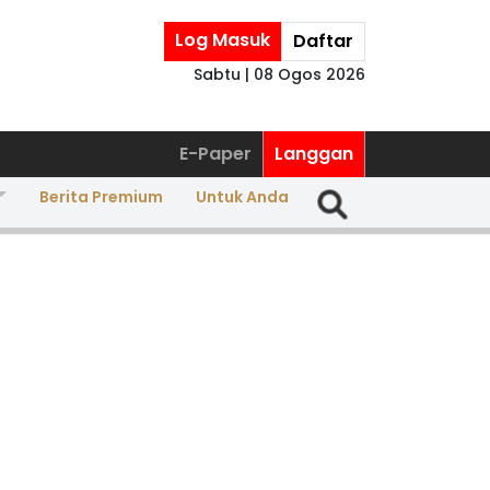
Log Masuk
Daftar
Sabtu | 08 Ogos 2026
E-Paper
Langgan
Berita Premium
Untuk Anda