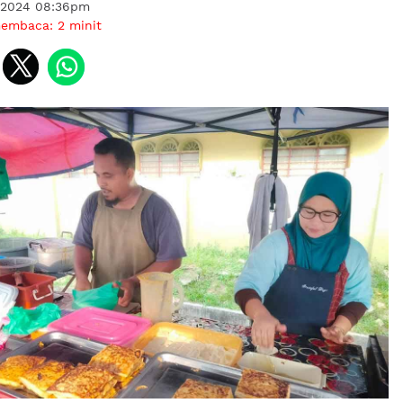
 2024 08:36pm
membaca:
2
minit