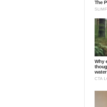
"Al
unt
bel
"La
RM3
mem
Ar