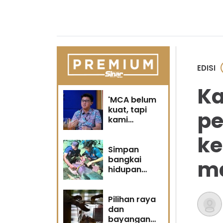
EDISI
Ka
'MCA belum
kuat, tapi
pe
kami
berubah' -
ke
Sin Woon
Simpan
bangkai
m
hidupan
marin satu
kesalahan
Pilihan raya
dan
bayangan