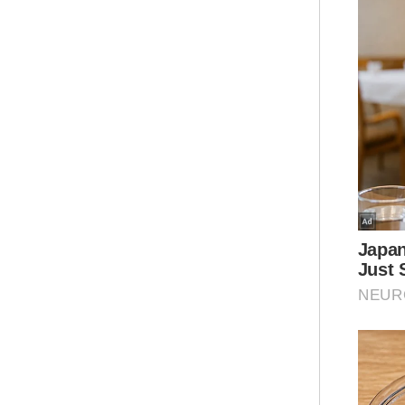
Nak
ser
htt
Mua
Mart
Peni