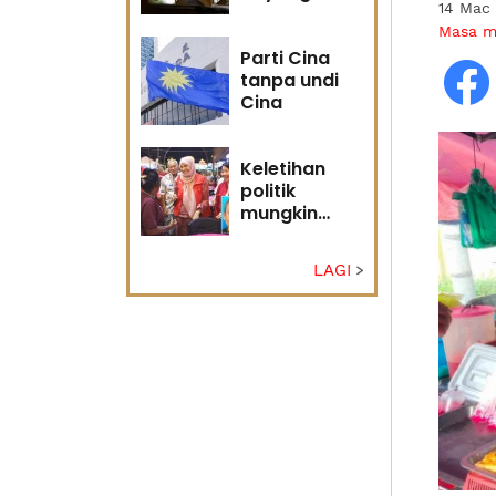
14 Mac
masa
Masa 
hadapan
Parti Cina
tanpa undi
Cina
Keletihan
politik
mungkin
faktor Nurul
Izzah undur
LAGI
diri -
Penganalisis
politik