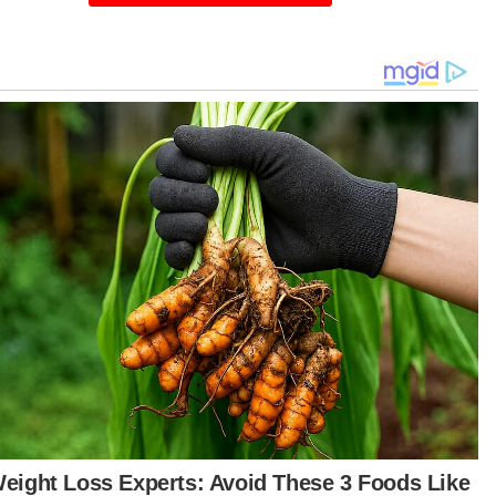
Martabak RM3 yang dijual di bazar Ramadan Sedim.
ya berniaga setiap hari bukan sahaja pada bulan
adan.
ri biasa pun saya jual RM3.
ya berniaga bukan untuk berlawan dengan
ng walaupun kita sedar ada yang sudah jual
ingga RM5 sebiji," katanya ketika ditemui di
ar Ramadan Sedim di sini pada Khamis.
ad Tarmimi berkata, jualannya beroperasi pada
 3 petang setiap hari sepanjang Ramadan.