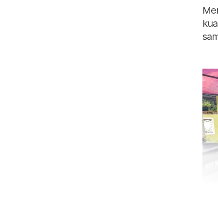
Men
kua
sam