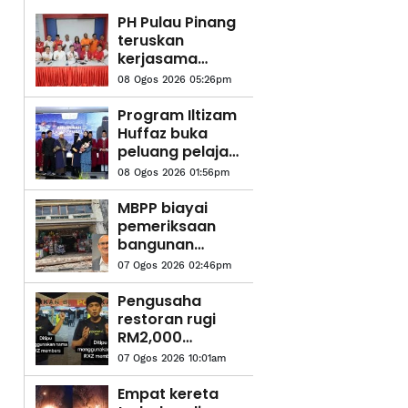
PH Pulau Pinang
teruskan
kerjasama
dengan BN,
08 Ogos 2026 05:26pm
UMNO
Program Iltizam
Huffaz buka
peluang pelajar
tahfiz ceburi
08 Ogos 2026 01:56pm
bidang
profesional
MBPP biayai
pemeriksaan
bangunan
warisan, elak
07 Ogos 2026 02:46pm
insiden
runtuhan
Pengusaha
berulang
restoran rugi
RM2,000
diperdaya
07 Ogos 2026 10:01am
tempahan palsu
guna nama RXZ
Empat kereta