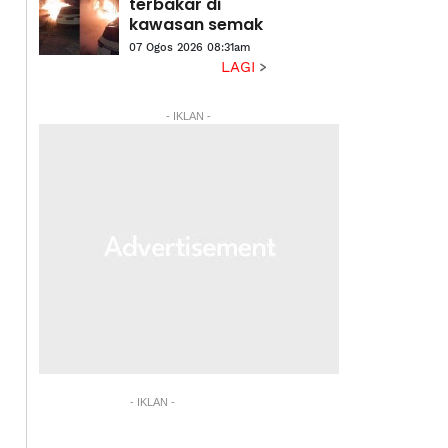
Members
terbakar di
kawasan semak
07 Ogos 2026 08:31am
LAGI
- IKLAN -
- IKLAN -