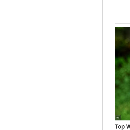
"Sa
Ram
"Ha
"Sa
ora
seh
baz
Ahm
jam