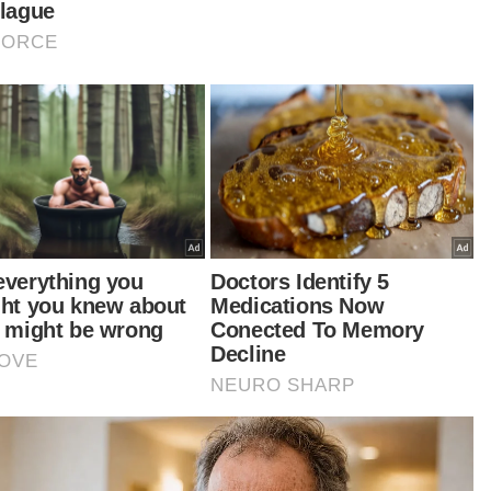
hamdulillah jual murah ni bukan kata tak ada
ung langsung, masih ada dan cukup untuk buat
anja serta pusing modal.
gipun kita berniaga kawasan kampung, harga
 ini dikira mereka mampu beli dan tidak
bebankan," katanya.
tikel Berkaitan:
'Sup daging ada telur lalat, berbau'- Pengunjung bazar