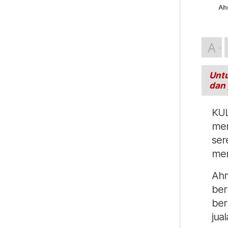
Ah
A
Untu
dan
KUL
men
ser
men
Ahm
ber
ber
jua