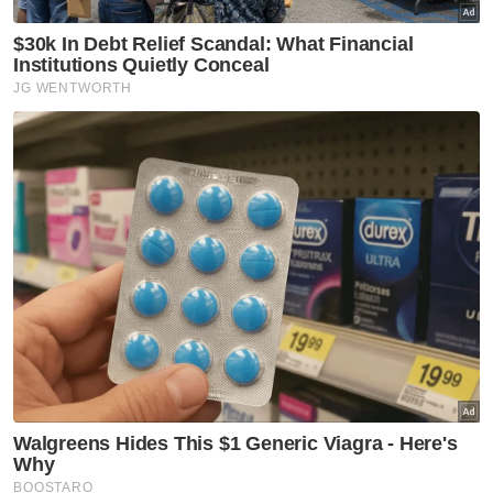
"Selama 40 tahun Pahang tidak melakukan
penyelarasan tarif air dan sudah tiba
masanya kerajaan negeri memulakan
langkah bagi memastikan keterjaminan,
meningkatkan kecekapan operasi serta
kualiti perkhidmatan bekalan air di masa
hadapan," jelasnya.
Muat turun aplikasi Sinar Harian.
Klik di sini!
Tarif Air
Rebat Air Makmur