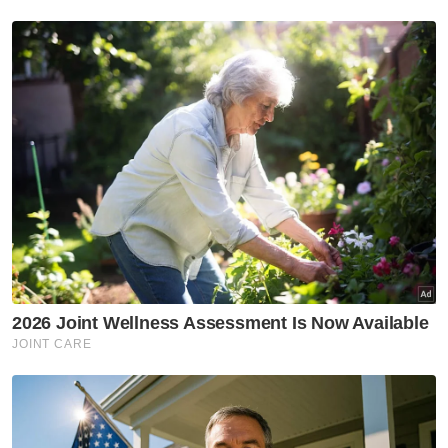
Artikel Disyorkan
Pahang
MCCC gesa denda penceroboh
tanah dinaikkan RM20 juta
Pahang
RSNP 2040: Rakyat Pahang
diberi ruang kemuka
pandangan, cadangan hala
tuju pembangunan negeri
Pahang
'Kali pertama lawan dengan
'orang besar' - Pesara polis
teruja main dam dengan MB
Pahang