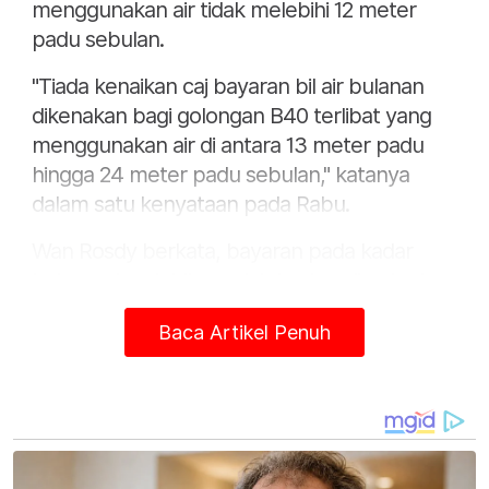
menggunakan air tidak melebihi 12 meter
padu sebulan.
"Tiada kenaikan caj bayaran bil air bulanan
dikenakan bagi golongan B40 terlibat yang
menggunakan air di antara 13 meter padu
hingga 24 meter padu sebulan," katanya
dalam satu kenyataan pada Rabu.
Wan Rosdy berkata, bayaran pada kadar
baharu akan lebih rendah berbanding kadar
terdahulu selepas pemberian RAM.
Baca Artikel Penuh