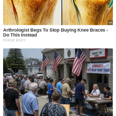
perkhidmatan bekalan air juga diminta untuk
meningkatkan mutu perkhidmatan,
merangka perancangan strategik dan
seterusnya mewujudkan situasi ‘menang
menang’ kepada semua pihak yang terlibat.
Berita Telus & Tulus menerusi E-Mel setiap
hari!