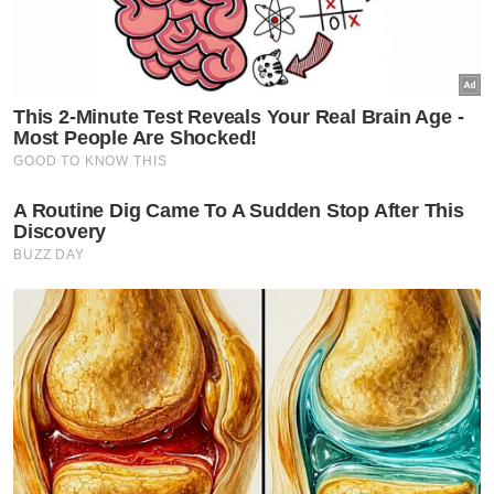
"Skim RAM ini membuktikan kerajaan negeri
sentiasa mendengar pandangan pelbagai
pihak ketika pelarasan tarif air tidak dapat
dielakkan bagi meningkatkan kualiti
perkhidmatan bekalan air di masa hadapan,"
ujarnya.
Beliau berkata, Pengurusan Air Pahang
Berhad (Paip) sebagai operator