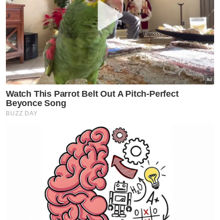
golongan sasar.
Artikel Berkaitan:
Kumpul baju terpakai bantu golongan memerlukan
'PN intai peluang ubah Kerajaan Pahang' - Muhyiddin
'Jika menang PRK Pelangai, PN intai peluang ubah
Kerajaan Pahang'- Muhyiddin
"Bagi pengguna yang tergolong dalam
golongan sasar namun tidak menerima rebat
secara automatik atas sebab tertentu, boleh
memohon dan menyemak di kaunter
Pejabat-pejabat Pengurusan Air Pahang
Berhad (PAIP) Daerah terdekat bermula 25
Januari ini.