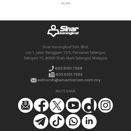
- IKLAN -
Sinar Karangkraf Sdn. Bhd.
Lot 1, Jalan Renggam 15/5, Persiaran Selangor,
Seksyen 15, 40000 Shah Alam Selangor, Malaysia
603.5101.7388
603.5101.7333
editorsh@sinarharian.com.my
IKUTI KAMI