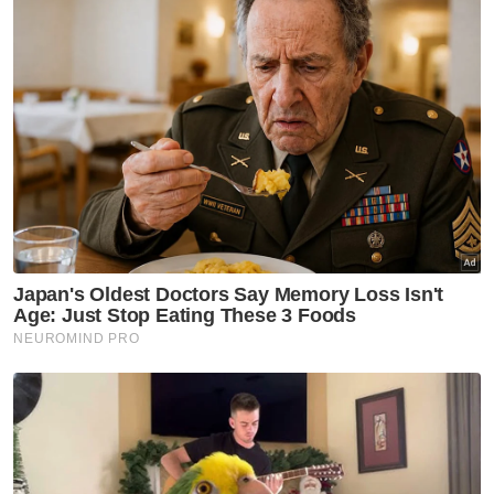
"Kenaikan minima bagi golongan B40 terlibat
yang menggunakan air 25 meter padu dan
ke atas sebulan menerusi pemberian RAM
ialah RM10 sebulan.
"Jumlah keseluruhan golongan sasar yang
menerima impak RAM seramai 38,000
pengguna dengan implikasi kewangan RM4.6
juta setahun," jelasnya.
Tambah beliau, RAM akan diberi secara
automatik kepada semua pengguna