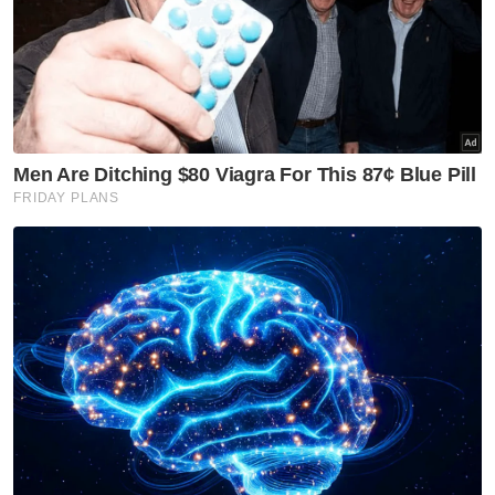
Artikel Disyorkan
GLOBAL
Jakarta: Hampir 1,000 senjata
api, dadah ditemukan di
sekolah swasta
GLOBAL
Itali keluarkan amaran merah
gelombang haba bagi semua
27 bandar utama
GLOBAL
Nobita, Uzumaki dan Luffy
antara nama pilihan penduduk
Indonesia
GLOBAL
Trump naik angin stok senjata
AS hampir kehabisan