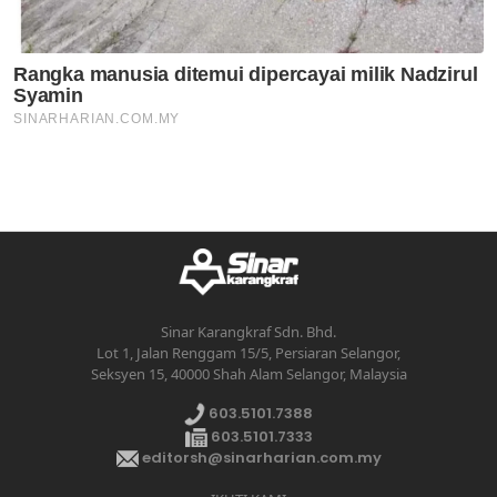
Sinar Karangkraf Sdn. Bhd.
Lot 1, Jalan Renggam 15/5, Persiaran Selangor,
Seksyen 15, 40000 Shah Alam Selangor, Malaysia
603.5101.7388
603.5101.7333
editorsh@sinarharian.com.my