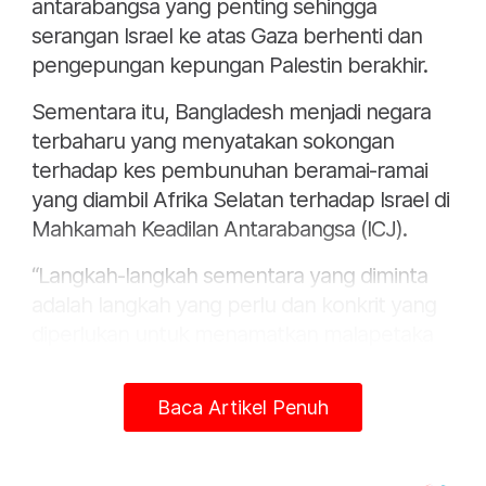
antarabangsa yang penting sehingga
serangan Israel ke atas Gaza berhenti dan
pengepungan kepungan Palestin berakhir.
Sementara itu, Bangladesh menjadi negara
terbaharu yang menyatakan sokongan
terhadap kes pembunuhan beramai-ramai
yang diambil Afrika Selatan terhadap Israel di
Mahkamah Keadilan Antarabangsa (ICJ).
“Langkah-langkah sementara yang diminta
adalah langkah yang perlu dan konkrit yang
diperlukan untuk menamatkan malapetaka
kemanusiaan yang berlaku di Gaza,” kata
Kementerian Luar Negeri Bangladesh dalam
Baca Artikel Penuh
satu kenyataan.
Bangladesh menyertai semakin banyak