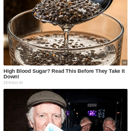
Kurang daripada 18 tahun
18 - 24 tahun
25 - 34 tahun
35 - 44 tahun
45 - 54 tahun
55 - 64 tahun
65 tahun dan ke atas
VPoints:
0
Masuk | Daftar
Tentera As
Peluru Berpandu
Yemen