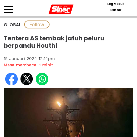
Log Masuk
Daftar
GLOBAL
Tentera AS tembak jatuh peluru
berpandu Houthi
15 Januari 2024 12:14pm
Masa membaca:
1
minit