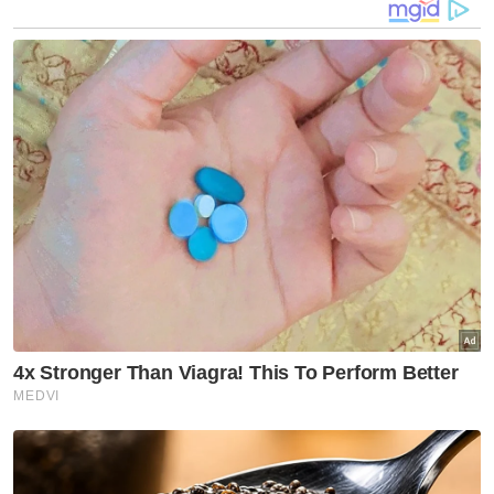
negara yang berkata mereka akan campur
tangan dalam kes itu, termasuk Jerman yang
memilih menyatakan sokongan terhadap
Israel, mendapat kritikan daripada Namibia. -
Awani
Artikel Berkaitan:
Pertahanan udara Rusia tembak jatuh dron Ukraine
di Wilayah Smolensk
Hizbullah guna peluru berpandu Burkan bedil Israel
Tentera Israel tembak sesiapa sahaja keluar dari
hospital - Doktor
Muat turun aplikasi Sinar Harian.
Klik di sini!
Harap bantu kajian selidik kami dan
×
dapatkan baucar tunai.
Berapakah umur anda?