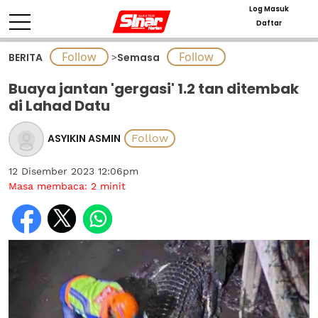
Log Masuk
Daftar
BERITA
>
Semasa
Buaya jantan 'gergasi' 1.2 tan ditembak
di Lahad Datu
ASYIKIN ASMIN
12 Disember 2023 12:06pm
Masa membaca:
2
minit