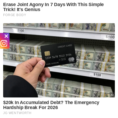
Semasa
Lelaki Pakistan tular guna
kenderaan logo JIM ditahan
Semasa
Penghantar makanan diacu
pisau ketika isi minyak
Semasa
Kes serangan seksual OKU
libatkan Rohingya: Polis
nasihat jangan ambil tindakan
sendiri