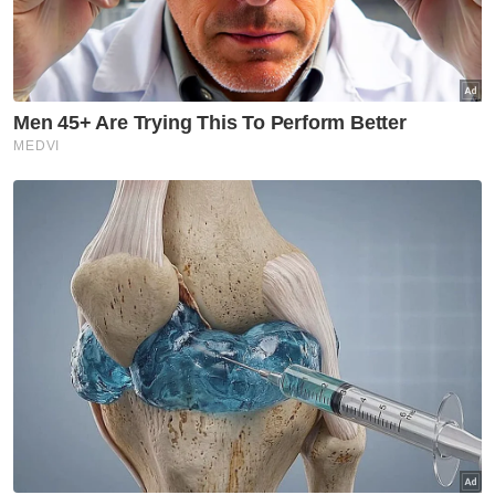
Masuk | Daftar
Buaya Jantan
Ditembak
Lahad Datu
Artikel Disyorkan
Semasa
Lelaki Pakistan tular guna
kenderaan logo JIM ditahan