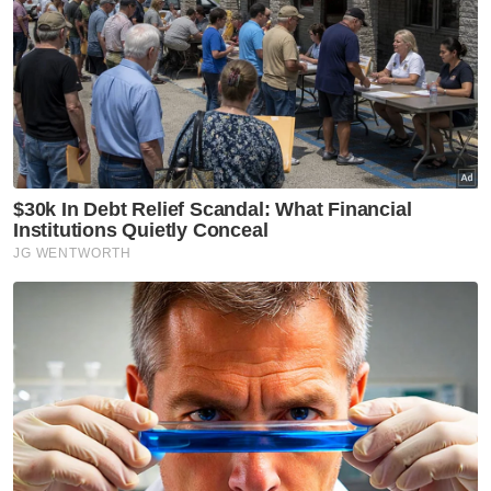
dalam kejadian di Kampung Desa Bajau, Lahad
Datu pada Isnin. Buaya yang dianggarkan seberat
1.2 tan itu itu hanya berjaya ditangkap selepas
hampir lima jam pihak APM dan Jabatan Hidupan
Liar (JHL) melakukan operasi.
#fyp
original sound
- Sinar Harian
Muat turun aplikasi Sinar Harian.
Klik di sini!
Jawab soalan kaji selidik dan
dapatkan
×
baucar tunai.
Apakah jantina anda?
Lelaki
Perempuan
VPoints:
0