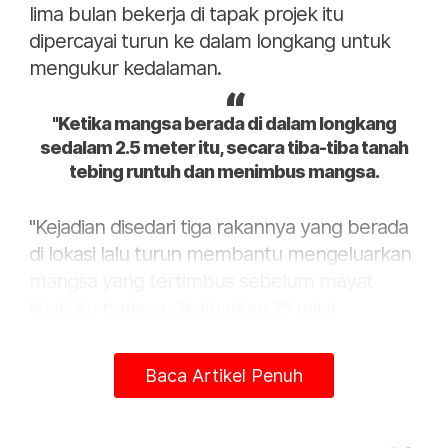
lima bulan bekerja di tapak projek itu
dipercayai turun ke dalam longkang untuk
mengukur kedalaman.
"Ketika mangsa berada di dalam longkang
sedalam 2.5 meter itu, secara tiba-tiba tanah
tebing runtuh dan menimbus mangsa.
"Kejadian disedari tiga rakannya yang berada
di lokasi lalu turun membantu mengeluarkan
mangsa yang tertimbus sebelum mayat
lelaki itu berjaya dikeluarkan 15 minit
kemudian," katanya.
Baca Artikel Penuh
Azli berkata, mayat mangsa dihantar ke
Hospital Lipis untuk proses bedah siasat.