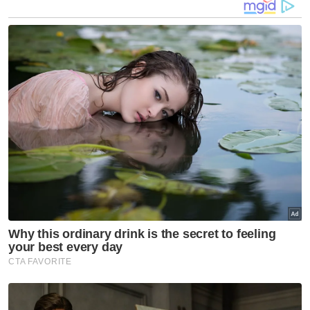
Sementara itu, Pegawai Perhubungan Awam
Jabatan Bomba dan Penyelamat Malaysia
(JBPM) Pahang, Zulfadli Zakaria berkata,
susulan maklumat diterima, lapan anggota
termasuk pegawai dari Balai Bomba dan
Penyelamat (BBP) Kuala Lipis ke lokasi untuk
bantuan menyelamat.
Menurutnya, ketika tiba di lokasi, mayat
mangsa telah dikeluarkan dengan bantuan
rakan sekerja.
Artikel Berkaitan:
Buruh maut tertimbus: CIDB arah henti kerja di tapak
projek
Warga emas maut dirempuh lori di lampu isyarat
Waris keluarga tuntut jenazah pasangan warga
emas maut dibunuh