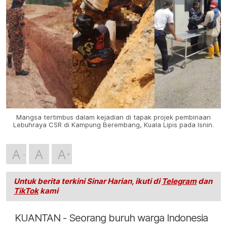
Mangsa tertimbus dalam kejadian di tapak projek pembinaan
Lebuhraya CSR di Kampung Berembang, Kuala Lipis pada Isnin.
A
A
A
Untuk berita terkini Sinar Harian, ikuti di
Telegram
dan
TikTok
kami
KUANTAN - Seorang buruh warga Indonesia