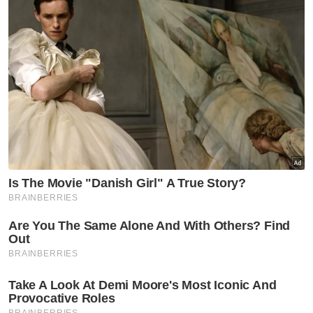
"Pihak bomba melakukan pemeriksaan di
kawasan kejadian bagi memastikan lokasi itu
selamat sebelum operasi diserahkan kepada
pihak polis untuk tindakan selanjutnya,"
katanya.
Muat turun aplikasi Sinar Harian.
Klik di sini!
Buruh Maut
Tertimbus Tanah
Warga Indonesia