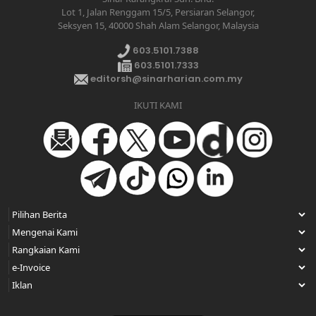
Lot 1, Jalan Renggam 15/5, Persiaran Selangor,
Seksyen 15, 40000 Shah Alam Selangor, Malaysia
603.5101.7388
603.5101.7333
editorsh@sinarharian.com.my
IKUTI KAMI