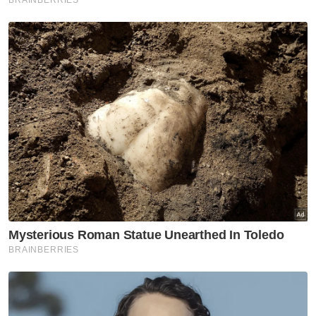
Artikel Disyorkan
Semasa
Simpan bangkai hidupan marin
satu kesalahan
Semasa
Mangsa melecur terkena
letupan ketika bakar sampah
terima faedah LINDUNG 24
Jam
Semasa
Jenazah Koperal Mohamad Nur
Hafiz selamat dikebumikan di
Kelantan
Semasa