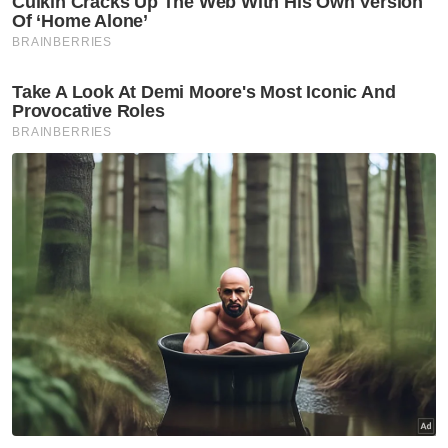
belanja RM100 berdepan
tindakan tatatertib
Semasa
Kenyataan MAG tunjuk
'sindrom penafian' - King Sing