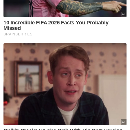
Dirogol
Artikel Disyorkan
Semasa
'Kayla hanya pinjaman 49 hari'
Semasa
Polis Johor berkas 209 GRO
warga asing
Semasa
Dua anggota polis minta