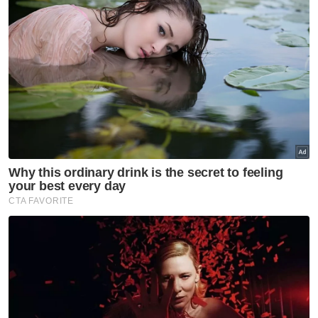
"Pihak polis tidak menolak kemungkinan
mangsa turut dirogol berdasarkan terdapat
kesan air mani yang terdapat pada alat sulit
mangsa.
Artikel Berkaitan:
Mayat lelaki ditemukan dalam keadaan ngeri
dipercayai dibaham harimau
Mayat wanita ditemui terapung
PDRM akan wujudkan pasukan dron di Lahad Datu
"Selain itu, telefon bimbit milik mangsa juga
didapati hilang dan tiada wang tunai ditemui
di dalam dompetnya," katanya.
Tambah beliau lagi, mayat mangsa dihantar
ke Jabatan Forensik untuk dibedah siasat
dan kes disiasat 302 Kanun Keseksaan yang
membawa hukuman mati jika disabit