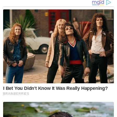
Barang mangsa turut ditemukan bersama mayat mangsa.
Susulan itu, Rohan berkata, ahli keluarganya
keluar mencari mangsa sebelum
menemuinya kira-kira 600 meter dari rumah
dalam keadaan tidak bernyawa.
"Hasil siasatan, terdapat kesan hentakan
benda tumpul di kepala dan kesan kelar di
bahagian leher mangsa selain ditemui dalam
keadaan separuh bogel.