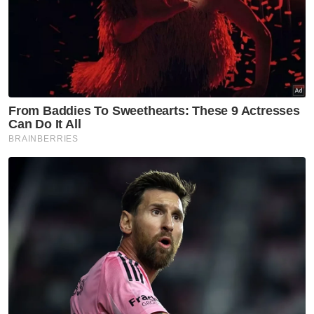
kesalahan.
"Polis sedang mengesan suspek dalam kes ini
dan orang ramai yang mempunyai maklumat
boleh salurkan kepada balai polis terdekat
atau Ketua Bahagian Siasatan Jenayah Ibu
Pejabat Polis Daerah (IPD) Lahad Datu,
Asisten Superintenden Kharuddin Husain di
talian 013-9071709," katanya.
Muat turun aplikasi Sinar Harian.
Klik di sini!
Mayat Wanita
Separuh Bogel