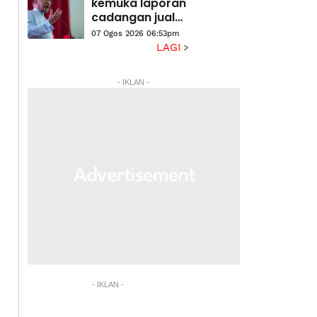
laluan berisiko
kemuka laporan
cadangan jual
aset di bawah
07 Ogos 2026 06:53pm
nilai belian -
LAGI
Anwar
- IKLAN -
- IKLAN -