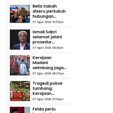
Belia Sabah
diseru perkukuh
hubungan
dengan
07 Ogos 2026 10:07pm
Putrajaya
Ismail Sabri
selamat jalani
prosedur
pasang alat
07 Ogos 2026 08:21pm
perentak
jantung
Kerajaan
Madani
seimbang jaga
kepentingan
07 Ogos 2026 08:07pm
semua kaum,
aliran
Tragedi pokok
pendidikan - PM
tumbang:
Kerajaan
disaran
07 Ogos 2026 07:01pm
wujudkan zon
bebas pokok di
Felda perlu