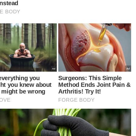
it Kawalan Bangunan DBKL sudah dikehendaki
gambil tindakan segera (keluarkan notis arah
obohan 'partition')," katanya pada sidang akhbar
epas serbuan di Taman Maluri, Cheras itu.
ar Harian pada 10 Oktober lalu membongkar
ujudan bilik sewa kapsul tidak ubah seperti