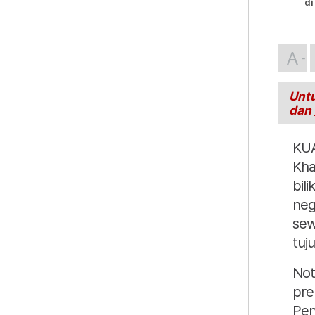
di
A
Untu
dan
KU
Kha
bil
neg
sew
tuju
Not
pre
Pen