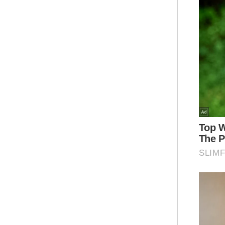
'sa
RM3
mem
Bil
asp
ber
tin
yan
Ar