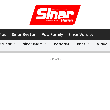
Plus
Sinar Bestari
Pop Family
Sinar Varsity
a Sinar
Sinar Islam
Podcast
Khas
Video
- IKLAN -