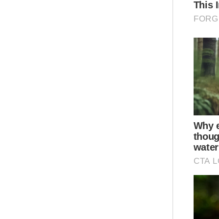
"Un
men
per
sel
Sin
kew