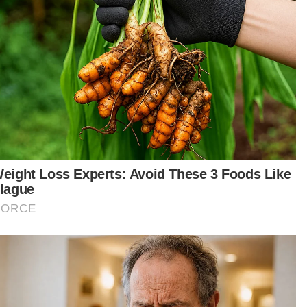
ngkar burung' atau 'liang lahad' yang disewakan
00 sebulan walaupun hanya boleh
uatkan sebuah tilam.
ik sewa sempit seumpama itu yang mengabaikan
ek keselesaan dan keselamatan semakin
tambah di Lembah Klang ekoran kos sara hidup
ggi di bandar selain sikap tamak pemilik rumah
g mahu mengaut keuntungan berlipat ganda.
tikel Berkaitan:
Bilik sewa sangkar burung diserbu Menteri KPKT
[VIDEO] Bilik sewa sangkar burung: PBT periksa
bangunan di seluruh negara mulai hari ini
Pemilik bangunan bilik sewa 'sarang burung' sudah
dikenalpasti, notis akan dikeluarkan
Tiada bilik sangkar burung di Ipoh
Awas, pemilik premis bilik ‘sangkar burung’!
KPKT bertindak tegas isu bilik 'sangkar burung'