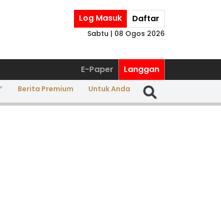
Log Masuk
Daftar
Sabtu | 08 Ogos 2026
E-Paper
Langgan
Berita Premium
Untuk Anda