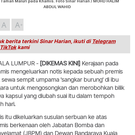
 Taman Maluri pada Khamis. Foto Sinar Harian / MOHD HALIM
ABDUL WAHID
A
A
k berita terkini Sinar Harian, ikuti di
Telegram
TikTok
kami
ALA LUMPUR -
[DIKEMAS KINI]
Kerajaan pada
mis mengeluarkan notis kepada sebuah premis
ik sewa sempit umpama 'sangkar burung' di ibu
ara untuk mengosongkan dan merobohkan bilik
a kapsul yang diubah suai itu dalam tempoh
h hari.
is itu dikeluarkan susulan serbuan ke atas
mis berkenaan oleh Jabatan Bomba dan
yelamat (JBPM) dan Dewan Bandaraya Kuala