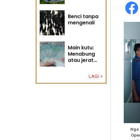
Tuhan
Benci tanpa
mengenali
Main kutu:
Menabung
atau jerat
diri?
LAGI
Nga 
Oper