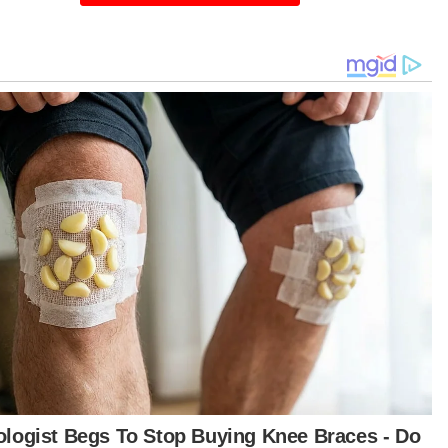
Nga Kor Ming menunjukkan keadaan sebuah bilik yang sempit pada
Operasi Khas Ke Atas Premis Menghapus Bahaya Kebakaran (MBK) di
Taman Maluri pada Khamis. Foto Sinar Harian / MOHD HALIM ABDUL
WAHID
 Ming mengesahkan pengubahsuaian yang
akukan pemilik premis itu tidak mendapat
ulusan DBKL.
rbuan ini mendapati banyak kesalahan yang
akukan pemilik premis bukan sahaja dari segi
a Perkhidmatan Bomba 1988 (Akta 341) tetapi
a menyalahi Sekyen 79 Akta Jalan, Parit dan
gunan 1974.