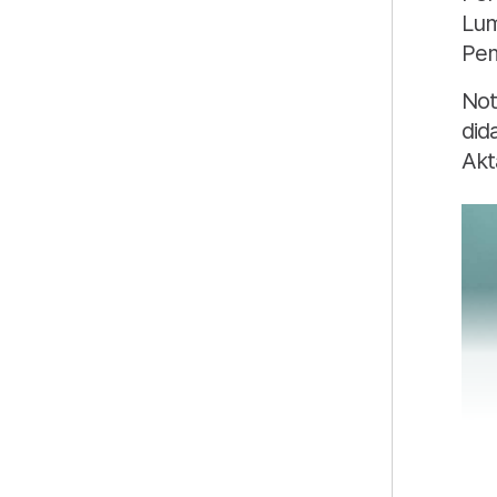
Lum
Pem
Not
did
Akt