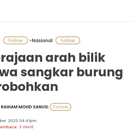
A
>
Nasional
rajaan arah bilik
wa sangkar burung
robohkan
RAIHAM MOHD SANUSI
ober 2023 04:41pm
membaca:
3
minit