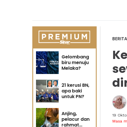
BERIT
Ke
Gelombang
biru menuju
se
Melaka?
di
21 kerusi BN,
apa baki
untuk PN?
Anjing,
19 Okt
pelacur dan
Masa 
rahmat