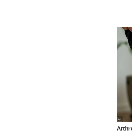
Kor
dil
kel
"Se
dil
Akt
jug
Ban