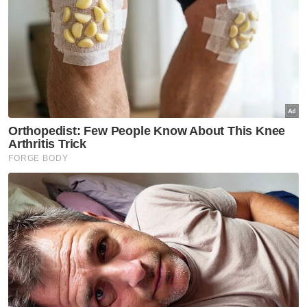
katanya.
Che Zaimani berkata, siasatan awal
mendapati setiap individu yang ingin
menyertai pesta dadah berkenaan dikenakan
bayaran RM50 untuk lelaki dan percuma
untuk perempuan.
Artikel Berkaitan:
Padah suka-suka ubah nombor plat 'fancy', remaja
ditahan polis
Lima lelaki ditahan bersama 890 liter air ketum
SPRM kesan dua individu termasuk menantu
Muhyiddin
"Kesemua mereka sudah berada di hotel
terbabit sejak Khamis lalu dan kita menahan
dua lelaki yang menjadi penganjur parti liar
berkenaan. Mereka dibawa ke Ibu Pejabat