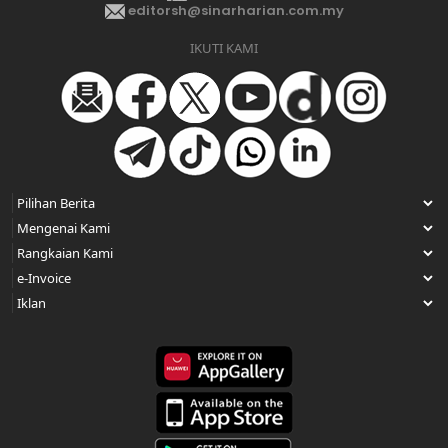
editorsh@sinarharian.com.my
IKUTI KAMI