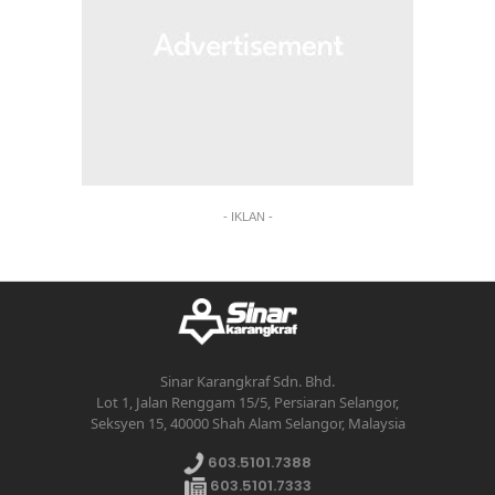
- IKLAN -
Sinar Karangkraf Sdn. Bhd.
Lot 1, Jalan Renggam 15/5, Persiaran Selangor,
Seksyen 15, 40000 Shah Alam Selangor, Malaysia
603.5101.7388
603.5101.7333