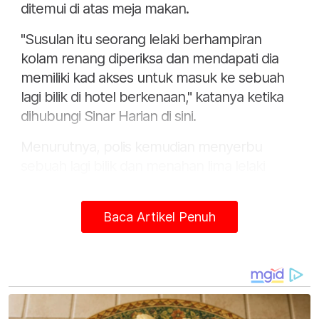
ditemui di atas meja makan.
"Susulan itu seorang lelaki berhampiran
kolam renang diperiksa dan mendapati dia
memiliki kad akses untuk masuk ke sebuah
lagi bilik di hotel berkenaan," katanya ketika
dihubungi Sinar Harian di sini.
Menurutnya, polis kemudian menyerbu
sebuah lagi bilik dan menahan lima lelaki
serta seorang perempuan selain turut
merampas satu peket berisi dadah disyaki
Baca Artikel Penuh
ketamin seberat 0.69g dan sebiji pil ekstasi
bernilai RM30 di atas rak televisyen.