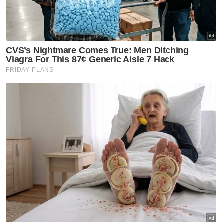
penduduk
Jenayah
Sindiket Aceh 'kuasai' perairan
Selangor
Jenayah
Sindiket edar cecair vape
dadah tumpas
Jenayah
Bayi dibuang dalam sungai,
hospital dan klinik swasta akan
diperiksa