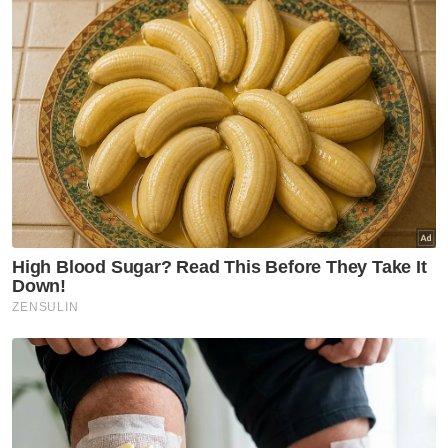
"Pemeriksaan air kencing mendapati 11 lelaki
serta tiga perempuan yang ditahan itu positif
dadah dan kes disiasat mengikut Seksyen
39A(1), Seksyen 12(2) dan Seksyen 15(1)(a)
Akta Dadah Berbahaya 1952.
"Semua yang ditahan berusia 16 hingga 31
dan bekerja sebagai penarik kereta, kedai
pakaian, jurujual, kilang dan kontraktor,"