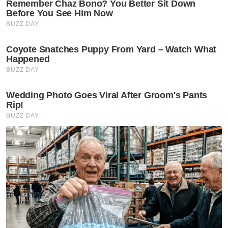
Pesta Dadah
Che Zaimani Che Awang
Dadah
Lalok
Artikel Disyorkan
Jenayah
Pencuri nekad tolak lembu dari
kereta selepas dikejar