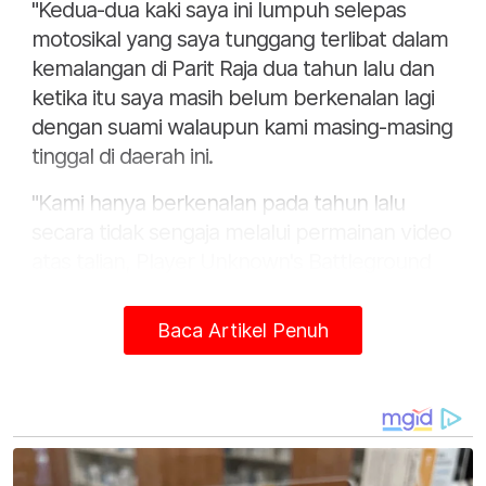
"Kedua-dua kaki saya ini lumpuh selepas
motosikal yang saya tunggang terlibat dalam
kemalangan di Parit Raja dua tahun lalu dan
ketika itu saya masih belum berkenalan lagi
dengan suami walaupun kami masing-masing
tinggal di daerah ini.
"Kami hanya berkenalan pada tahun lalu
secara tidak sengaja melalui permainan video
atas talian, Player Unknown's Battleground
(PUBG) pada tahun lalu dan bermula dari
situ, hubungan kami bertambah akrab
Baca Artikel Penuh
sehingga membuahkan rasa cinta," katanya.