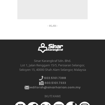
- IKLAN -
Sinar Karangkraf Sdn. Bhd.
Lot 1, Jalan Renggam 15/5, Persiaran Selangor,
Seksyen 15, 40000 Shah Alam Selangor, Malaysia
603.5101.7388
603.5101.7333
editorsh@sinarharian.com.my
IKUTI KAMI