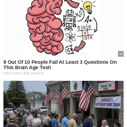
Muat turun aplikasi Sinar Harian.
Klik di sini!
Perkahwinan
Kahwin OKU
Isteri Lumpuh
PUBG