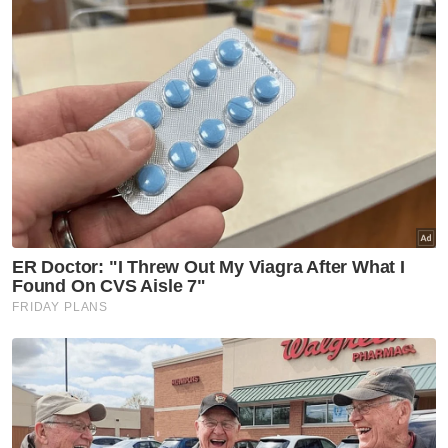
Sebanyak 18 pasangan pengantin yang menyertai Majlis
Pernikahan Beramai-Ramai anjuran Kelab Kebajikan Pejabat
Kadi Daerah Batu Pahat.
Sementara itu, Amirul Syahmi berkata, dia
mengambil keputusan untuk mendirikan
rumah tangga bersama pilihan hatinya itu
selepas diberitahu oleh ahli keluarganya
mengenai Majlis Pernikahan Beramai-Ramai