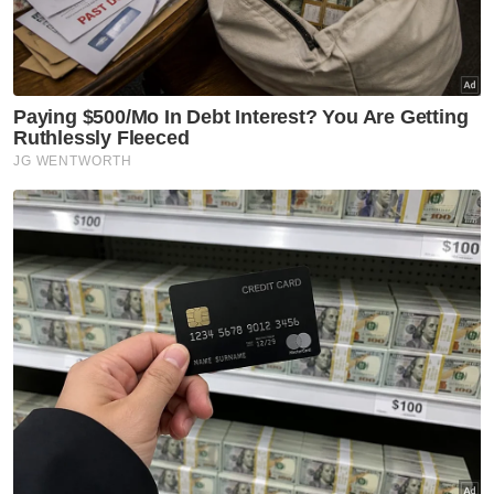
dalam sejarah hidup dia dan isterinya.
Sementara itu, Kadi Daerah Batu Pahat,
Dzukafli Mohamed berkata, program yang
kali kedua dijalankan sejak tahun 2016 itu
merupakan salah satu inisiatif Kelab Kebajikan
Pejabat Kadi Daerah Batu Pahat untuk
menggalakkan bakal pengantin di daerah ini
mendirikan rumah tangga.
Artikel Berkaitan:
Mayat lelaki tidak sempurna ditemukan terapung
Lelaki dedah kaki dipotong akibat banyak minum teh
tarik
Tanggungjawab Anwar sebagai seorang beragama
Islam tidak terhenti - KJ
"Walaupun kita iklankan majlis ini dalam