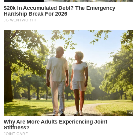
tempoh empat bulan, sambutan yang
diterima amat menggalakkan kerana kami
sedar untuk mendirikan rumah tangga
sekarang perlu mengeluarkan perbelanjaan
yang besar dan selepas ini kami rancang
untuk adakan majlis seperti ini dua kali
setahun.
"Apa yang menariknya kali ini, kesemua
pasangan pengantin ini akan diraikan selama
dua hari satu malam dan terdapat banyak
pengisian termasuk penginapan di hotel,
candle light dinner, cabutan bertuah dan
konvoi pengantin," katanya.