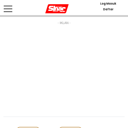
Log Masuk
Daftar
- IKLAN -