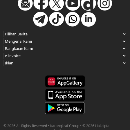
© 2026 All Rights Reserved • Karangkraf Group • © 2026 Hakcipta