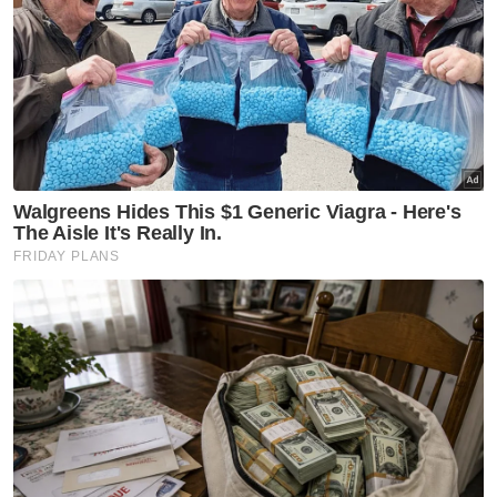
tersebut kira-kira beberapa bulan lalu.
Menurutnya, walaupun dengan bayaran
hanya RM3,500, beliau secara peribadi
berpuas hati apabila perjalanan majlis
perkahwinannya itu berlangsung dengan
meriah dan akan dijadikan kenangan terindah