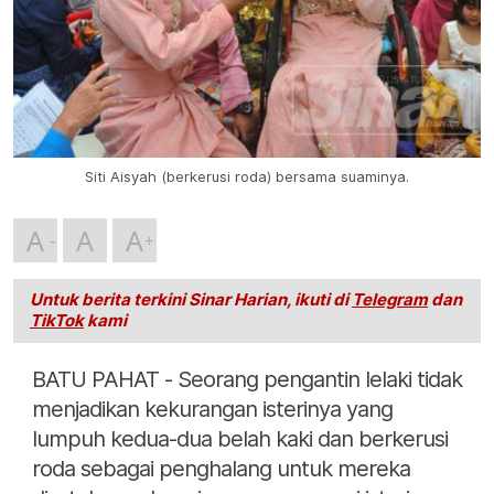
Siti Aisyah (berkerusi roda) bersama suaminya.
A
A
A
Untuk berita terkini Sinar Harian, ikuti di
Telegram
dan
TikTok
kami
BATU PAHAT - Seorang pengantin lelaki tidak
menjadikan kekurangan isterinya yang
lumpuh kedua-dua belah kaki dan berkerusi
roda sebagai penghalang untuk mereka