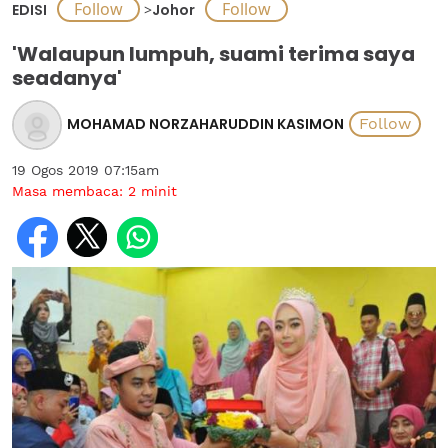
EDISI
>
Johor
'Walaupun lumpuh, suami terima saya
seadanya'
MOHAMAD NORZAHARUDDIN KASIMON
19 Ogos 2019 07:15am
Masa membaca:
2
minit