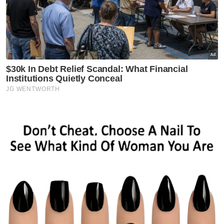
Artikel Disyorkan
Johor
‘Bukan wayang, kami cuma
tuntut janji KKM’ - Onn Hafiz
Johor
Johor jawab kritikan Dr
Rafidah, tegas perjuang sektor
kesihatan
Johor
Johor imarah masjid dengan
solat Maghrib, Isyak berjemaah