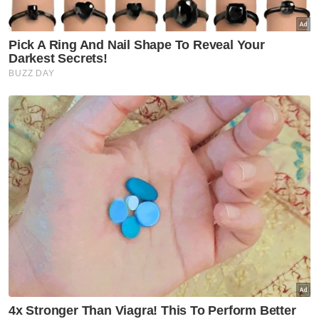
Johor
Hospital Pasir Gudang belum
beroperasi penuh, 1,192
jawatan masih kosong - Onn
Hafiz