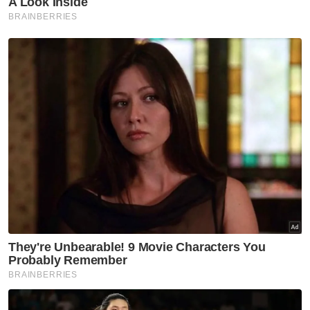
"Ayahanda sentiasa terpanggil untuk
membantu rakyat. Sebab itu, saya sendiri
pun rasa terpanggil untuk membantu dalam
apa segi sekalipun.
"Kadangkala bila Ayahanda saya tidak ada,
saya pun terpanggil juga untuk pergi jumpa
rakyat, mesti bantu mereka. Jadi secara