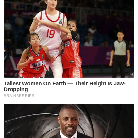
automatik, kalau saya tak pergi saya rasa
bersalah, rasa resah dan rasa tak sedap hati,”
titah Seri Paduka.
Dalam melaksanakan tanggungjawab yang
baru digalas, Seri Paduka mengakui sering
menekankan harapan untuk menjadi raja
yang baik dan memenuhi harapan seluruh
rakyat.
Artikel Berkaitan:
Warga asing terus monopoli luar Pasar Borong Kuala
Lumpur
Ismail Sabri menghadap Yang di-Pertuan Agong
Penang, Kuala Lumpur City sama gagah di
Bandaraya
“Apakah ciri yang diperlukan untuk menjadi