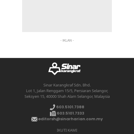
- IKLAN -
Sinar Karangkraf Sdn. Bhd.
Lot 1, Jalan Renggam 15/5, Persiaran Selangor,
Seksyen 15, 40000 Shah Alam Selangor, Malaysia
603.5101.7388
603.5101.7333
editorsh@sinarharian.com.my
IKUTI KAMI