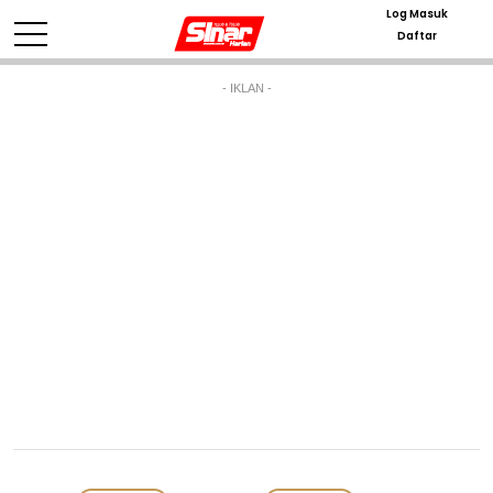
Log Masuk
Daftar
- IKLAN -