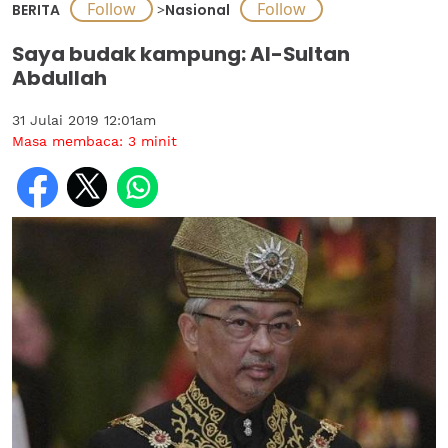
BERITA
>
Nasional
Saya budak kampung: Al-Sultan
Abdullah
31 Julai 2019 12:01am
Masa membaca:
3
minit