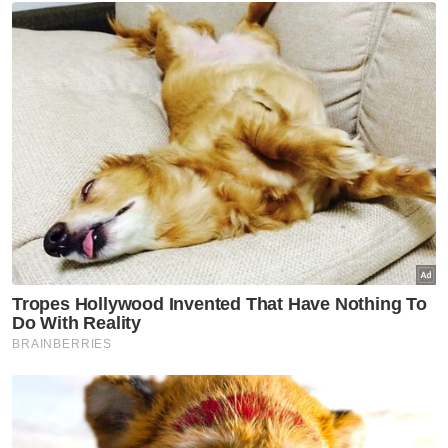
Muat turun aplikasi Sinar Harian.
Klik di sini!
Al Sultan Abdullah
Pertabalan Agong
Pertabalan Al Sultan Abdullah
Artikel Disyorkan