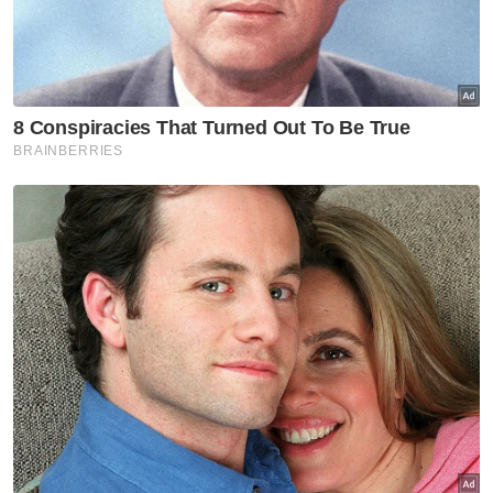
"Namun, mungkin kita tidak boleh
memuaskan hati semua rakyat, tetapi
sekadar mana yang saya boleh bantu dan
mampu menolong, saya tetap akan
menolong,” titah Seri Paduka.
Berkongsi pandangan mengenai
perkembangan dunia teknologi, terutamanya
media sosial, Al-Sultan Abdullah yang genap
60 tahun hari ini mengakui tidak terikut
dengan kemajuan teknologi masa kini, namun
berpendapat ruang media sosial harus
digunakan sebaik mungkin.