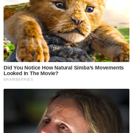
Nasional
Bekas Ketua Hakim Negara,
Eusoff Chin meninggal dunia
Nasional
Mendepani ajaran sesat:
Antara realiti, sejarah dan
cabaran zaman moden
Nasional
Dari sawah ke meja makan
Nasional
Smart Amil lonjak kutipan
zakat digital hampir 10 kali
ganda