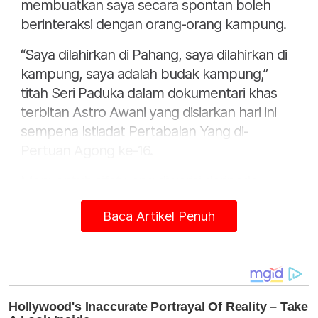
membuatkan saya secara spontan boleh
berinteraksi dengan orang-orang kampung.
“Saya dilahirkan di Pahang, saya dilahirkan di
kampung, saya adalah budak kampung,”
titah Seri Paduka dalam dokumentari khas
terbitan Astro Awani yang disiarkan hari ini
sempena Istiadat Pertabalan Yang di-
Pertuan Agong ke-16.
Menyentuh sifat yang diwarisi daripada
Almarhum Paduka Ayahanda Sultan Ahmad
Baca Artikel Penuh
Shah Al-Musta'in Billah, Al-Sultan Abdullah
bertitah sifat suka membantu rakyat antara
kualiti Almarhum yang turut sebati dalam diri
Seri Paduka.