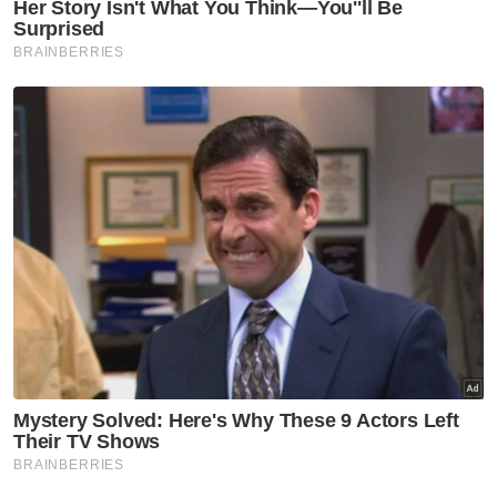
Pada 30 Ogos 2010, Kerajaan Negeri selaku
plaintif memfailkan saman terhadap
Petronas sebagai defendan tunggal.
Bagaimanapun, Kerajaan Persekutuan
berjaya dalam permohonan untuk menjadi
pencelah dan dinamakan sebagai defendan
kedua.
Dalam pernyataan tuntutan, Kerajaan Negeri
menuntut syarikat minyak itu membayar
tunggakan dan pembayaran tunai masa
hadapan bagi hasil minyak yang dikeluarkan
di pesisir pantai Kelantan, seperti yang
termaktub dalam perjanjian carigali
petroleum.