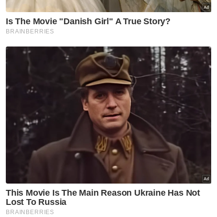
Mahkamah
Atomy Malaysia gagal saman
fitnah terhadap Firdaus Wong
isu kristianisasi
Mahkamah
Inkues Zara Qairina: Hakim
Koroner, pihak berkepentingan
terkejut pendedahan saksi ke-
53
Mahkamah
Malaysia sangkal dakwaan
kenakan tarif 47 peratus
kepada AS