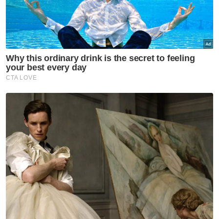
Pusat selesai. - Bernama
Muat turun aplikasi Sinar Harian.
Klik di sini!
Royalti Minyak
Artikel Disyorkan
Mahkamah
Bapa Zayn Rayyan kekal bebas