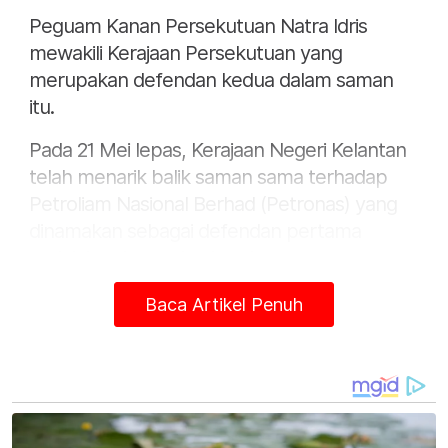
Peguam Kanan Persekutuan Natra Idris
mewakili Kerajaan Persekutuan yang
merupakan defendan kedua dalam saman
itu.
Pada 21 Mei lepas, Kerajaan Negeri Kelantan
telah menarik balik saman sama terhadap
Petroliam Nasional Berhad (Petronas) yang
dinamakan sebagai defendan pertama
melalui notis pemberhentian saman yang
difailkan pada 13 Mei lepas.
Baca Artikel Penuh