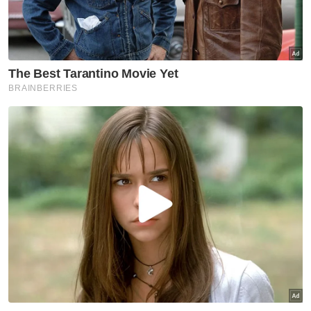
Kanak-kanak sembilan tahun kes termuda lahir anak
luar nikah
Bagaimanapun, pendengaran berhubung isu
undang-undang di Mahkamah Tinggi belum
lagi didengar.