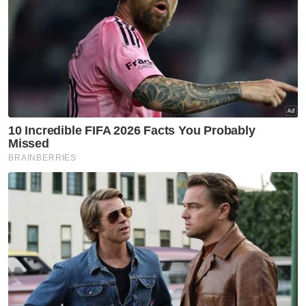
pertikaian fakta dalam kes itu yang
memerlukan mahkamah memanggil saksi-
saksi untuk memberi keterangan.
Mahkamah Persekutuan membuat
keputusan itu selepas menolak rayuan
Kerajaan Negeri Kelantan terhadap
keputusan Mahkamah Rayuan pada 26 April
2012, yang mengekalkan keputusan
Mahkamah Tinggi yang mengarahkan kes
saman sivil itu ditentukan menerusi isu
undang-undang.
Artikel Berkaitan:
Tema Hari Kebangsaan: Terengganu ikut Kerajaan
Persekutuan
Mohd Amar doakan kepimpinan baharu Kerajaan
Kelantan