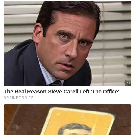
Berita Telus & Tulus menerusi E-Mel setiap
hari!
Kerajaan Negeri itu turut menuntut bayaran
ganti rugi dengan kos. Bagaimanapun, ia tidak
menyatakan jumlah spesifik tuntutan
terhadap Petronas.
Dalam saman itu, Kerajaan Negeri itu
menyebut bahawa dalam Perjanjian
Petroleum Kelantan yang dimeterai pada 9