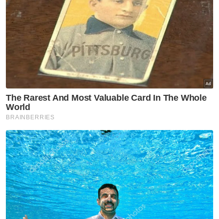
Mei 1975, ia jelas tertera Petronas harus
membayar secara tunai lima peratus
daripada hasil minyak, sama ada daripada
usaha cari gali di kawasan pantai atau di
pesisir pantai.
Dakwanya, satu klausa perjanjian itu
menjelaskan bayaran harus dibuat dua kali
setahun, pada atau sebelum 1 Mac dan satu
lagi sebelum 1 September.
Pada 7 Mac lepas, Menteri Hal Ehwal
Ekonomi Datuk Seri Mohamed Azmin Ali
berkata Kerajaan Persekutuan akan
membayar royalti minyak kepada Kelantan
selepas selesai prosiding penarikan balik
saman terhadap Petronas dan Kerajaan