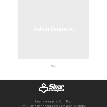
- IKLAN -
Sinar Karangkraf Sdn. Bhd.
Lot 1, Jalan Renggam 15/5, Persiaran Selangor,