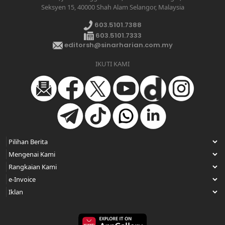
Seksyen 15, 40000 Shah Alam Selangor, Malaysia
603.5101.7388
603.5101.7333
editorsh@sinarharian.com.my
IKUTI KAMI