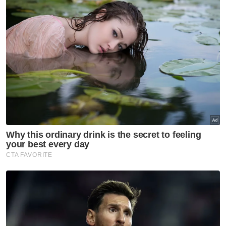
Pada 2 Julai 2014, Mahkamah Persekutuan
mengarahkan kes saman itu dikembalikan
kepada Mahkamah Tinggi di sini dan
diselesaikan melalui hujahan berkaitan isu
undang-undang tanpa perbicaraan penuh
mengikut Kaedah 14A Kaedah-kaedah
Mahkamah 2012.
Dalam keputusan itu, panel lima hakim yang
diketuai Hakim Mahkamah Persekutuan Tan
Sri Abdull Hamid Embong berkata tiada