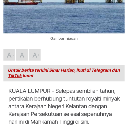
Gambar hiasan
A
A
A
Untuk berita terkini Sinar Harian, ikuti di
Telegram
dan
TikTok
kami
KUALA LUMPUR - Selepas sembilan tahun,
pertikaian berhubung tuntutan royalti minyak
antara Kerajaan Negeri Kelantan dengan
Kerajaan Persekutuan selesai sepenuhnya
hari ini di Mahkamah Tinggi di sini.