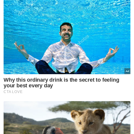
"Orang ramai yang mempunyai sebarang
maklumat berhubung kejadian ini, boleh
menghubungi Hotline Polis Cheras di talian
03-9284 5050/ 5051, Hotline Polis Kuala
Lumpur di talian 03-2115 9999 atau mana-
mana balai polis berhampiran," katanya.
Artikel Berkaitan:
Kes polis larikan orang: Punca disyaki berkait integriti
Gaduh di kuil, polis reman tiga lelaki bantu siasatan
Mangsa rogol dirujuk ke HKL, polis buru 5 lelaki