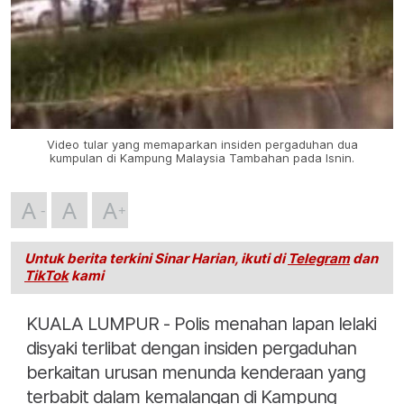
Video tular yang memaparkan insiden pergaduhan dua
kumpulan di Kampung Malaysia Tambahan pada Isnin.
A
A
A
Untuk berita terkini Sinar Harian, ikuti di
Telegram
dan
TikTok
kami
KUALA LUMPUR - Polis menahan lapan lelaki
disyaki terlibat dengan insiden pergaduhan
berkaitan urusan menunda kenderaan yang
terbabit dalam kemalangan di Kampung