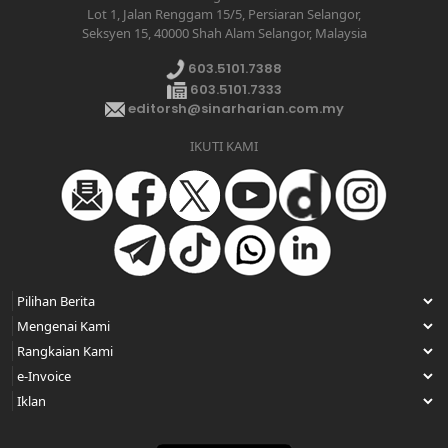
Lot 1, Jalan Renggam 15/5, Persiaran Selangor,
Seksyen 15, 40000 Shah Alam Selangor, Malaysia
603.5101.7388
603.5101.7333
editorsh@sinarharian.com.my
IKUTI KAMI