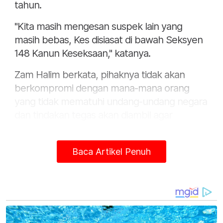
tahun.
"Kita masih mengesan suspek lain yang
masih bebas, Kes disiasat di bawah Seksyen
148 Kanun Keseksaan," katanya.
Zam Halim berkata, pihaknya tidak akan
berkompromi dengan mana-mana orang
yang tidak mematuhi undang-undang negara
dan tindakan tegas akan diambil agar
masyarakat sentiasa berada di dalam
keadaan aman dan tenteram.
Baca Artikel Penuh