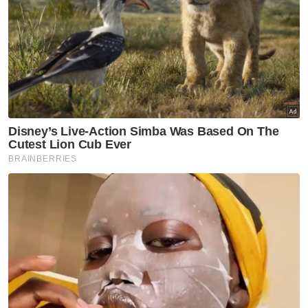
Muat turun aplikasi Sinar Harian.
Klik di sini!
Tunda Kenderaan
Pergaduhan
Rusuhan
Video Tular
Artikel Disyorkan