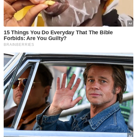
Semasa
Bapa lemas cuba selamatkan
anak jatuh kolam ikan
Semasa
Enam individu direman
seminggu bantu siasatan kes
culik
Semasa
Polis kesan lelaki dipercayai
pukul, ugut pengguna jalan
raya
Semasa
AKPS sita kontena disyaki
hantar barang eksport ke Israel