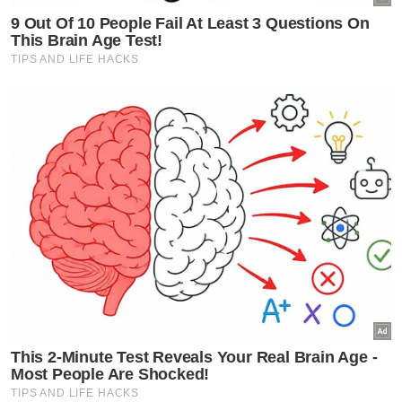
VPoints:
0
Masuk | Daftar
Anwar Ibrahim
Tata Kelola
Artikel Disyorkan
Nasional
132 kelas baharu Tabika Tunas
Istimewa, yuran RM100 -