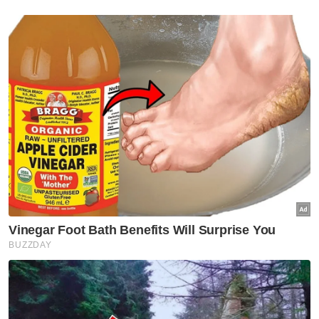
Ahmad Zahid
Nasional
Jangan hukum pegawai KKDW
hadir program rasmi ketika
PRN - Ahmad Zahid
Nasional
[VIDEO] RCI Tabung Haji: BN
tidak kompromi jika terbukti
berlaku penyelewengan -
Ahmad Zahid
Nasional
MEXCLUB perkukuh ekosistem
dan pembangunan luar bandar