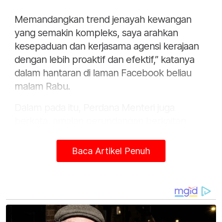
Memandangkan trend jenayah kewangan
yang semakin kompleks, saya arahkan
kesepaduan dan kerjasama agensi kerajaan
dengan lebih proaktif dan efektif,” katanya
dalam hantaran di laman Facebook beliau
malam Rabu.
Dalam pada itu, Perdana Menteri juga
berkata, amalan perundangan berkaitan
pengurusan aset yang disita dan dilucut hak
akan ditambah baik sejajar dengan tadbir
Baca Artikel Penuh
urus terbaik antarabangsa.