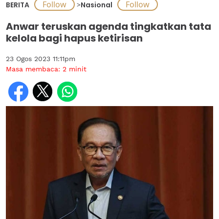
BERITA
>
Nasional
Anwar teruskan agenda tingkatkan tata
kelola bagi hapus ketirisan
23 Ogos 2023 11:11pm
Masa membaca:
2
minit