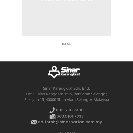
- IKLAN -
Sinar Karangkraf Sdn. Bhd.
Lot 1, Jalan Renggam 15/5, Persiaran Selangor,
Seksyen 15, 40000 Shah Alam Selangor, Malaysia
603.5101.7388
603.5101.7333
editorsh@sinarharian.com.my
IKUTI KAMI