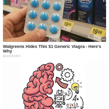
penglibatan rakyat untuk turut serta dalam
usaha ini.
"Adalah menjadi harapan besar buat saya dan
seluruh rakyat Malaysia agar kesemua warga
dan anggota agensi untuk meneruskan
usaha murni ini dan melaksanakan amanah
dengan penuh integriti demi mengangkat
martabat negara,” kata beliau. - Bernama
Artikel Berkaitan:
Warga asing terus monopoli luar Pasar Borong Kuala
Lumpur
Kuala Lumpur berjerebu
Perdana Menteri Jepun terselamat insiden letupan