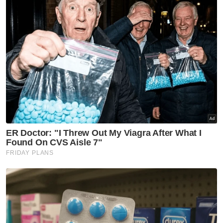
"Pusat Pencegahan Jenayah Kewangan
Nasional (NFCC) perlu menambah baik
operasi pemantauan untuk memastikan
usaha ini terus dipertingkatkan,” kata Anwar.
Sementara itu, beliau merakamkan
penghargaan kepada semua anggota agensi
berkaitan yang bertungkus-lumus
memerangi dan menumpaskan jenayah
kewangan, selain menyeru kerjasama dan