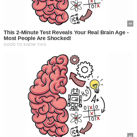
Muat turun aplikasi Sinar Harian.
Klik di sini!
Harap bantu kajian selidik kami dan
×
dapatkan baucar tunai.
Apakah jantina anda?
Lelaki
Perempuan