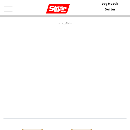
Log Masuk
Daftar
- IKLAN -